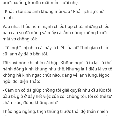
bước xuống, khuôn mặt mỉm cười nhẹ.
- Khách tới sao anh không mời vào? Phải lịch sự chứ
mình.
Vào nhà, Thảo ném mạnh chiếc hộp chưa những chiếc
bao cao su đã dùng và mấy cái ảnh nóng xuống trước
mặt vợ chồng tôi:
- Tôi nghĩ chị nhìn cái này là biết của ai? Thời gian chị ở
cữ, anh ấy đã ở bên tôi.
Tôi suýt nôn khi nhìn cái hộp. Không ngờ cô ta lại có thể
hành động kinh khủng như thế. Nhưng lạ 1 điều là vợ tôi
không hề kinh ngạc chút nào, dáng vẻ lạnh lùng, Ngọc
ngồi đối diện Thảo:
- Cảm ơn cô đã giúp chồng tôi giải quyết nhu cầu lúc tôi
bầu bí, giờ ở đây hết việc của cô. Chồng tôi, tôi có thể tự
chăm sóc, đúng không anh?
Thảo ngỡ ngàng, thẹn thùng trước thái độ thản nhiên