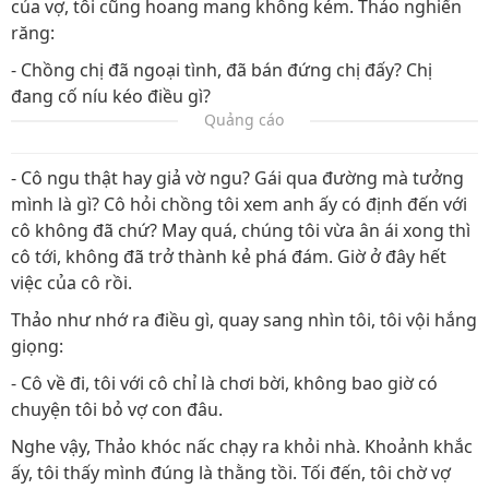
của vợ, tôi cũng hoang mang không kém. Thảo nghiến
răng:
- Chồng chị đã ngoại tình, đã bán đứng chị đấy? Chị
đang cố níu kéo điều gì?
Quảng cáo
- Cô ngu thật hay giả vờ ngu? Gái qua đường mà tưởng
mình là gì? Cô hỏi chồng tôi xem anh ấy có định đến với
cô không đã chứ? May quá, chúng tôi vừa ân ái xong thì
cô tới, không đã trở thành kẻ phá đám. Giờ ở đây hết
việc của cô rồi.
Thảo như nhớ ra điều gì, quay sang nhìn tôi, tôi vội hắng
giọng:
- Cô về đi, tôi với cô chỉ là chơi bời, không bao giờ có
chuyện tôi bỏ vợ con đâu.
Nghe vậy, Thảo khóc nấc chạy ra khỏi nhà. Khoảnh khắc
ấy, tôi thấy mình đúng là thằng tồi. Tối đến, tôi chờ vợ