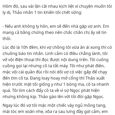
Hôm đó, sau vài lần cãi nhau kịch liệt vì chuyện muốn tôi
ly dị, Thảo nhắn 1 tin khiến tôi chết sững:
- Nếu anh không ly hôn, em sẽ đến nhà gặp vợ anh. Em
mang cả bằng chứng theo nên chắc chắn chị ấy sẽ tin
thôi.
Lúc đó là 10h đêm, khi vợ chồng tôi vừa ân ái xong thì có
chuông báo tin nhắn. Linh cảm có điều chẳng lành, tôi
vớ vội điện thoại thì đọc được nội dung trên. Tôi cuống
cuồng gọi lại nhưng cô ta tắt máy. Tôi như phát điên,
mặc vội cái quần đùi rồi nói dối vợ có việc gấp để chạy
đến tìm cô ta. Đang loay hoay mở cổng thì Thảo xuất
hiện trước mặt tôi giống y như 1 bóng ma, cô ta nhanh
quá. Tôi tìm cách đẩy cô ta về vì sợ Ngọc phát hiện
nhưng không kịp. Thảo gào lên với tôi đòi gặp Ngọc.
Ngay lúc đó vợ tôi mặc một chiếc váy ngủ mỏng tang,
mái tóc em xoăn nhẹ, xõa ra sau lưng đầy gợi cảm, em