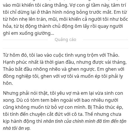
vào mũi khiến tôi căng thẳng. Vợ con gì tầm này, tâm trí
tôi chỉ dừng lại ở thân hình nóng bỏng trước mắt. Em từ
từ hôn nhẹ lên trán, mũi, môi khiến cả người tôi như bốc
hỏa, từ bị động thành chủ động ôm lấy rồi quay người
ghì em xuống giường...
Quảng cáo
Từ hôm đó, tôi lao vào cuộc tình vụng trộm với Thảo.
Hạnh phúc nhất là thời gian đầu, nhưng được vài tháng,
Thảo bắt đầu nhõng nhẽo và ghen ngược. Em ghen với
đồng nghiệp tôi, ghen với vợ tôi và muốn ép tôi phải ly
hôn.
Nhưng phải nói thật, tôi yêu vợ mà em lại vừa sinh con
xong. Dù có tòm tem bên ngoài với bao nhiêu người
cũng không muốn từ bỏ vợ con mình. Bị Thảo thúc ép,
tôi tính đến chuyện cắt đứt với cô ta. Thế nhưng chưa
kịp hành động thì
nhân tình của chính mình đã tìm đến tận
nhà tôi ăn vạ.