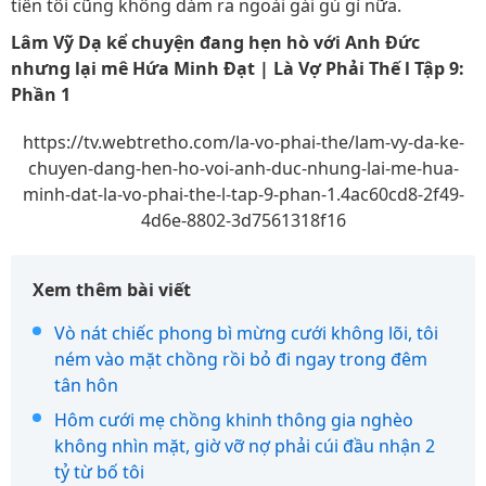
tiền tôi cũng không dám ra ngoài gái gú gì nữa.
Lâm Vỹ Dạ kể chuyện đang hẹn hò với Anh Đức
nhưng lại mê Hứa Minh Đạt | Là Vợ Phải Thế l Tập 9:
Phần 1
https://tv.webtretho.com/la-vo-phai-the/lam-vy-da-ke-
chuyen-dang-hen-ho-voi-anh-duc-nhung-lai-me-hua-
minh-dat-la-vo-phai-the-l-tap-9-phan-1.4ac60cd8-2f49-
4d6e-8802-3d7561318f16
Xem thêm bài viết
Vò nát chiếc phong bì mừng cưới không lõi, tôi
ném vào mặt chồng rồi bỏ đi ngay trong đêm
tân hôn
Hôm cưới mẹ chồng khinh thông gia nghèo
không nhìn mặt, giờ vỡ nợ phải cúi đầu nhận 2
tỷ từ bố tôi