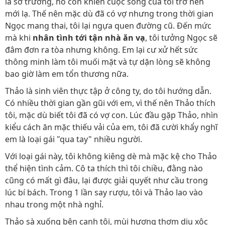
là sở trường, nó còn khiến cuộc sống của tôi trở nên
mới lạ. Thế nên mặc dù đã có vợ nhưng trong thời gian
Ngọc mang thai, tôi lại ngựa quen đường cũ. Đến mức
mà khi
nhân tình tới tận nhà ăn vạ
, tôi tưởng Ngọc sẽ
đâm đơn ra tòa nhưng không. Em lại cư xử hết sức
thông minh làm tôi muối mặt và tự dặn lòng sẽ không
bao giờ làm em tổn thương nữa.
Thảo là sinh viên thực tập ở công ty, do tôi hướng dẫn.
Có nhiều thời gian gần gũi với em, vì thế nên Thảo thích
tôi, mặc dù biết tôi đã có vợ con. Lúc đầu gặp Thảo, nhìn
kiểu cách ăn mặc thiếu vải của em, tôi đã cười khẩy nghĩ
em là loại gái "qua tay" nhiều người.
Với loại gái này, tôi không kiêng dè mà mặc kệ cho Thảo
thể hiện tình cảm. Cô ta thích thì tôi chiều, đằng nào
cũng có mất gì đâu, lại được giải quyết như cầu trong
lúc bí bách. Trong 1 lần say rượu, tôi và Thảo lao vào
nhau trong một nhà nghỉ.
Thảo sà xuống bên cạnh tôi, mùi hương thơm dịu xộc