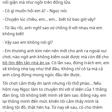
nổi giận mà như ngồi trên đống lửa.
- Có gì muốn hỏi em à? – Ngọc nói.
- Chuyện lúc chiều, em... em... biết từ bao giờ vậy?
- Từ lâu rồi, anh nghĩ sao vợ chồng ở với nhau mà em
không biết!
- Vậy sao em không nói gì?
- Em thương anh kìm nén nên mới cho anh ra ngoài vui
chơi, nào ngờ anh không kiểm soát được mà còn để cho
bồ tìm đến tận nhà ăn vạ
. Có lần sau, đừng trách em, em
sẽ không nhẹ tay như thế đâu. Không chỉ cô ta mà cả
anh cũng đừng mong ngóc đầu lên được.
Tôi chợt cảm thấy ớn lạnh nhưng rồi thở phào... Nếu
hôm nay Ngọc làm to chuyện thì với sĩ diện của 1 thằng
đàn ông, tôi không biết mình sẽ làm sao. Đằng này, em
lại thông minh đến mức khiến tôi cảm thấy mình là
thằng tội đồ, thật hèn hạ. Từ nay về sau, có cho thêm