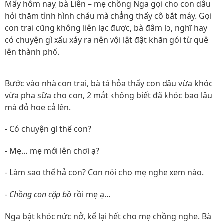
Mấy hôm nay, bà Liên – mẹ chồng Nga gọi cho con dâu
hỏi thăm tình hình cháu mà chẳng thấy cô bắt máy. Gọi
con trai cũng không liên lạc được, bà đâm lo, nghĩ hay
có chuyện gì xấu xảy ra nên vội lật đật khăn gói từ quê
lên thành phố.
Bước vào nhà con trai, bà tá hỏa thấy con dâu vừa khóc
vừa pha sữa cho con, 2 mắt không biết đã khóc bao lâu
mà đỏ hoe cả lên.
- Có chuyện gì thế con?
- Mẹ… mẹ mới lên chơi ạ?
- Làm sao thế hả con? Con nói cho mẹ nghe xem nào.
-
Chồng con cặp bồ
rồi mẹ ạ…
Nga bật khóc nức nở, kể lại hết cho mẹ chồng nghe. Bà