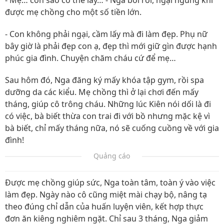
- Mẹ… con sao có thể lấy… - Nga bối rối, ngại ngùng khi
được mẹ chồng cho một số tiền lớn.
- Con không phải ngại, cầm lấy mà đi làm đẹp. Phụ nữ
bây giờ là phải đẹp con ạ, đẹp thì mới giữ gìn được hạnh
phúc gia đình. Chuyện chăm cháu cứ để mẹ…
Sau hôm đó, Nga đăng ký mấy khóa tập gym, rồi spa
dưỡng da các kiểu. Mẹ chồng thì ở lại chơi đến mấy
tháng, giúp cô trông cháu. Những lúc Kiên nói dối là đi
có việc, bà biết thừa con trai đi với bồ nhưng mặc kệ vì
bà biết, chỉ mấy tháng nữa, nó sẽ cuống cuồng về với gia
đình!
Quảng cáo
Được mẹ chồng giúp sức, Nga toàn tâm, toàn ý vào việc
làm đẹp. Ngày nào cô cũng miệt mài chạy bộ, nâng tạ
theo đúng chỉ dẫn của huấn luyện viên, kết hợp thực
đơn ăn kiêng nghiêm ngặt. Chỉ sau 3 tháng, Nga giảm