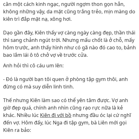
cân một cách kinh ngạc, người ngợm thon gọn hẳn,
không những vậy, da mặt cũng trắng trẻo, mịn màng do
kiên trì đắp mặt nạ, xông hơi.
Dạo gần đây, Kiên thấy vợ càng ngày càng đẹp, thần thái
thì sang chảnh ngút trời. Nhưng mấu chốt là ở chỗ, mấy
hôm trước, anh thấy hình như có gã nào đó cao to, bảnh
bao lắm lái ô tô chở vợ về trước cửa.
Anh hỏi thì cô cáu um lên:
- Đó là người bạn tôi quen ở phòng tập gym thôi, anh
đừng có mà suy diễn linh tinh.
Thế nhưng Kiên làm sao có thể yên tâm được. Vợ anh
giờ đẹp quá, chính anh nhìn cũng rạo rực nữa là kẻ
khác. Nhiều lúc
Kiên đi với bồ
nhưng đầu óc lại cứ nghĩ
đến vợ. Hôm đấy, lúc Nga đi tập gym, bà Liên mới gọi
Kiên ra bảo: