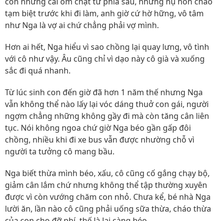
còn những cái ôm chặt từ phía sau, những nụ hôn chào
tạm biệt trước khi đi làm, anh giờ cứ hờ hững, vô tâm
như Nga là vợ ai chứ chẳng phải vợ mình.
Hơn ai hết, Nga hiểu vì sao chồng lại quay lưng, vô tình
với cô như vậy. Âu cũng chỉ vì dạo này cô già và xuống
sắc đi quá nhanh.
Từ lúc sinh con đến giờ đã hơn 1 năm thế nhưng Nga
vẫn không thể nào lấy lại vóc dáng thuở con gái, người
ngợm chẳng những không gầy đi mà còn tăng cân liên
tục. Nói không ngoa chứ giờ Nga béo gần gấp đôi
chồng, nhiều khi đi xe bus vẫn được nhường chỗ vì
người ta tưởng cô mang bầu.
Nga biết thừa mình béo, xấu, cô cũng cố gắng chạy bộ,
giảm cân lắm chứ nhưng không thể tập thường xuyên
được vì còn vướng chăm con nhỏ. Chưa kể, bé nhà Nga
lười ăn, lần nào cô cũng phải uống sữa thừa, cháo thừa
của con cho đỡ phí, thế là lại càng béo.