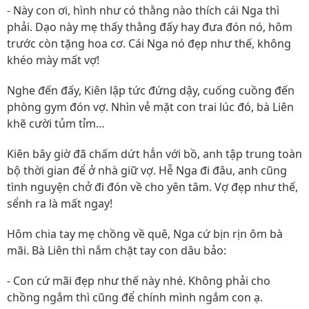
- Này con ơi, hình như có thằng nào thích cái Nga thì
phải. Dạo này mẹ thấy thằng đấy hay đưa đón nó, hôm
trước còn tặng hoa cơ. Cái Nga nó đẹp như thế, không
khéo mày mất vợ!
Nghe đến đấy, Kiên lập tức đứng dậy, cuống cuồng đến
phòng gym đón vợ. Nhìn vẻ mặt con trai lúc đó, bà Liên
khẽ cười tủm tỉm…
Kiên bây giờ đã chấm dứt hẳn với bồ, anh tập trung toàn
bộ thời gian để ở nhà giữ vợ. Hễ Nga đi đâu, anh cũng
tình nguyện chở đi đón về cho yên tâm. Vợ đẹp như thế,
sểnh ra là mất ngay!
Hôm chia tay mẹ chồng về quê, Nga cứ bịn rịn ôm bà
mãi. Bà Liên thì nắm chặt tay con dâu bảo:
- Con cứ mãi đẹp như thế này nhé. Không phải cho
chồng ngắm thì cũng để chính mình ngắm con ạ.