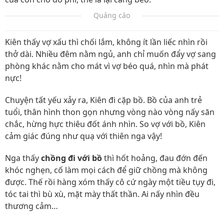
Quảng cáo
Kiên thấy vợ xấu thì chối lắm, không ít lần liếc nhìn rồi
thở dài. Nhiều đêm nằm ngủ, anh chỉ muốn đẩy vợ sang
phòng khác nằm cho mát vì vợ béo quá, nhìn mà phát
nực!
Chuyện tất yếu xảy ra, Kiên đi cặp bồ. Bồ của anh trẻ
tuổi, thân hình thon gọn nhưng vòng nào vòng nấy săn
chắc, hừng hực thiêu đốt ánh nhìn. So vợ với bồ, Kiên
cảm giác đúng như quạ với thiên nga vậy!
Nga thấy
chồng đi với bồ
thì hốt hoảng, đau đớn đến
khóc nghẹn, cố làm mọi cách để giữ chồng mà không
được. Thế rồi hàng xóm thấy cô cứ ngày một tiều tụy đi,
tóc tai thì bù xù, mặt mày thất thần. Ai nấy nhìn đều
thương cảm…