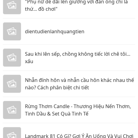
"Phụ nữ dễ dãi lên giường với đàn ông chỉ là
thứ... đồ chơi"
dientudienlanhquangtien
Sau khi lên sếp, chồng không tiếc lời chê tôi...
xấu
Nhẫn đính hôn và nhẫn cầu hôn khác nhau thế
nào? Cách phân biệt chi tiết
Rừng Thơm Candle - Thương Hiệu Nến Thơm,
Tinh Dầu & Set Quà Tinh Tế
Landmark 81 Có Gì? Gợi Ý Ăn Uống Và Vui Chơi