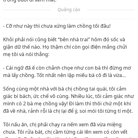
Quảng cáo
- Cỡ như này thì chưa xứng làm chồng tôi đâu!
Khỏi phải nói cũng biết “bên nhà trai” hôm đó sốc và
giận dữ thế nào. Họ thậm chí còn gọi điện mắng chửi
mẹ tôi và nói thẳng:
- Cái ngữ đã ế còn chảnh chọe như con bà thì đừng mơ
mà lấy chồng. Tốt nhất nên lập miếu bà cô đi là vừa…
Sống cùng một nhà với bà chị chồng tai quái, tôi cảm
giác bí bách, ức chế vô cùng. Nhiều lúc, tôi cảm giác như
mình có 2 bà mẹ chồng vậy! Đi làm thì thôi chứ một khi
đã về nhà, rảnh rỗi là chị lại để ý, soi mói tôi từng tí một.
Tôi nấu ăn, chị phải chạy ra nếm xem đã vừa miệng
chưa. Tôi rửa bát, chị cầm từng cái lên xem có còn vết