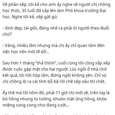
Về phần sếp, tôi kể cho anh ấy nghe về người chị chồng
học thức, 35 tuổi đã sắp lên làm Phó khoa trường Đại
học. Nghe tôi kể, sếp gật gù:
- Xinh đẹp, tài giỏi, đáng nhẽ ra phải ối người theo đuổi
chứ?
- Vâng, nhiều lắm nhưng mà chị ấy chỉ quan tâm đến
việc học nên mới lỡ dở…
Sau hơn 1 tháng “thả thính”, cuối cùng tôi cũng sắp xếp
được cuộc gặp mặt cho hai người. Lúc ngồi ở nhà chờ
kết quả, tôi hồi hộp lắm, đứng ngồi không yên. Chỉ sợ
chị chồng lộ ra cái tính bỗ bã rồi chê sếp xấu thì chết.
Ấy thế mà tối hôm đó, phải 11 giờ chị mới về, trên tay là
bó hồng nhung to tướng, khuôn mặt ửng hồng, khóe
miệng cong cong như đang cười…