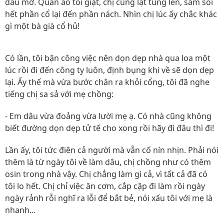
dầu mỡ. Quần áo tôi giặt, chị cũng lật tung lên, săm soi
hết phần cổ lại đến phần nách. Nhìn chị lúc ấy chắc khác
gì một bà già cổ hủ!
Có lần, tôi bận công việc nên dọn dẹp nhà qua loa một
lúc rồi đi đến công ty luôn, định bụng khi về sẽ dọn dẹp
lại. Ấy thế mà vừa bước chân ra khỏi cổng, tôi đã nghe
tiếng chị sa sả với mẹ chồng:
- Em dâu vừa đoảng vừa lười mẹ ạ. Có nhà cũng không
biết đường dọn dẹp tử tế cho xong rồi hãy đi đâu thì đi!
Lần ấy, tôi tức điên cả người mà vẫn cố nín nhịn. Phải nói
thêm là từ ngày tôi về làm dâu, chị chồng như có thêm
osin trong nhà vậy. Chị chẳng làm gì cả, vì tất cả đã có
tôi lo hết. Chị chỉ việc ăn cơm, cắp cặp đi làm rồi ngày
ngày rảnh rỗi nghĩ ra lỗi để bắt bẻ, nói xấu tôi với mẹ là
nhanh…