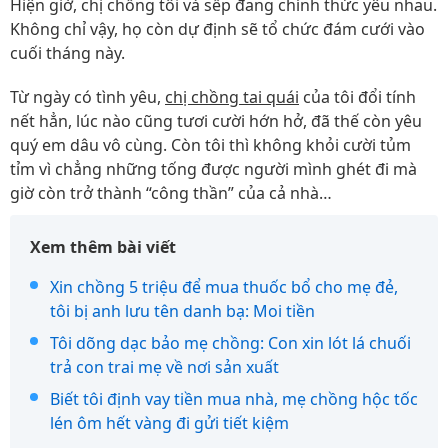
Hiện giờ, chị chồng tôi và sếp đang chính thức yêu nhau.
Không chỉ vậy, họ còn dự định sẽ tổ chức đám cưới vào
cuối tháng này.
Từ ngày có tình yêu,
chị chồng tai quái
của tôi đổi tính
nết hẳn, lúc nào cũng tươi cười hớn hở, đã thế còn yêu
quý em dâu vô cùng. Còn tôi thì không khỏi cười tủm
tỉm vì chẳng những tống được người mình ghét đi mà
giờ còn trở thành “công thần” của cả nhà…
Xem thêm bài viết
Xin chồng 5 triệu để mua thuốc bổ cho mẹ đẻ,
tôi bị anh lưu tên danh bạ: Moi tiền
Tôi dõng dạc bảo mẹ chồng: Con xin lót lá chuối
trả con trai mẹ về nơi sản xuất
Biết tôi định vay tiền mua nhà, mẹ chồng hộc tốc
lén ôm hết vàng đi gửi tiết kiệm