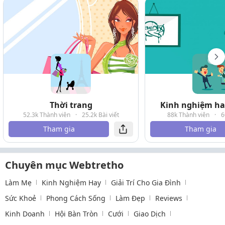
Thời trang
Kinh nghiệm hay
52.3k Thành viên
·
25.2k Bài viết
88k Thành viên
·
6
Tham gia
Tham gia
Chuyên mục Webtretho
Làm Mẹ
Kinh Nghiệm Hay
Giải Trí Cho Gia Đình
Sức Khoẻ
Phong Cách Sống
Làm Đẹp
Reviews
Kinh Doanh
Hội Bàn Tròn
Cưới
Giao Dịch