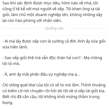
Sau khi xác định được mục tiêu, hôm nào về nhà, tôi
cũng tỉ tê kể với mọi người về sếp. Tôi khen ông ta tài
giỏi, làm chủ một doanh nghiệp lớn, không những vậy
lại còn hào phóng với nhân viên.
Quảng cáo
- Ai mà lấy được sếp con là sướng cả đời. Anh ấy vừa giỏi
vừa hiền lành.
- Sao sếp giỏi thế mà vẫn độc thân hả con? - Mẹ chồng
tôi tò mò.
- À, anh ấy mải phấn đấu sự nghiệp mẹ ạ…
Chị chồng quái thai
của tôi có vẻ tò mò lắm. Thỉnh thoảng
cứ kiếm cớ nói chuyện rồi hỏi dò tôi về vị sếp tài giỏi kia.
Biết chị đã cắn câu, tôi không khỏi mừng thầm trong
bụng.