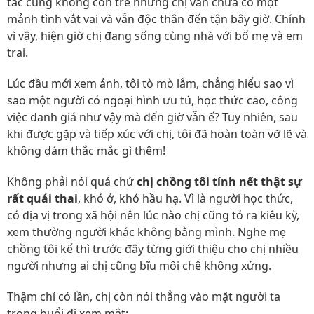
tác cũng không còn trẻ nhưng chị vẫn chưa có một
mảnh tình vắt vai và vẫn độc thân đến tận bây giờ. Chính
vì vậy, hiện giờ chị đang sống cùng nhà với bố mẹ và em
trai.
Lúc đầu mới xem ảnh, tôi tò mò lắm, chẳng hiểu sao vì
sao một người có ngoại hình ưu tú, học thức cao, công
việc danh giá như vậy mà đến giờ vẫn ế? Tuy nhiên, sau
khi được gặp và tiếp xúc với chị, tôi đã hoàn toàn vỡ lẽ và
không dám thắc mắc gì thêm!
Không phải nói quá chứ
chị chồng tôi tính nết thật sự
rất quái thai
, khó ở, khó hầu hạ. Vì là người học thức,
có địa vị trong xã hội nên lúc nào chị cũng tỏ ra kiêu kỳ,
xem thường người khác không bằng mình. Nghe mẹ
chồng tôi kể thì trước đây từng giới thiệu cho chị nhiều
người nhưng ai chị cũng bĩu môi chê không xứng.
Thậm chí có lần, chị còn nói thẳng vào mặt người ta
trong buổi đi xem mắt: