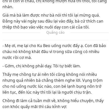
chỉ vì con vì cháu, chị không mượn nữa thì thôi, tôi càng
nhàn.
Giá mà bà làm được như bà nói thì tôi lại mừng quá.
Đằng này vài ngày sau đâu lại vào đấy, bà cứ thích can
thiệp thô bạo vào việc nuôi dạy con cái của tôi.
Quảng cáo
- Mẹ ơi, mẹ lại cho Ku Beo uống nước đấy ạ. Con đã bảo
cháu nó không khát đâu vì trong sữa cũng có nhiều
nước rồi cơ mà.
- Gớm, chị không phải dạy. Tôi tự biết làm.
Thấy mẹ chồng tự ái nên tôi cũng không nói nhiều
nhưng quả nhiên bà chẳng thèm nghe lời. Vụng trộm
cho nó uống nước lúc nào, con bé lạnh bụng nôn trớ
liên tục, đến lúc này thì tôi lại là người chịu trận.
Chồng đi làm cả tuần mới về, không hiểu chuyện, thấy
con khóc quấy mãi thì cáu kỉnh vợ: