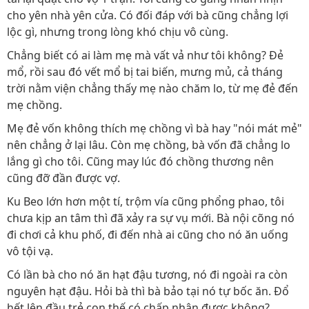
cho yên nhà yên cửa. Có đối đáp với bà cũng chẳng lợi
lộc gì, nhưng trong lòng khó chịu vô cùng.
Chẳng biết có ai làm mẹ mà vất vả như tôi không? Đẻ
mổ, rồi sau đó vết mổ bị tai biến, mưng mủ, cả tháng
trời nằm viện chẳng thấy mẹ nào chăm lo, từ mẹ đẻ đến
mẹ chồng.
Mẹ đẻ vốn không thích mẹ chồng vì bà hay "nói mát mẻ"
nên chẳng ở lại lâu. Còn mẹ chồng, bà vốn đã chẳng lo
lắng gì cho tôi. Cũng may lúc đó chồng thương nên
cũng đỡ đần được vợ.
Ku Beo lớn hơn một tí, trộm vía cũng phổng phao, tôi
chưa kịp an tâm thì đã xảy ra sự vụ mới. Bà nội cõng nó
đi chơi cả khu phố, đi đến nhà ai cũng cho nó ăn uống
vô tội vạ.
Có lần bà cho nó ăn hạt đậu tương, nó đi ngoài ra còn
nguyên hạt đậu. Hỏi bà thì bà bảo tại nó tự bốc ăn. Đổ
hết lên đầu trẻ con thế có chấp nhận được không?