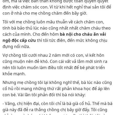
ốm, mà là việc bản thân không được toàn quyền quyết
định việc chăm sóc con. Vì từ khi hết nghỉ thai sản tôi để
con ở nhà cho mẹ chồng chăm đến bây giờ.
Tôi với mẹ chồng luôn mâu thuẫn về cách chăm con,
tính bà bảo thủ lúc nào cũng nhất nhất chăm cháu theo
cách của mình. Cho đến hôm
bà nội cho cháu ăn vải
ngộ độc cấp cứu
thì tôi tức điên, đến mức không chịu
đựng nổi nữa.
Vợ chồng tôi cưới nhau 2 năm mới có con, vì kết hôn
cũng muộn nên đẻ khó. Con cái vất vả lắm mới sinh ra
nên tôi luôn muốn làm điều tốt nhất để bé phát triển
khỏe mạnh.
Nhưng mẹ chồng tôi lại không nghĩ thế, bà lúc nào cũng
cổ hủ rồi mang những thứ rất phản khoa học để áp lên
con bé. Vài lần tôi phản đối thì bà nói kháy:
- Vâng, chị hiện đại, còn tôi chỉ là bà già cổ hủ. Thế mà bà
già này đã đẻ ra thằng chồng chị bây giờ đấy. Tôi cũng