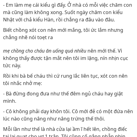
- Em làm mẹ cái kiểu gì đấy. Ở nhà có mỗi việc chăm con
mà cũng làm không xong. Suốt ngày chăm con kiểu
Nhật với chả kiểu Hàn, rồi chẳng ra đâu vào đâu.
Biết chồng xót con nên mới mắng, tôi ức lắm nhưng
chẳng nhẽ nói toẹt ra
mẹ chồng cho cháu ăn uống quá nhiều
nên mới thế. Vì
không thấy được tận mắt nên tôi im lặng, nín nhịn cục
tức này.
Rồi khi bà bế cháu thì cứ rung lắc liên tục, xót con nên
tôi nhắc nhở mẹ:
- Bà đừng đong đưa như thế đêm ngủ cháu hay giật
mình.
- Cô không phải dạy khôn tôi. Cô mới đẻ có một đứa nên
lúc nào cũng nâng như nâng trứng thế thôi.
Mỗi lần như thế là nhà cửa lại ầm ĩ hết lên, chồng điếc
tai lại quạt cho vợ 1 trận. Tôi cũng cố gắng nhẫn nhịn