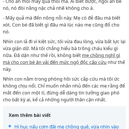
- Cho ăn mỗi mấy quả thôi mà. Ai biết được, ngồi ăn bế
nó, nó đòi nằng nặc chả nhẽ không cho à.
- Mấy quả mà đến nông nỗi này. Mẹ có đẻ đâu mà biết
xót. Con bé đã biết gì đâu mà lúc nào mẹ cũng đổ cho
nó.
Nhìn con lả đi vì kiệt sức, tôi vừa đau lòng, vừa bất lực lại
vừa giận dữ. Mà tôi chẳng hiểu bà trông cháu kiểu gì
nữa. Đã dặn như thế rồi, không biết
mẹ chồng nghĩ gì
mà cho con bé ăn vải đến mức ngộ độc cấp cứu
như thế
này.
Nhìn con nằm trong phòng hồi sức cấp cứu mà tôi ức
không chịu nổi. Chỉ muốn nhắn nhủ đến các mẹ rằng để
mắt đến con một tí, đừng dễ dàng tin tưởng giao phó
cho bất kỳ ai, kể cả những người thân cận nhất.
Xem thêm bài viết
Hì hục nấu cơm đãi mẹ chồng quê, vừa nhìn vào