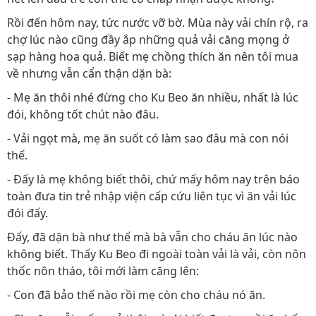
Rồi đến hôm nay, tức nước vỡ bờ. Mùa này vải chín rộ, ra
chợ lúc nào cũng đầy ắp những quả vải căng mọng ở
sạp hàng hoa quả. Biết mẹ chồng thích ăn nên tôi mua
về nhưng vẫn cẩn thận dặn bà:
- Mẹ ăn thôi nhé đừng cho Ku Beo ăn nhiều, nhất là lúc
đói, không tốt chút nào đâu.
- Vải ngọt mà, mẹ ăn suốt có làm sao đâu mà con nói
thế.
- Đấy là mẹ không biết thôi, chứ mấy hôm nay trên báo
toàn đưa tin trẻ nhập viện cấp cứu liên tục vì ăn vải lúc
đói đấy.
Đấy, đã dặn bà như thế mà bà vẫn cho cháu ăn lúc nào
không biết. Thấy Ku Beo đi ngoài toàn vải là vải, còn nôn
thốc nôn tháo, tôi mới làm căng lên:
- Con đã bảo thế nào rồi mẹ còn cho cháu nó ăn.