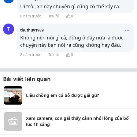
Ui trời, xh này chuyên gì cũng có thể xảy ra
8 năm trước
Trả lời
0
T
thuthuy1989
Không nên nói gì cả, đừng ở đấy nữa là được,
chuyện này bạn nói ra cũng không hay đâu.
8 năm trước
Trả lời
0
Bài viết liên quan
Liệu chồng em có bỏ được gái gú?
Xem camera, con gái thấy cảnh nhói lòng của bố
lúc 1h sáng