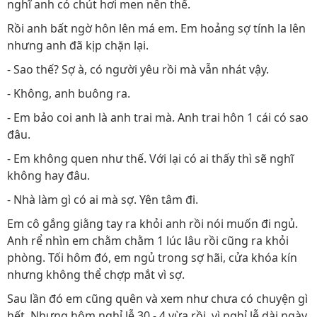
nghĩ anh có chút hơi men nên thế.
Rồi anh bất ngờ hôn lên má em. Em hoảng sợ tính la lên
nhưng anh đã kịp chặn lại.
- Sao thế? Sợ à, có người yêu rồi mà vẫn nhát vậy.
- Không, anh buông ra.
- Em bảo coi anh là anh trai mà. Anh trai hôn 1 cái có sao
đâu.
- Em không quen như thế. Với lại có ai thấy thì sẽ nghĩ
không hay đâu.
- Nhà làm gì có ai mà sợ. Yên tâm đi.
Em cô gắng giằng tay ra khỏi anh rồi nói muốn đi ngủ.
Anh rể nhìn em chằm chằm 1 lúc lâu rồi cũng ra khỏi
phòng. Tối hôm đó, em ngủ trong sợ hãi, cửa khóa kín
nhưng không thể chợp mắt vì sợ.
Sau lần đó em cũng quên và xem như chưa có chuyện gì
hết. Nhưng hôm nghỉ lễ 30 - 4 vừa rồi, vì nghỉ lễ dài ngày