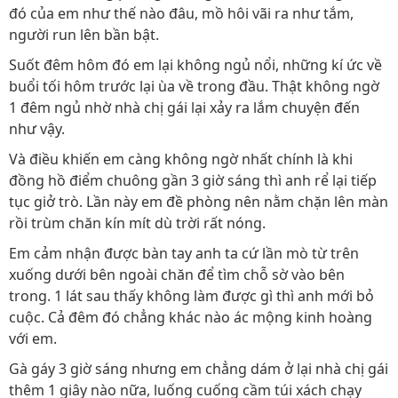
đó của em như thế nào đâu, mồ hôi vãi ra như tắm,
người run lên bần bật.
Suốt đêm hôm đó em lại không ngủ nổi, những kí ức về
buổi tối hôm trước lại ùa về trong đầu. Thật không ngờ
1 đêm ngủ nhờ nhà chị gái lại xảy ra lắm chuyện đến
như vậy.
Và điều khiến em càng không ngờ nhất chính là khi
đồng hồ điểm chuông gần 3 giờ sáng thì anh rể lại tiếp
tục giở trò. Lần này em đề phòng nên nằm chặn lên màn
rồi trùm chăn kín mít dù trời rất nóng.
Em cảm nhận được bàn tay anh ta cứ lần mò từ trên
xuống dưới bên ngoài chăn để tìm chỗ sờ vào bên
trong. 1 lát sau thấy không làm được gì thì anh mới bỏ
cuộc. Cả đêm đó chẳng khác nào ác mộng kinh hoàng
với em.
Gà gáy 3 giờ sáng nhưng em chẳng dám ở lại nhà chị gái
thêm 1 giây nào nữa, luống cuống cầm túi xách chạy