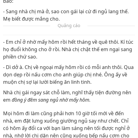
bảo:
- Sang nhà chị mà ở, sao con gái lại cứ đi ngủ lang thế.
Mẹ biết được mắng cho.
Quảng cáo
- Em chỉ ở nhờ mấy hôm rồi hết tháng về quê thôi. Kí túc
họ đuổi không cho ở rồi. Nhà chị chật thế em ngại sang
phiền chứ sao.
- Dì dở à. Chị về ngoại mấy hôm rồi có mỗi anh thôi. Qua
dọn dẹp rồi nấu cơm cho anh giúp chị nhé. Ông ấy về
muộn chị sợ lại lười biếng ăn linh tinh.
Nhà chị gái ngay sát chỗ làm, nghĩ thấy tiện đường nên
em
đồng ý đêm sang ngủ nhờ mấy hôm.
Mọi hôm đi làm cũng phải hơn 10 giờ tối mới về đến
nhà, em đặt lưng xuống giường ngủ say như chết. Chỉ
có hôm ấy đổi ca với bạn làm sáng nên tối được nghỉ ở
nhà, nhớ lời chị dặn nên cũng xuống bếp nấu cơm cho