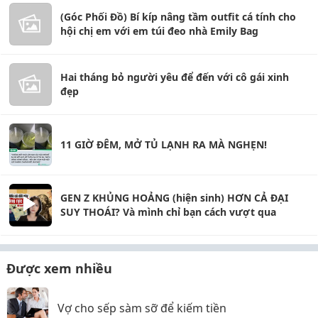
(Góc Phối Đồ) Bí kíp nâng tầm outfit cá tính cho
hội chị em với em túi đeo nhà Emily Bag
Hai tháng bỏ người yêu để đến với cô gái xinh
đẹp
11 GIỜ ĐÊM, MỞ TỦ LẠNH RA MÀ NGHẸN!
GEN Z KHỦNG HOẢNG (hiện sinh) HƠN CẢ ĐẠI
SUY THOÁI? Và mình chỉ bạn cách vượt qua
Được xem nhiều
Vợ cho sếp sàm sỡ để kiếm tiền