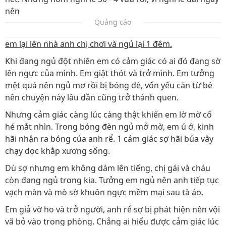
nên
Quảng cáo
em lại lên nhà anh chị chơi và ngủ lại 1 đêm.
Khi đang ngủ đột nhiên em có cảm giác có ai đó đang sờ
lên ngực của mình. Em giật thót và trở mình. Em tưởng
mệt quá nên ngủ mơ rồi bị bóng đè, vốn yếu căn từ bé
nên chuyện này lâu dần cũng trở thành quen.
Nhưng cảm giác càng lúc càng thật khiến em lờ mờ cố
hé mắt nhìn. Trong bóng đèn ngủ mở mờ, em ú ớ, kinh
hãi nhận ra bóng của anh rể. 1 cảm giác sợ hãi bủa vây
chạy dọc khắp xương sống.
Dù sợ nhưng em không dám lên tiếng, chị gái và cháu
còn đang ngủ trong kia. Tưởng em ngủ nên anh tiếp tục
vạch màn và mò sờ khuôn ngực mềm mại sau tà áo.
Em giả vờ ho và trở người, anh rể sợ bị phát hiện nên vội
vã bỏ vào trong phòng. Chẳng ai hiểu được cảm giác lúc