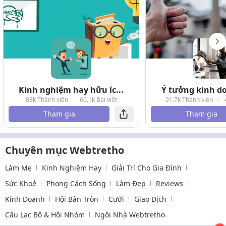
Kinh nghiệm hay hữu íc...
Ý tưởng kinh do
88k Thành viên
·
60.1k Bài viết
91.7k Thành viên
·
Tham gia
Tham gia
Chuyên mục Webtretho
Làm Mẹ
Kinh Nghiệm Hay
Giải Trí Cho Gia Đình
Sức Khoẻ
Phong Cách Sống
Làm Đẹp
Reviews
Kinh Doanh
Hội Bàn Tròn
Cưới
Giao Dịch
Câu Lạc Bộ & Hội Nhóm
Ngôi Nhà Webtretho