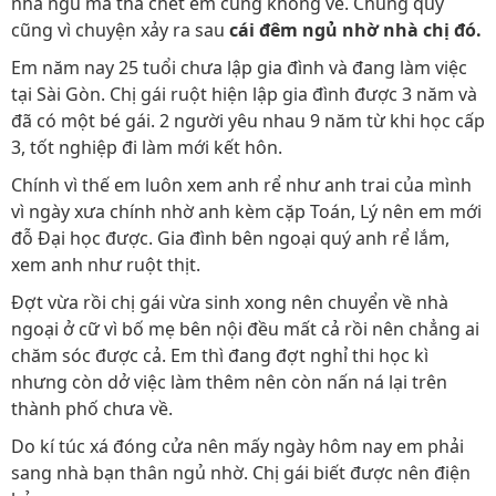
nhà ngủ mà thà chết em cũng không về. Chung quy
cũng vì chuyện xảy ra sau
cái đêm ngủ nhờ nhà chị đó.
Em năm nay 25 tuổi chưa lập gia đình và đang làm việc
tại Sài Gòn. Chị gái ruột hiện lập gia đình được 3 năm và
đã có một bé gái. 2 người yêu nhau 9 năm từ khi học cấp
3, tốt nghiệp đi làm mới kết hôn.
Chính vì thế em luôn xem anh rể như anh trai của mình
vì ngày xưa chính nhờ anh kèm cặp Toán, Lý nên em mới
đỗ Đại học được. Gia đình bên ngoại quý anh rể lắm,
xem anh như ruột thịt.
Đợt vừa rồi chị gái vừa sinh xong nên chuyển về nhà
ngoại ở cữ vì bố mẹ bên nội đều mất cả rồi nên chẳng ai
chăm sóc được cả. Em thì đang đợt nghỉ thi học kì
nhưng còn dở việc làm thêm nên còn nấn ná lại trên
thành phố chưa về.
Do kí túc xá đóng cửa nên mấy ngày hôm nay em phải
sang nhà bạn thân ngủ nhờ. Chị gái biết được nên điện