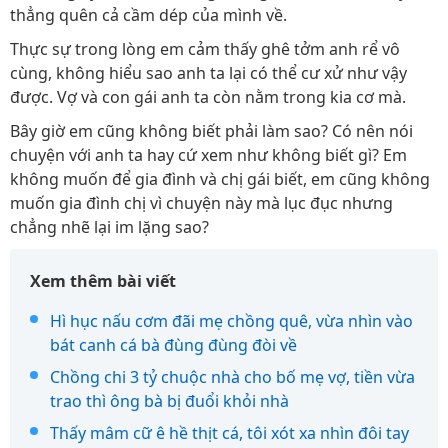
thẳng quên cả cầm dép của mình về.
Thực sự trong lòng em cảm thấy ghê tởm anh rể vô
cùng, không hiểu sao anh ta lại có thể cư xử như vậy
được. Vợ và con gái anh ta còn nằm trong kia cơ mà.
Bây giờ em cũng không biết phải làm sao? Có nên nói
chuyện với anh ta hay cứ xem như không biết gì? Em
không muốn để gia đình và chị gái biết, em cũng không
muốn gia đình chị vì chuyện này mà lục đục nhưng
chẳng nhẽ lại im lặng sao?
Xem thêm bài viết
Hì hục nấu cơm đãi mẹ chồng quê, vừa nhìn vào
bát canh cá bà đùng đùng đòi về
Chồng chi 3 tỷ chuộc nhà cho bố mẹ vợ, tiền vừa
trao thì ông bà bị đuổi khỏi nhà
Thấy mâm cữ ê hề thịt cá, tôi xót xa nhìn đôi tay