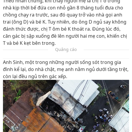
Theo nhân chứng, khi cháy người mẹ là chị T ở trong
nhà kịp thời bế đứa con nhỏ gần 8 tháng tuổi đưa cho
chồng chạy ra trước, sau đó quay trở vào nhà gọi anh
trai (ông D) và bé K. Tuy nhiên, do ông D ngủ say không
đánh thức được, chị T ôm bé K thoát ra. Đúng lúc đó,
căn gác bị sập xuống đè lên người hai mẹ con, khiến chị
T và bé K kẹt bên trong.
Quảng cáo
Anh Sinh, một trong những người sống sót trong gia
đình kể lại, do nhà chật, mẹ anh nằm ngủ dưới tầng trệt,
còn lại đều ngủ trên gác xếp.