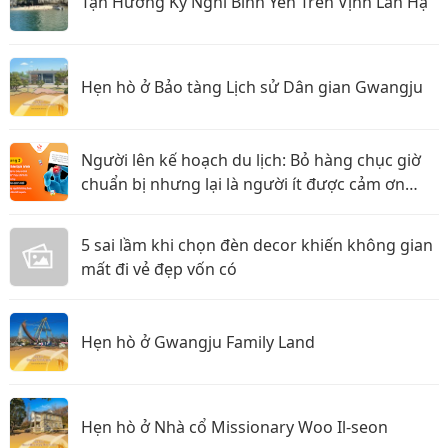
Tận Hưởng Kỳ Nghỉ Bình Yên Trên Vịnh Lan Hạ
Hẹn hò ở Bảo tàng Lịch sử Dân gian Gwangju
Người lên kế hoạch du lịch: Bỏ hàng chục giờ
chuẩn bị nhưng lại là người ít được cảm ơn
nhất?
5 sai lầm khi chọn đèn decor khiến không gian
mất đi vẻ đẹp vốn có
Hẹn hò ở Gwangju Family Land
Hẹn hò ở Nhà cổ Missionary Woo Il-seon