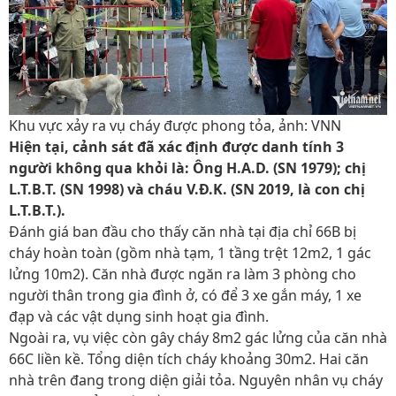
Khu vực xảy ra vụ cháy được phong tỏa, ảnh: VNN
Hiện tại, cảnh sát đã xác định được danh tính 3
người không qua khỏi là: Ông H.A.D. (SN 1979); chị
L.T.B.T. (SN 1998) và cháu V.Đ.K. (SN 2019, là con chị
L.T.B.T.).
Đánh giá ban đầu cho thấy căn nhà tại địa chỉ 66B bị
cháy hoàn toàn (gồm nhà tạm, 1 tầng trệt 12m2, 1 gác
lửng 10m2). Căn nhà được ngăn ra làm 3 phòng cho
người thân trong gia đình ở, có để 3 xe gắn máy, 1 xe
đạp và các vật dụng sinh hoạt gia đình.
Ngoài ra, vụ việc còn gây cháy 8m2 gác lửng của căn nhà
66C liền kề. Tổng diện tích cháy khoảng 30m2. Hai căn
nhà trên đang trong diện giải tỏa. Nguyên nhân vụ cháy