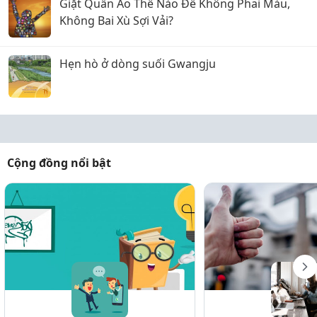
Giặt Quần Áo Thế Nào Để Không Phai Màu,
Không Bai Xù Sợi Vải?
Hẹn hò ở dòng suối Gwangju
Cộng đồng nổi bật