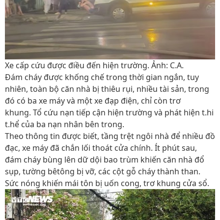
Xe cấp cứu được điều đến hiện trường. Ảnh: C.A.
Đám cháy được khống chế trong thời gian ngắn, tuy
nhiên, toàn bộ căn nhà bị thiêu rụi, nhiều tài sản, trong
đó có ba xe máy và một xe đạp điện, chỉ còn trơ
khung. Tổ cứu nạn tiếp cận hiện trường và phát hiện t.hi
t.hể của ba nạn nhân bên trong.
Theo thông tin được biết, tầng trệt ngôi nhà để nhiều đồ
đạc, xe máy đã chắn lối thoát cửa chính. Ít phút sau,
đám cháy bùng lên dữ dội bao trùm khiến căn nhà đổ
sụp, tường bêtông bị vỡ, các cột gỗ cháy thành than.
Sức nóng khiến mái tôn bị uốn cong, trơ khung cửa sổ.