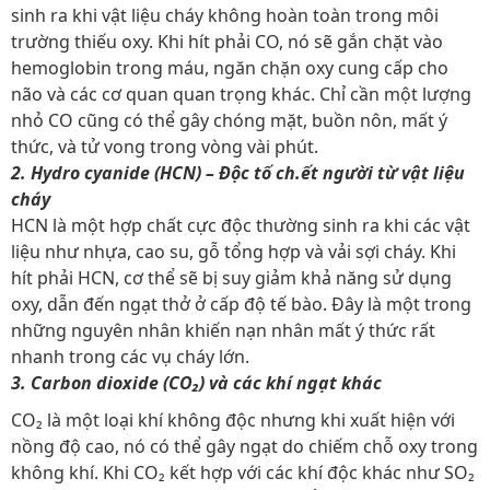
sinh ra khi vật liệu cháy không hoàn toàn trong môi
trường thiếu oxy. Khi hít phải CO, nó sẽ gắn chặt vào
hemoglobin trong máu, ngăn chặn oxy cung cấp cho
não và các cơ quan quan trọng khác. Chỉ cần một lượng
nhỏ CO cũng có thể gây chóng mặt, buồn nôn, mất ý
thức, và tử vong trong vòng vài phút.
2. Hydro cyanide (HCN) – Độc tố ch.ết người từ vật liệu
cháy
HCN là một hợp chất cực độc thường sinh ra khi các vật
liệu như nhựa, cao su, gỗ tổng hợp và vải sợi cháy. Khi
hít phải HCN, cơ thể sẽ bị suy giảm khả năng sử dụng
oxy, dẫn đến ngạt thở ở cấp độ tế bào. Đây là một trong
những nguyên nhân khiến nạn nhân mất ý thức rất
nhanh trong các vụ cháy lớn.
3. Carbon dioxide (CO₂) và các khí ngạt khác
CO₂ là một loại khí không độc nhưng khi xuất hiện với
nồng độ cao, nó có thể gây ngạt do chiếm chỗ oxy trong
không khí. Khi CO₂ kết hợp với các khí độc khác như SO₂