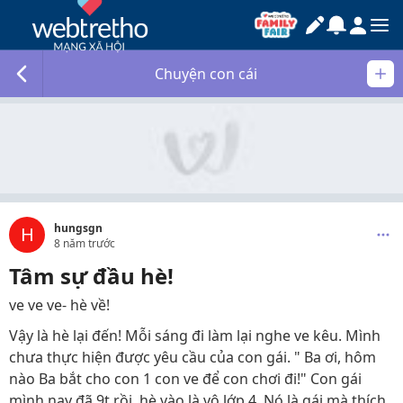
Chuyện con cái
hungsgn
H
8 năm trước
Tâm sự đầu hè!
ve ve ve- hè về!
Vậy là hè lại đến! Mỗi sáng đi làm lại nghe ve kêu. Mình
chưa thực hiện được yêu cầu của con gái. " Ba ơi, hôm
nào Ba bắt cho con 1 con ve để con chơi đi!" Con gái
mình nay đã 9t rồi, hè vào là vô lớp 4. Nó là gái mà thích