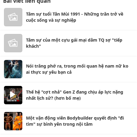
Bài viết liên quan
Tâm sự tuổi Tân Mùi 1991 - Những trăn trở về
cuộc sống và sự nghiệp
Tâm sự của một cựu gái mại dâm TQ sợ "tiếp
khách"
Nói trắng phớ ra, trong mối quan hệ nam nữ ko
ai thực sự yêu bạn cả
Thế hệ "cợt nhả" Gen Z đang chịu áp lực nặng
nhất lịch sử? (hơn bố mẹ)
Một vận động viên Bodybuilder quyết định "đi
tìm" sự bình yên trong nội tâm