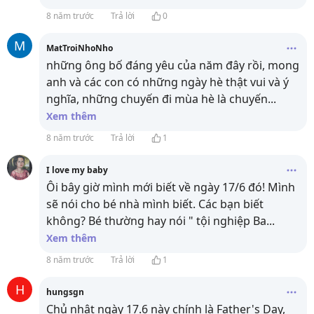
8 năm trước
Trả lời
0
M
MatTroiNhoNho
những ông bố đáng yêu của năm đây rồi, mong
anh và các con có những ngày hè thật vui và ý
nghĩa, những chuyến đi mùa hè là chuyến
...
Xem thêm
8 năm trước
Trả lời
1
I love my baby
Ôi bây giờ mình mới biết về ngày 17/6 đó! Mình
sẽ nói cho bé nhà mình biết. Các bạn biết
không? Bé thường hay nói " tội nghiệp Ba
...
Xem thêm
8 năm trước
Trả lời
1
H
hungsgn
Chủ nhật ngày 17.6 này chính là Father's Day,