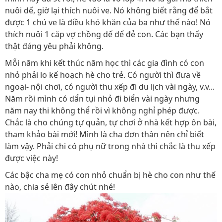
nuôi dế, giờ lại thích nuôi ve. Nó không biết rằng để bắt
được 1 chú ve là điều khó khăn của ba như thế nào! Nó
thích nuôi 1 căp vợ chồng dế để đẻ con. Các bạn thấy
thật đáng yêu phải không.
Mỗi năm khi kết thúc năm học thì các gia đình có con
nhỏ phải lo kế hoạch hè cho trẻ. Có người thì đưa về
ngoại- nội chơi, có người thu xếp đi du lịch vài ngày, v.v...
Năm rồi mình có dẩn tụi nhỏ đi biển vài ngày nhưng
năm nay thi không thể rồi vì không nghỉ phép được.
Chắc là cho chúng tự quản, tự chơi ở nhà kết hợp ôn bài,
tham khảo bài mới! Mình là cha đơn thân nên chỉ biết
làm vậy. Phải chi có phụ nữ trong nhà thì chắc là thu xếp
được việc này!
Các bậc cha mẹ có con nhỏ chuẩn bị hè cho con như thế
nào, chia sẻ lên đây chút nhé!