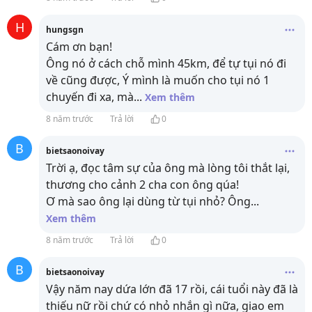
H
hungsgn
Cám ơn bạn!
Ông nó ở cách chỗ mình 45km, để tự tụi nó đi
về cũng được, Ý mình là muốn cho tụi nó 1
chuyến đi xa, mà
...
Xem thêm
8 năm trước
Trả lời
0
B
bietsaonoivay
Trời ạ, đọc tâm sự của ông mà lòng tôi thắt lại,
thương cho cảnh 2 cha con ông qúa!
Ơ mà sao ông lại dùng từ tụi nhỏ? Ông
...
Xem thêm
8 năm trước
Trả lời
0
B
bietsaonoivay
Vậy năm nay dứa lớn đã 17 rồi, cái tuổi này đã là
thiếu nữ rồi chứ có nhỏ nhắn gì nữa, giao em