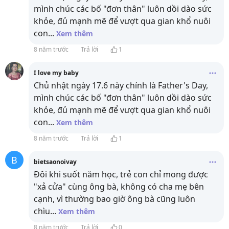
mình chúc các bố "đơn thân" luôn dồi dào sức
khỏe, đủ mạnh mẽ để vượt qua gian khổ nuôi
con
...
Xem thêm
8 năm trước
Trả lời
1
I love my baby
Chủ nhật ngày 17.6 này chính là Father's Day,
mình chúc các bố "đơn thân" luôn dồi dào sức
khỏe, đủ mạnh mẽ để vượt qua gian khổ nuôi
con
...
Xem thêm
8 năm trước
Trả lời
1
B
bietsaonoivay
Đôi khi suốt năm học, trẻ con chỉ mong được
"xả cửa" cùng ông bà, không có cha mẹ bên
cạnh, vì thường bao giờ ông bà cũng luôn
chìu
...
Xem thêm
8 năm trước
Trả lời
0