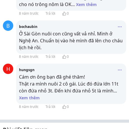
cho nó trông nôm là OK
...
Xem thêm
8 năm trước
Trả lời
0
B
bochaubin
Ở Sài Gòn nuôi con cũng vất vả nhỉ. Mình ở
Nghệ An. Chuẩn bị vào hè mình đã lên cho cháu
lịch hè rồi.
8 năm trước
Trả lời
0
H
hungsgn
Cám ơn ông bạn đã ghé thăm!
Thật ra mình nuôi 2 cô gái. Lúc đó đứa lớn 11t
còn đứa nhỏ 3t. Đến khi đứa nhỏ 5t là mình
...
Xem thêm
8 năm trước
Trả lời
0