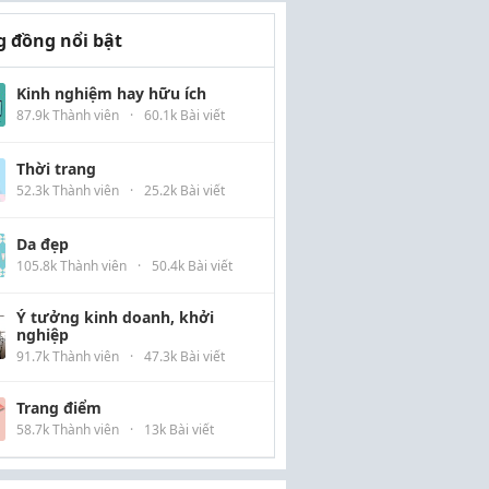
 đồng nổi bật
Kinh nghiệm hay hữu ích
87.9k Thành viên
·
60.1k Bài viết
Thời trang
52.3k Thành viên
·
25.2k Bài viết
Da đẹp
105.8k Thành viên
·
50.4k Bài viết
Ý tưởng kinh doanh, khởi
nghiệp
91.7k Thành viên
·
47.3k Bài viết
Trang điểm
58.7k Thành viên
·
13k Bài viết