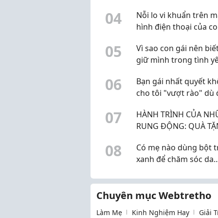
Đồng Nghiệp Dịp Sinh
0
4
Nỗi lo vi khuẩn trên 
hình điện thoại của co
cách vệ sinh an toàn,
0
5
Vì sao con gái nên biế
bỉm cần biết
giữ mình trong tình y
0
6
Bạn gái nhất quyết k
cho tôi "vượt rào" dù 
dạm ngõ
0
7
HÀNH TRÌNH CỦA N
RUNG ĐỘNG: QUÀ T
HANDMADE VÀ NHỮ
0
8
Có mẹ nào dùng bột t
CUNG BẬC CẢM XÚC
xanh để chăm sóc da
KHÔNG THỂ GỌI TÊN
không? Mình dùng gầ
tháng thấy khá ổn
Chuyên mục Webtretho
Làm Mẹ
Kinh Nghiệm Hay
Giải 