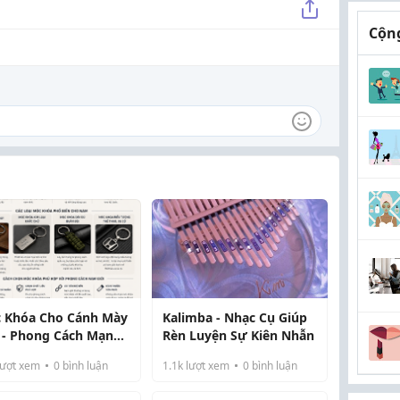
Cộng
 Khóa Cho Cánh Mày
Kalimba - Nhạc Cụ Giúp
 - Phong Cách Mạnh
Rèn Luyện Sự Kiên Nhẫn
 Cá Tính
ượt xem
0
bình luận
1.1k
lượt xem
0
bình luận