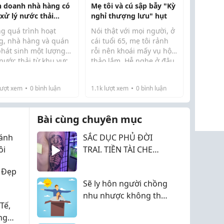
h doanh nhà hàng có
Mẹ tôi và cú sập bẫy "Kỳ
 xử lý nước thải
nghỉ thượng lưu" hụt
ng?
ng quá trình hoạt
Nói thật với mọi người, ở
g, nhà hàng và quán
cái tuổi 65, mẹ tôi rảnh
phát sinh một lượng
rỗi nên khoái mấy vụ hội
nước thải từ khu vực
thảo lắm. Hễ nghe ở đâu
 biến thực phẩm, rửa
mời đi nghe giới thiệu
n bát, vệ sinh sàn nhà
sản phẩm mà được tặng
ượt xem
0
bình luận
1.1k
lượt xem
0
bình luận
các hoạt động phục vụ
quà mang về, khi thì cái
ch hàng. Vậy kinh
chảo, khi thì cái ấm siêu
nh nhà hà...
tốc,...
Bài cùng chuyên mục
đánh
SẮC DỤC PHỦ ĐỜI
ôi
TRAI. TIỀN TÀI CHE
MẮT GÁI
 Đẹp
Sẽ ly hôn người chồng
nhu nhược không thể
Tế,
bảo vệ vợ con...
ng