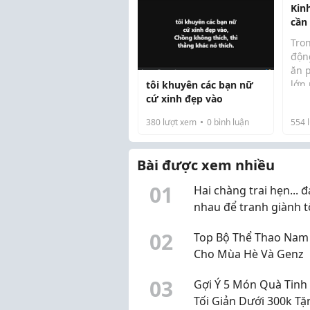
Kin
cần
khô
Tro
độn
ăn 
lớn 
tôi khuyên các bạn nữ
chế
cứ xinh đẹp vào
ché
380
lượt xem
0
bình luận
554
l
và 
khá
doa
Bài được xem nhiều
0
1
Hai chàng trai hẹn... 
nhau để tranh giành t
0
2
Top Bộ Thể Thao Nam
Cho Mùa Hè Và Genz
0
3
Gợi Ý 5 Món Quà Tinh 
Tối Giản Dưới 300k Tặ