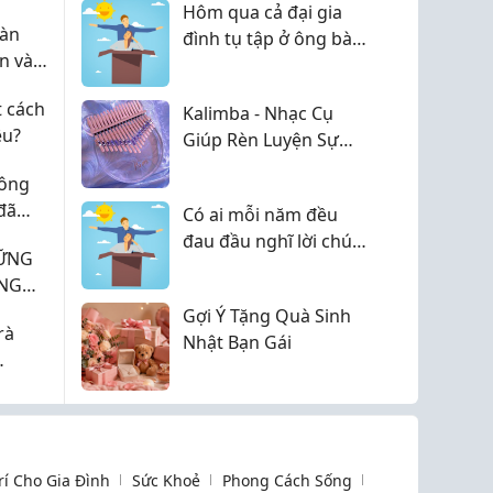
 Nhật
Hôm qua cả đại gia
màn
đình tụ tập ở ông bà
n và
nội xem World Cup,
 mẹ
t cách
Kalimba - Nhạc Cụ
êu?
Giúp Rèn Luyện Sự
Kiên Nhẫn
hông
đã
Có ai mỗi năm đều
đau đầu nghĩ lời chúc
HỮNG
sinh nhật cho "ox"
ẶNG
không?
NG
Gợi Ý Tặng Quà Sinh
rà
Nhật Bạn Gái
n 2
Trí Cho Gia Đình
Sức Khoẻ
Phong Cách Sống