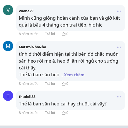
V
vnana29
Mình cũng giống hoàn cảnh của bạn và giờ kết
quả là bầu 4 tháng con trai tiếp. hic hic
8 năm trước
Trả lời
0
M
MatTroiNhoNho
tính ở thời điểm hiện tại thì bên đó chắc muốn
săn heo rồi mẹ à. heo đi ăn rồi ngủ cho sướng
cái thây.
Thế là bạn săn heo
...
Xem thêm
8 năm trước
Trả lời
0
T
thudoll88
Thế là bạn săn heo cái hay chuột cái vậy?
8 năm trước
Trả lời
0