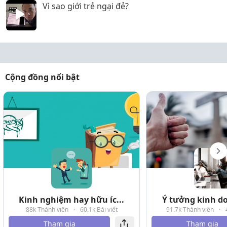
Vì sao giới trẻ ngại đẻ?
Cộng đồng nổi bật
Kinh nghiệm hay hữu íc...
Ý tưởng kinh do
88k Thành viên
·
60.1k Bài viết
91.7k Thành viên
·
Tham gia
Tham gia