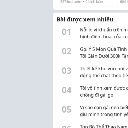
847
lượt xem
0
bình luận
604
l
Bài được xem nhiều
0
1
Nỗi lo vi khuẩn trên 
hình điện thoại của co
cách vệ sinh an toàn,
0
2
Gợi Ý 5 Món Quà Tinh 
bỉm cần biết
Tối Giản Dưới 300k Tặ
Đồng Nghiệp Dịp Sinh
0
3
Thiết kế khu vui chơi 
động thể chất theo ti
chuẩn của Bộ Giáo dụ
0
4
Tôi vô tình xem được c
chồng đi gái gọi
0
5
Vì sao con gái nên biế
giữ mình trong tình y
Top Bộ Thể Thao Nam