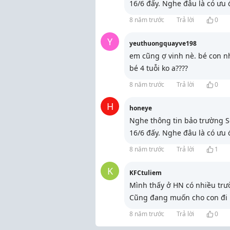
16/6 đấy. Nghe đâu là có ưu 
8 năm trước
Trả lời
0
Y
yeuthuongquayve198
em cũng ợ vinh nè. bé con nh
bé 4 tuỗi ko a????
8 năm trước
Trả lời
0
H
honeye
Nghe thông tin bảo trường S
16/6 đấy. Nghe đâu là có ưu 
8 năm trước
Trả lời
1
K
KFCtuliem
Mình thấy ở HN có nhiều trườ
Cũng đang muốn cho con đi 
8 năm trước
Trả lời
0