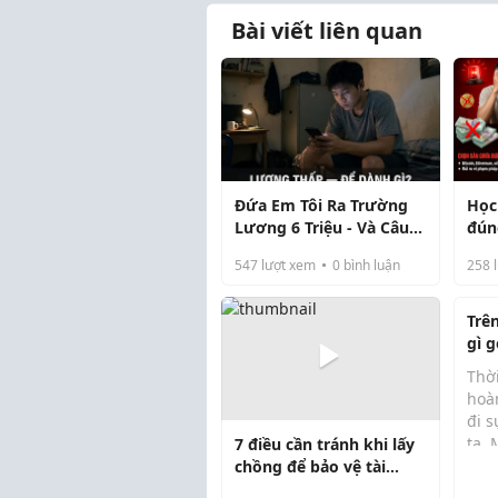
Bài viết liên quan
Đứa Em Tôi Ra Trường
Học
Lương 6 Triệu - Và Câu
đún
Hỏi Nó Hỏi Tôi Mà Tôi
547
lượt xem
0
bình luận
258
l
Không Trả Lời Được
Ngay
Trê
gì g
cửu
Thờ
hoà
đi 
ta. 
7 điều cần tránh khi lấy
màn
chồng để bảo vệ tài
- Tr
chính