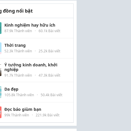
 đồng nổi bật
Kinh nghiệm hay hữu ích
87.9k Thành viên
·
60.1k Bài viết
Thời trang
52.3k Thành viên
·
25.2k Bài viết
Ý tưởng kinh doanh, khởi
nghiệp
91.7k Thành viên
·
47.3k Bài viết
Da đẹp
105.8k Thành viên
·
50.4k Bài viết
Đọc báo giùm bạn
99k Thành viên
·
221.9k Bài viết