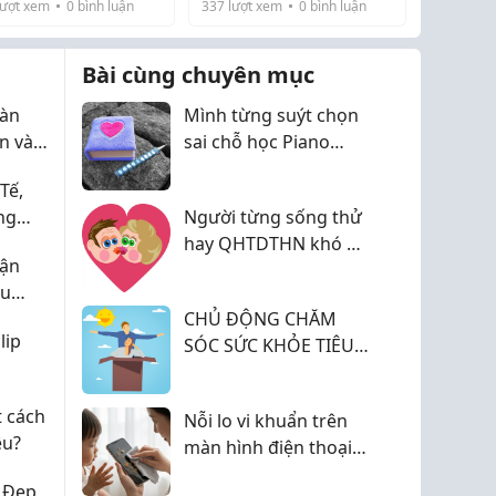
ượt xem
0
bình luận
337
lượt xem
0
bình luận
Bài cùng chuyên mục
màn
Mình từng suýt chọn
n và
sai chỗ học Piano
 mẹ
trước khi biết đến One
Tế,
Piano
ng
Người từng sống thử
 Nhật
hay QHTDTHN khó mà
vận
chung tình
êu
c.
CHỦ ĐỘNG CHĂM
lip
SÓC SỨC KHỎE TIÊU
HÓA TỪ HÔM NAY
t cách
Nỗi lo vi khuẩn trên
êu?
màn hình điện thoại
của con và cách vệ
 Đẹp