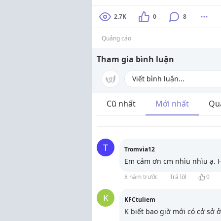
2.7K
0
8
Quảng cáo
Tham gia bình luận
Cũ nhất
Mới nhất
Qu
T
Tromvia12
Em cảm ơn cm nhìu nhìu ạ. Ho
8 năm trước
Trả lời
0
K
KFCtuliem
K biết bao giờ mới có cở sở 