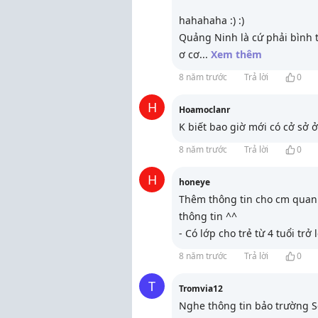
hahahaha :) :)
Quảng Ninh là cứ phải bình
ơ cơ
...
Xem thêm
8 năm trước
Trả lời
0
H
Hoamoclanr
K biết bao giờ mới có cở sở 
8 năm trước
Trả lời
0
H
honeye
Thêm thông tin cho cm quan 
thông tin ^^
- Có lớp cho trẻ từ 4 tuổi trở 
8 năm trước
Trả lời
0
T
Tromvia12
Nghe thông tin bảo trường S