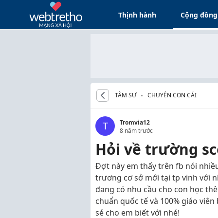
Thịnh hành
Cộng đồng
TÂM SỰ
CHUYỆN CON CÁI
Tromvia12
T
8 năm trước
Hỏi về trường sco
Đợt này em thấy trên fb nói nhiều
trương cơ sở mới tại tp vinh với 
đang có nhu cầu cho con học thê
chuẩn quốc tế và 100% giáo viên 
sẻ cho em biết với nhé!