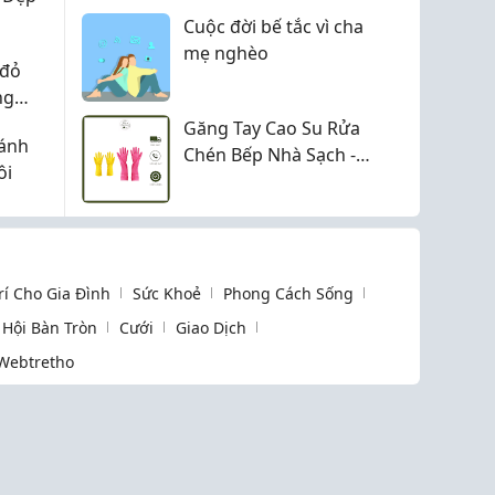
sinh an toàn, mẹ bỉm
Cuộc đời bế tắc vì cha
cần biết
mẹ nghèo
 đỏ
ng
 đổi
Găng Tay Cao Su Rửa
đánh
n
Chén Bếp Nhà Sạch -
ôi
Mẹo Nhỏ Giúp Bảo Vệ
Đôi Tay Khi Làm Việc
Nhà
Trí Cho Gia Đình
Sức Khoẻ
Phong Cách Sống
Hội Bàn Tròn
Cưới
Giao Dịch
Webtretho