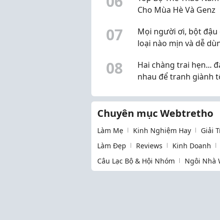
0
6
Cho Mùa Hè Và Genz
0
7
Mọi người ơi, bột đậu
loại nào mịn và dễ dù
vậy? Mình đang muốn
0
8
Hai chàng trai hẹn... 
sang nguyên liệu thiê
nhau để tranh giành t
nhiên
Chuyên mục Webtretho
Làm Mẹ
Kinh Nghiệm Hay
Giải 
Làm Đẹp
Reviews
Kinh Doanh
Câu Lạc Bộ & Hội Nhóm
Ngôi Nhà 