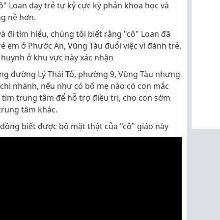
"cô" Loan dạy trẻ tự kỷ cực kỳ phản khoa học và
ng nề hơn.
à đi tìm hiểu, chúng tôi biết rằng "cô" Loan đã
rẻ em ở Phước An, Vũng Tàu đuổi việc vì đánh trẻ.
 huynh ở khu vực này xác nhận
ang đường Lý Thái Tổ, phường 9, Vũng Tàu nhưng
 chi nhánh, nếu như có bố mẹ nào có con mắc
 tìm trung tâm để hỗ trợ điều trị, cho con sớm
trung tâm khác.
đồng biết được bộ mặt thật của "cô" giáo này