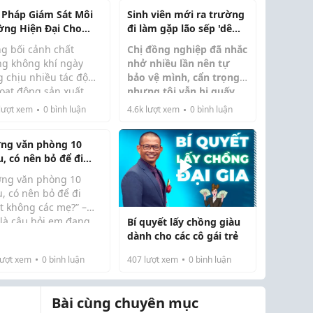
i Pháp Giám Sát Môi
Sinh viên mới ra trường
ờng Hiện Đại Cho
đi làm gặp lão sếp 'dê
nh Nghiệp
xồm', tôi tìm cách thoát
ng bối cảnh chất
Chị đồng nghiệp đã nhắc
thân
ng không khí ngày
nhở nhiều lần nên tự
g chịu nhiều tác động
bảo vệ mình, cẩn trọng
hoạt động sản xuất
nhưng tôi vẫn bị quấy
Vừa ra trường, không có
g nghiệp, giao thông
rối tình dục.
lượt xem
0
bình luận
4.6k
lượt xem
0
bình luận
nhiều kinh nghiệm nên
ô thị hóa, việc đầu tư
xin việc vô cùng khó
m quan trắc môi
khăn. Sau hàng tháng
ng văn phòng 10
ng không khí là giải
trời rải ...
u, có nên bỏ để đi
p quan trọng g...
t không các mẹ?
ơng văn phòng 10
u, có nên bỏ để đi
t không các mẹ?” –
 là câu hỏi em đang
Bí quyết lấy chồng giàu
năm nay 25 tuổi,
 trở suốt thời gian
dành cho các cô gái trẻ
g làm nhân viên văn
 đây.
ng. Công việc cũng
ượt xem
0
bình luận
407
lượt xem
0
bình luận
g quá áp lự...
Bài cùng chuyên mục