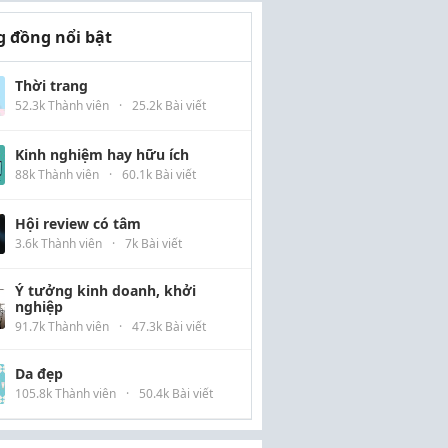
 đồng nổi bật
Thời trang
52.3k Thành viên
·
25.2k Bài viết
Kinh nghiệm hay hữu ích
88k Thành viên
·
60.1k Bài viết
Hội review có tâm
3.6k Thành viên
·
7k Bài viết
Ý tưởng kinh doanh, khởi
nghiệp
91.7k Thành viên
·
47.3k Bài viết
Da đẹp
105.8k Thành viên
·
50.4k Bài viết