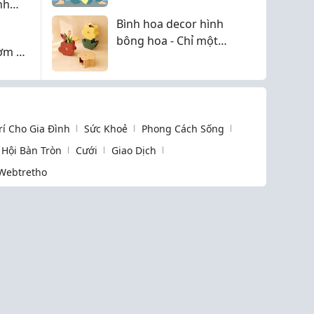
nh
 Em"
Bình hoa decor hình
bông hoa - Chỉ một
ơm Là
món đồ nhỏ cũng đủ
làm bừng sáng không
gian sống
Trí Cho Gia Đình
Sức Khoẻ
Phong Cách Sống
Hội Bàn Tròn
Cưới
Giao Dịch
Webtretho