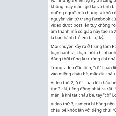
với những trẻ em tự kỷ thì càng đ
không may mắn, giờ lại vô tình b
những người mà chúng ta khó có th
nguyên văn từ trang facebook c
video được post lên tuy không r
âm thanh mà cô giáo này tạo ra 
là bạo hành trẻ em bị tự kỷ.
Mọi chuyện xảy ra ở trung tâm Rồn
loạn hành vi, chậm nói, chi nhánh
đồng thời cũng là trưởng chi nhá
Trong video đầu tiên, "cô" Loan l
vào miệng cháu bé, mặc dù cháu đ
Video thứ 2, "cô" Loan lôi cháu b
tục 2 cái, tiếng động phát ra rất
mắn là khi tát cháu bé, tay "cô" Lo
Video thứ 3, camera bị hỏng nên 
cháu bé khóc lẫn với tiếng chửi r