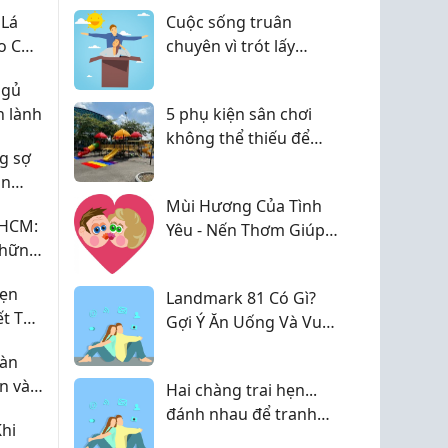
 Lá
Cuộc sống truân
o Cho
chuyên vì trót lấy
chồng nghèo
ngủ
n lành
5 phụ kiện sân chơi
không thể thiếu để
g sợ
biến sân chơi thành
àn
thiên đường cho bé.
Mùi Hương Của Tình
.HCM:
ực tế
Yêu - Nến Thơm Giúp
Những
Lưu Giữ Những
Khoảnh Khắc Đáng
Hẹn
Landmark 81 Có Gì?
Nhớ
ết Tạo
Gợi Ý Ăn Uống Và Vui
Xúc
Chơi
màn
n và
Hai chàng trai hẹn...
 mẹ
đánh nhau để tranh
hi
giành tôi