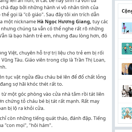
áng lên án hơn, vì các bé này sinh ra vốn đã
ị chà đạp bởi những hành vi vô nhân tính của
Cộng
ể gọi là "cô giáo". Sau đây tôi xin trích dẫn
ủa một nickname
Hà Ngọc Hương Giang,
tuy các
õ nhưng chúng ta vẫn có thể nghe rất rõ những
:Vẫn là bạo hành trẻ em, nhưng đau lòng hơn, đó
g Việt, chuyên hỗ trợ trị liệu cho trẻ em bị rối
 Vũng Tàu. Giáo viên trong clip là Trần Thị Loan,
nh.
iên tục vật ngửa đầu cháu bé lên để đổ chất lỏng
ang sợ hãi khóc thét rất to.
é từ một góc phòng vào cửa nhà tắm rồi tát liên
 lớn chứng tỏ cháu bé bị tát rất mạnh. Rất may
an bị lộ ra khỏi cửa.
chỉ còn những tiếng quát tháo, đánh đập. Tiếng
ủa "con mọi", "hôi hám".