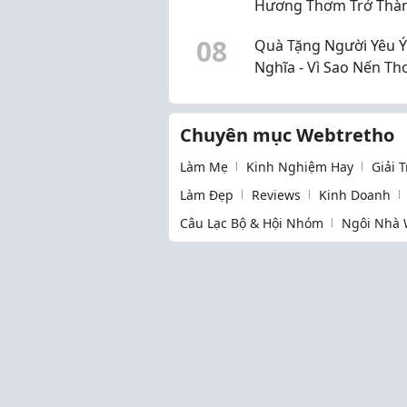
Hương Thơm Trở Thà
Cách Ta Nói "Anh Yêu
0
8
Quà Tặng Người Yêu Ý
Nghĩa - Vì Sao Nến Th
Lựa Chọn Tinh Tế?
Chuyên mục Webtretho
Làm Mẹ
Kinh Nghiệm Hay
Giải 
Làm Đẹp
Reviews
Kinh Doanh
Câu Lạc Bộ & Hội Nhóm
Ngôi Nhà 