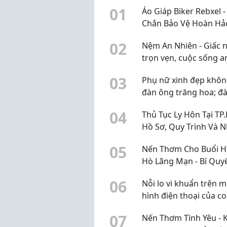
0
1
Áo Giáp Biker Rebxel -
Chắn Bảo Vệ Hoàn Hả
Mọi Hành Trình
0
2
Nệm An Nhiên - Giấc 
trọn vẹn, cuộc sống a
0
3
Phụ nữ xinh đẹp khôn
đàn ông trăng hoa; đ
ông có năng lực cũng
0
4
Thủ Tục Ly Hôn Tại TP
chẳng ngại phụ nữ th
Hồ Sơ, Quy Trình Và 
Điều Cần Lưu Ý
0
5
Nến Thơm Cho Buổi 
Hò Lãng Mạn - Bí Quy
Không Gian Đầy Cảm 
0
6
Nỗi lo vi khuẩn trên 
hình điện thoại của co
cách vệ sinh an toàn,
0
7
Nến Thơm Tình Yêu - K
bỉm cần biết