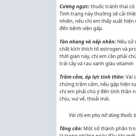
Cương ngực:
thuốc tránh thai có
Tình trạng này thường sẽ cải thi
nhiên, nếu chị em thấy xuất hiện
đến bệnh viện gấp.
Tàn nhang và nếp nhăn:
Nếu sử d
chất kích thích tố estrogen và p
thời gian này, chị em cần phải ch
trái cây và rau xanh giàu vitamin
Trầm cảm, áp lực tinh thần:
Vài 
chứng trầm cảm, nếu gặp hiện tư
chị em phải chú ý đến tinh thần 
chịu, vui vẻ, thoải mái.
Vài chị em phụ nữ dùng thuốc 
Tăng cân:
Một số thành phần tron
là trong những ngày đầu khi mới