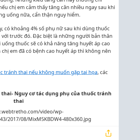
nếu chị em cảm thấy tăng cân nhiều ngay sau khi
ừng uống nữa, cẩn thận nguy hiểm.
y, có khoảng 4% số phụ nữ sau khi dùng thuốc
o với trước đó. Đặc biệt là những người bản thân
i uống thuốc sẽ có khả năng tăng huyết áp cao
ên chị em đã có bệnh cao huyết áp thì không nên
ốc tránh thai nếu không muốn gặp tai họa
, các
thai- Nguy cơ tác dụng phụ của thuốc tránh
thai
.webtretho.com/video/wp-
s/43/2017/08/MixM5KBDW4-480x360.jpg