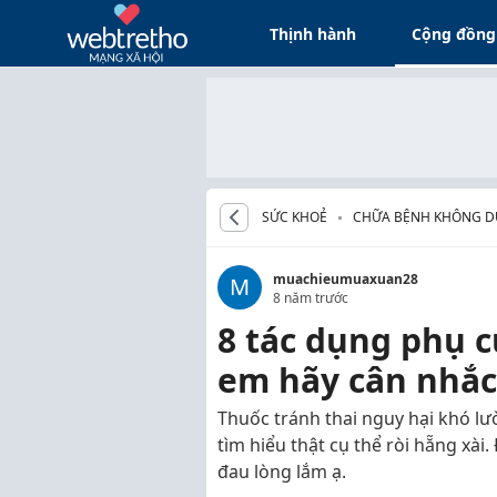
Thịnh hành
Cộng đồng
SỨC KHOẺ
CHỮA BỆNH KHÔNG 
muachieumuaxuan28
M
8 năm trước
8 tác dụng phụ c
em hãy cân nhắc
Thuốc tránh thai nguy hại khó lư
tìm hiểu thật cụ thể ròi hẵng xà
đau lòng lắm ạ.