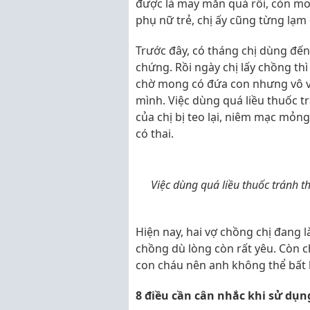
được là may mắn quá rồi, còn mon
phụ nữ trẻ, chị ấy cũng từng lạm
Trước đây, có tháng chị dùng đế
chứng. Rồi ngày chị lấy chồng thì
chờ mong có đứa con nhưng vô vọ
mình. Việc dùng quá liều thuốc t
của chị bị teo lại, niêm mạc mỏ
có thai.
Việc dùng quá liều thuốc tránh t
Hiện nay, hai vợ chồng chị đang là
chồng dù lòng còn rất yêu. Còn c
con cháu nên anh không thể bất 
8 điều cần cân nhắc khi sử dụn