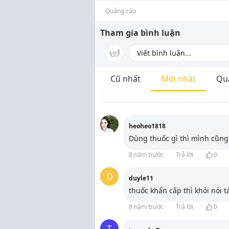
Quảng cáo
Tham gia bình luận
Cũ nhất
Mới nhất
Qu
heoheo1818
Dùng thuốc gì thì mình cũng
8 năm trước
Trả lời
0
D
duyle11
thuốc khẩn cấp thì khỏi nói tá
8 năm trước
Trả lời
0
T