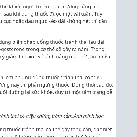
 thể khiến ngực to lên hoặc cương cứng hơn.
ện sau khi dùng thuốc được một vài tuần. Tuy
 u cục hoặc đau ngực kéo dài không hết thì cần
ụng biện pháp uống thuốc tránh thai lâu dài,
rogesterone trong cơ thể sẽ gây ra nám. Trong
ú ý giảm tiếp xúc với ánh nắng mặt trời, ăn nhiều
chị em phụ nữ dùng thuốc tránh thai có triệu
ợng này thì phải ngừng thuốc. Đồng thời sau đó,
nuôi dưỡng lại sức khỏe, duy trì một tâm trạng dễ
tránh thai có triệu chứng trầm cảm.Ảnh minh họa
g thuốc tránh thai có thể gây tăng cân, đặc biệt
 uống. Nhưng kiểu tăng cân này thường chỉ