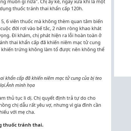
g muốn gì nữa". Chị ấy kể, ngày xưa khi là một
 dụng thuốc tránh thai khẩn cấp 120h.
n 5, 6 viên thuốc mà không thèm quan tâm biến
 cuộc đời rơi vào bế tắc, 2 năm ròng khao khát
ng. Đi khám, chị phát hiện ra lỗi hoàn toàn ở
ránh thai khẩn cấp đã khiến niêm mạc tử cung
ng khiến trứng không làm tổ được nên không thể
hai khẩn cấp đã khiến niêm mạc tử cung của bị teo
lại.Ảnh minh họa
m thủ tục li dị. Chị quyết định trả tự do cho
hồng chị dẫu rất yêu vợ, nhưng vì gia đình cần
hiếu với mẹ cha.
g thuốc tránh thai.