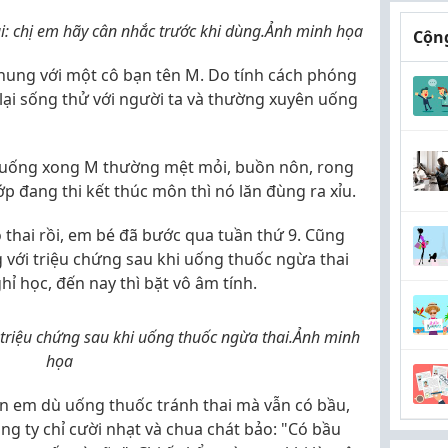
ai: chị em hãy cân nhắc trước khi dùng.Ảnh minh họa
Cộng
 chung với một cô bạn tên M. Do tính cách phóng
lại sống thử với người ta và thường xuyên uống
ần uống xong M thường mệt mỏi, buồn nôn, rong
p đang thi kết thúc môn thì nó lăn đùng ra xỉu.
ó thai rồi, em bé đã bước qua tuần thứ 9. Cũng
 với triệu chứng sau khi uống thuốc ngừa thai
ỉ học, đến nay thì bặt vô âm tính.
triệu chứng sau khi uống thuốc ngừa thai.Ảnh minh
họa
n em dù uống thuốc tránh thai mà vẫn có bầu,
ng ty chỉ cười nhạt và chua chát bảo: "Có bầu