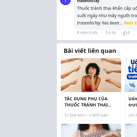
trasenhoTay
Thuốc tránh thai khẩn cấp u
suốt ngày như mấy người tron
trasenhoTay has been
...
Xem 
8 năm trước
Trả lời
0
Bài viết liên quan
TÁC DỤNG PHỤ CỦA
Uốn
THUỐC TRÁNH THAI
trư
HẰNG NGÀY: NHỮNG
Hướ
31
lượt xem
0
bình luận
241
l
ĐIỀU BẠN CẦN BIẾT
để 