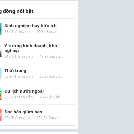
 đồng nổi bật
Kinh nghiệm hay hữu ích
88k Thành viên
·
60.1k Bài viết
Ý tưởng kinh doanh, khởi
nghiệp
91.7k Thành viên
·
47.3k Bài viết
Thời trang
52.3k Thành viên
·
25.2k Bài viết
Du lịch nước ngoài
26.8k Thành viên
·
7.7k Bài viết
Đọc báo giùm bạn
99k Thành viên
·
221.9k Bài viết