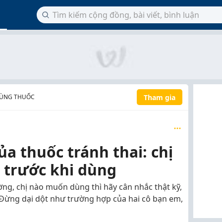
Tham gia
DÙNG THUỐC
ủa thuốc tránh thai: chị
 trước khi dùng
ờng, chị nào muốn dùng thì hãy cân nhắc thật kỹ,
i. Đừng dại dột như trường hợp của hai cô bạn em,