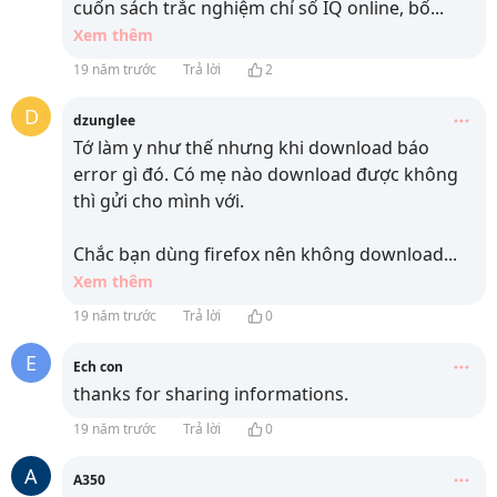
cuốn sách trắc nghiệm chỉ số IQ online, bố
...
Xem thêm
19 năm trước
Trả lời
2
D
dzunglee
Tớ làm y như thế nhưng khi download báo
error gì đó. Có mẹ nào download được không
thì gửi cho mình với.
Chắc bạn dùng firefox nên không download
...
Xem thêm
19 năm trước
Trả lời
0
E
Ech con
thanks for sharing informations.
19 năm trước
Trả lời
0
A
A350