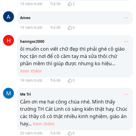
19 năm trước
Trả lời
2
A
Ameo
19 năm trước
Trả lời
0
H
hanngoc2000
ôi muốn con viết chữ đẹp thì phải ghé cô giáo
học tận nơi để cô cầm tay mà sửa thôi chứ
phần mềm thì giúp được nhưng ko hiệu
...
Xem thêm
19 năm trước
Trả lời
0
M
Me Trí
Cảm ơn mẹ hai công chúa nhé. Mình thấy
trường TH Cát Linh có sáng kiến thật hay. Chúc
các thầy cô có thật nhiều kinh nghiệm, giáo án
hay
...
Xem thêm
20 năm trước
Trả lời
0