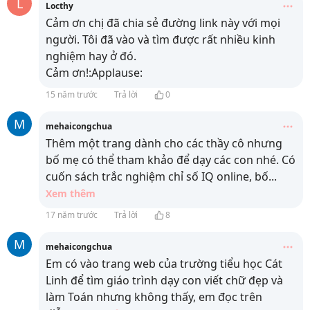
L
Locthy
Cảm ơn chị đã chia sẻ đường link này với mọi
người. Tôi đã vào và tìm được rất nhiều kinh
nghiệm hay ở đó.
Cảm ơn!:Applause:
15 năm trước
Trả lời
0
M
mehaicongchua
Thêm một trang dành cho các thầy cô nhưng
bố mẹ có thể tham khảo để dạy các con nhé. Có
cuốn sách trắc nghiệm chỉ số IQ online, bố
...
Xem thêm
17 năm trước
Trả lời
8
M
mehaicongchua
Em có vào trang web của trường tiểu học Cát
Linh để tìm giáo trình dạy con viết chữ đẹp và
làm Toán nhưng không thấy, em đọc trên