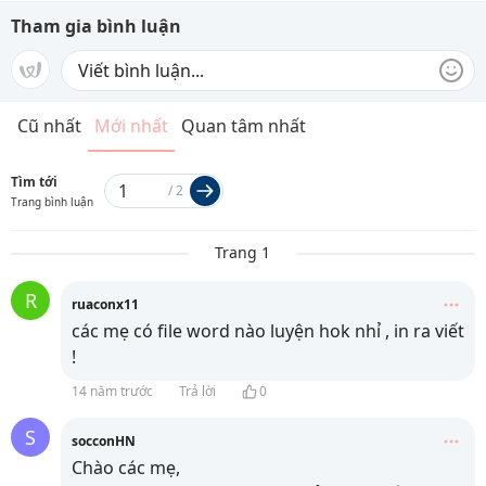
Tham gia bình luận
Cũ nhất
Mới nhất
Quan tâm nhất
Tìm tới
/
2
Trang bình luận
Trang 1
R
ruaconx11
các mẹ có file word nào luyện hok nhỉ , in ra viết
!
14 năm trước
Trả lời
0
S
socconHN
Chào các mẹ,