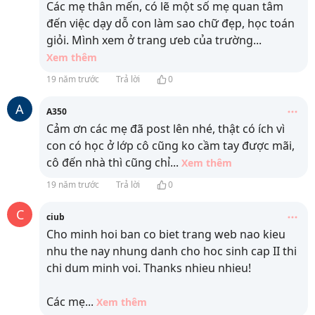
Các mẹ thân mến, có lẽ một số mẹ quan tâm
đến việc dạy dỗ con làm sao chữ đẹp, học toán
giỏi. Mình xem ở trang ưeb của trường
...
Xem thêm
19 năm trước
Trả lời
0
A
A350
Cảm ơn các mẹ đã post lên nhé, thật có ích vì
con có học ở lớp cô cũng ko cầm tay được mãi,
cô đến nhà thì cũng chỉ
...
Xem thêm
19 năm trước
Trả lời
0
C
ciub
Cho minh hoi ban co biet trang web nao kieu
nhu the nay nhung danh cho hoc sinh cap II thi
chi dum minh voi. Thanks nhieu nhieu!
Các mẹ
...
Xem thêm