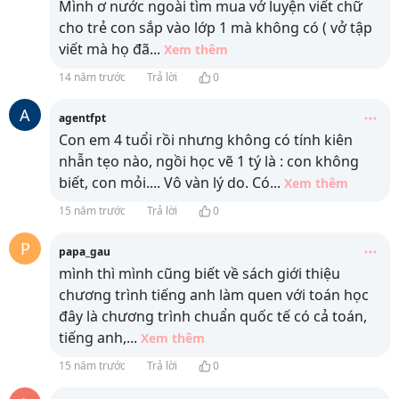
Mình ơ nước ngoài tìm mua vở luyện viết chữ
cho trẻ con sắp vào lớp 1 mà không có ( vở tập
viết mà họ đã
...
Xem thêm
14 năm trước
Trả lời
0
A
agentfpt
Con em 4 tuổi rồi nhưng không có tính kiên
nhẫn tẹo nào, ngồi học vẽ 1 tý là : con không
biết, con mỏi.... Vô vàn lý do. Có
...
Xem thêm
15 năm trước
Trả lời
0
P
papa_gau
mình thì mình cũng biết về sách giới thiệu
chương trình tiếng anh làm quen với toán học
đây là chương trình chuẩn quốc tế có cả toán,
tiếng anh,
...
Xem thêm
15 năm trước
Trả lời
0