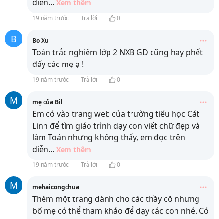
diễn
...
Xem thêm
19 năm trước
Trả lời
0
B
Bo Xu
Toán trắc nghiệm lớp 2 NXB GD cũng hay phết
đấy các mẹ ạ !
19 năm trước
Trả lời
0
M
mẹ của Bil
Em có vào trang web của trường tiểu học Cát
Linh để tìm giáo trình dạy con viết chữ đẹp và
làm Toán nhưng không thấy, em đọc trên
diễn
...
Xem thêm
19 năm trước
Trả lời
0
M
mehaicongchua
Thêm một trang dành cho các thầy cô nhưng
bố mẹ có thể tham khảo để dạy các con nhé. Có