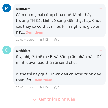
M
MamMam
Cảm ơn mẹ hai công chúa nhé. Mình thấy
trường TH Cát Linh có sáng kiến thật hay. Chúc
các thầy cô có thật nhiều kinh nghiệm, giáo án
hay
...
Xem thêm
20 năm trước
Trả lời
0
O
Orchids75
ồ lạ nhỉ, :7: thế mẹ Bi và Bông cần phần nào. Để
mình download thử rồi send cho.
ôi thế thì hay quá. Download chương trình dạy
toán lớp
...
Xem thêm
20 năm trước
Trả lời
0
Xem thêm bình luận