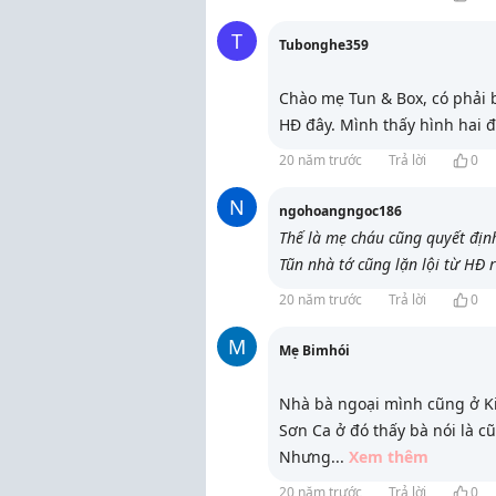
T
Tubonghe359
Chào mẹ Tun & Box, có phải
HĐ đây. Mình thấy hình hai 
20 năm trước
Trả lời
0
N
ngohoangngoc186
Thế là mẹ cháu cũng quyết định
Tũn nhà tớ cũng lặn lội từ HĐ 
20 năm trước
Trả lời
0
M
Mẹ Bimhói
Nhà bà ngoại mình cũng ở K
Sơn Ca ở đó thấy bà nói là c
Nhưng
...
Xem thêm
20 năm trước
Trả lời
0