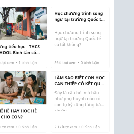
Học chương trình song
ngữ tại trường Quốc tế
có tốt không?
Học chương trình song
ngữ tại trường Quốc tế
có tốt không?
ờng tiểu học - THCS
HOOL Bình tân có
Chương trình song ngữ
 không?
và chương trình đơn ngữ
lượt xem
1
bình luận
564
lượt xem
0
bình luận
là chương trình học phổ
biến được nhiều phụ
LÀM SAO BIẾT CON HỌC
huynh tìm hiểu và lựa
CAN THIỆP CÓ KÊT QUẢ
chọn cho con học chương
HAY KHÔNG?
trình...
Đây là câu hỏi mà hầu
như phụ huynh nào có
con tự kỷ cũng từng băn
khoăn.
Ỉ HÈ HAY HỌC HÈ
Có người thấy con đã học
 CHO CON?
được rất nhiều nhưng
vẫn cảm thấy "hình như
lượt xem
0
bình luận
2.1k
lượt xem
0
bình luận
chẳng khá hơn bao