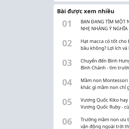
dịp con có thể học bổ
thêm kiến thức môn học
Bài được xem nhiều
lớp tiếp theo, phát tr...
0
1
BẠN ĐANG TÌM MỘT 
NHẸ NHÀNG Ý NGHĨA THU
NHẬP ỔN ĐỊNH
0
2
Hạt macca có tốt cho 
bầu không? Lợi ích và 
khi sử dụng
0
3
Chuyển đến Bình Hưn
Bình Chánh - tìm trườ
mầm non sao đây?
0
4
Mầm non Montessori 
khác gì mầm non chỉ 
mác Montessori?
0
5
Vương Quốc Kiko hay
Vương Quốc Ruby - c
khu Bình An, chọn sao
0
6
Trường mầm non ưu t
vận động ngoài trời th