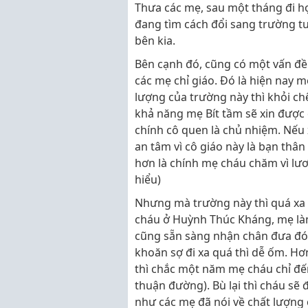
Thưa các mẹ, sau một tháng đi h
đang tìm cách đổi sang trường tư
bên kia.
Bên cạnh đó, cũng có một vấn đ
các mẹ chỉ giáo. Đó là hiện nay 
lượng của trường này thì khỏi chê
khả năng mẹ Bít tầm sẽ xin được 
chính cô quen là chủ nhiệm. Nếu x
an tâm vì cô giáo này là bạn thân
hơn là chính mẹ cháu chăm vì lư
hiểu)
Nhưng mà trường này thì quá xa
cháu ở Huỳnh Thúc Kháng, mẹ làm
cũng sẵn sàng nhận chân đưa đ
khoăn sợ đi xa quá thì dễ ốm. Hơ
thì chắc một năm mẹ cháu chỉ đế
thuận đường). Bù lại thì cháu sẽ
như các mẹ đã nói về chất lượng 