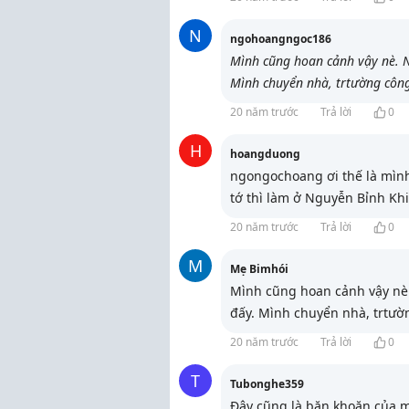
N
ngohoangngoc186
Mình cũng hoan cảnh vậy nè. N
Mình chuyển nhà, trtường công
20 năm trước
Trả lời
0
H
hoangduong
ngongochoang ơi thế là mình
tớ thì làm ở Nguyễn Bỉnh Khi
20 năm trước
Trả lời
0
M
Mẹ Bimhói
Mình cũng hoan cảnh vậy nè.
đấy. Mình chuyển nhà, trtườ
20 năm trước
Trả lời
0
T
Tubonghe359
Đây cũng là băn khoăn của 