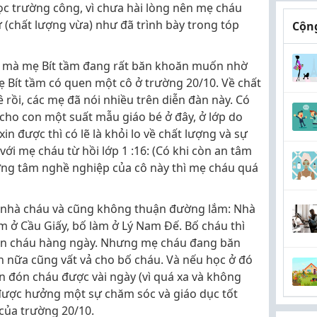
ọc trường công, vì chưa hài lòng nên mẹ cháu
 (chất lượng vừa) như đã trình bày trong tóp
Cộng
ề mà mẹ Bít tầm đang rất băn khoăn muốn nhờ
mẹ Bít tầm có quen một cô ở trường 20/10. Về chất
 rồi, các mẹ đã nói nhiều trên diễn đàn này. Có
cho con một suất mẫu giáo bé ở đây, ở lớp do
in được thì có lẽ là khỏi lo về chất lượng và sự
 với mẹ cháu từ hồi lớp 1 :16: (Có khi còn an tâm
ơng tâm nghề nghiệp của cô này thì mẹ cháu quá
 nhà cháu và cũng không thuận đường lắm: Nhà
 ở Cầu Giấy, bố làm ở Lý Nam Đế. Bố cháu thì
ón cháu hàng ngày. Nhưng mẹ cháu đang băn
n nữa cũng vất vả cho bố cháu. Và nếu học ở đó
n đón cháu được vài ngày (vì quá xa và không
 được hưởng một sự chăm sóc và giáo dục tốt
của trường 20/10.