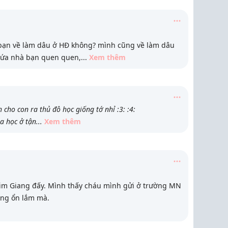
 bạn về làm dâu ở HĐ không? mình cũng về làm dâu
đứa nhà bạn quen quen,
...
Xem thêm
 cho con ra thủ đô học giống tớ nhỉ :3: :4:
ra học ở tận
...
Xem thêm
im Giang đấy. Mình thấy cháu mình gửi ở trường MN
ũng ổn lắm mà.