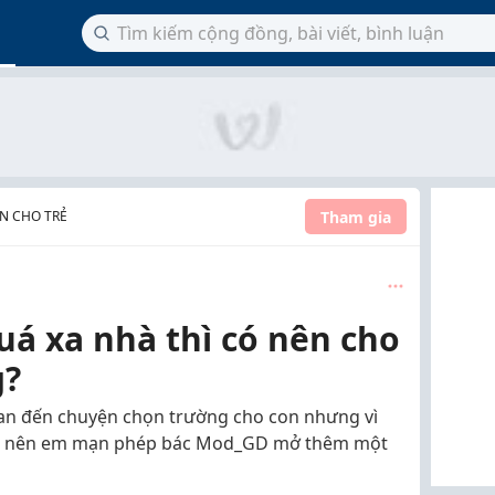
Tham gia
N CHO TRẺ
á xa nhà thì có nên cho
g?
quan đến chuyện chọn trường cho con nhưng vì
ng nên em mạn phép bác Mod_GD mở thêm một