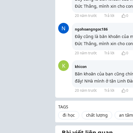
Đức Thắng, mình xin cho con
20 năm trước
Trả lời
0
N
ngohoangngoc186
Đây cũng là băn khoăn của 
Đức Thắng, mình xin cho con
20 năm trước
Trả lời
0
K
khicon
Băn khoăn của bạn cũng chính
đấy! NHà mình ở tận Linh Đà
20 năm trước
Trả lời
0
TAGS
đi học
chất lượng
an tâm
Bài viết liên quan