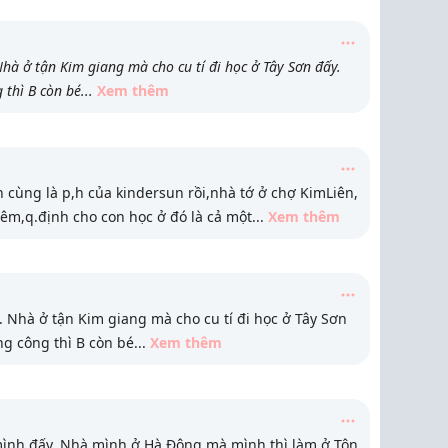
hà ở tận Kim giang mà cho cu tí đi học ở Tây Sơn đấy.
 thì B còn bé
...
Xem thêm
 cùng là p,h của kindersun rồi,nhà tớ ở chợ KimLiên,
êm,q.định cho con học ở đó là cả một
...
Xem thêm
 Nhà ở tận Kim giang mà cho cu tí đi học ở Tây Sơn
ng công thì B còn bé
...
Xem thêm
mình đấy. Nhà mình ở Hà Đông mà mình thì làm ở Tôn