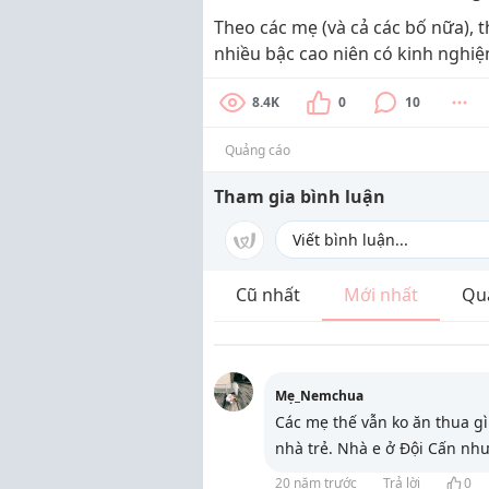
Theo các mẹ (và cả các bố nữa), 
nhiều bậc cao niên có kinh nghiệ
8.4K
0
10
Quảng cáo
Tham gia bình luận
Cũ nhất
Mới nhất
Qu
Mẹ_Nemchua
Các mẹ thế vẫn ko ăn thua gì
nhà trẻ. Nhà e ở Đội Cấn nh
20 năm trước
Trả lời
0