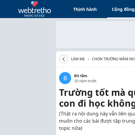
Thịnh hành
Cộng đồng
LÀM MẸ
CHỌN TRƯỜNG MẦM NO
Bít tầm
B
20 năm trước
Trường tốt mà qu
con đi học khôn
(Thật ra nội dung này vẫn liên 
muốn cho các bài được tập tru
topic nữa)