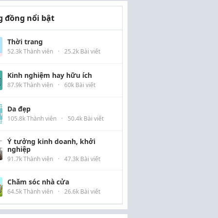
 đồng nổi bật
Thời trang
52.3k Thành viên
·
25.2k Bài viết
Kinh nghiệm hay hữu ích
87.9k Thành viên
·
60k Bài viết
Da đẹp
105.8k Thành viên
·
50.4k Bài viết
Ý tưởng kinh doanh, khởi
nghiệp
91.7k Thành viên
·
47.3k Bài viết
Chăm sóc nhà cửa
64.5k Thành viên
·
26.6k Bài viết