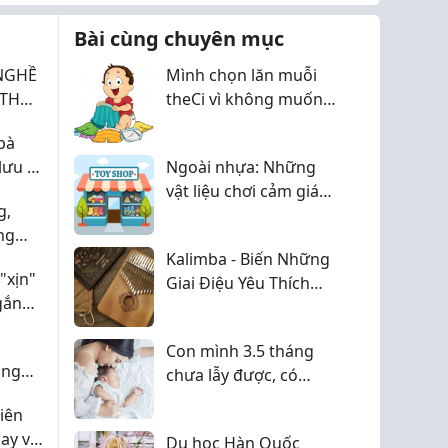
nhiêu". Ngược lại, có
Bài cùng chuyên mục
người lại lo lắng ...
NGHỀ
Mình chọn lăn muỗi
theCi vì không muốn
bôi linh tinh lên da con
bà
lưu ý
Ngoài nhựa: Những
vật liệu chơi cảm giác
g,
tốt nhất cho bé yêu
ng
của bạn
Kalimba - Biến Những
"xịn"
Giai Điệu Yêu Thích
gắn
Thành Kỷ Niệm
Con mình 3.5 tháng
ùng
chưa lẫy được, có
?
mom nào giống vậy
iên
không
ay vì
Du học Hàn Quốc