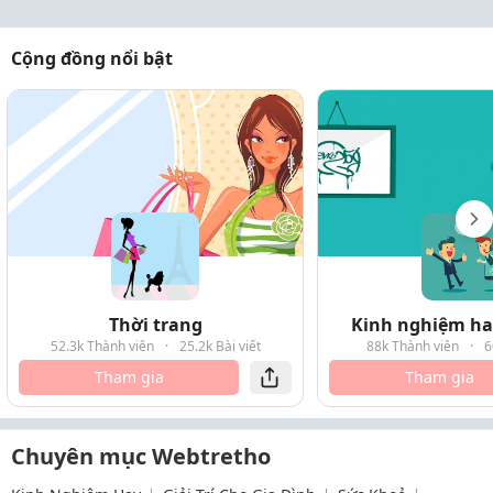
Cộng đồng nổi bật
Thời trang
Kinh nghiệm hay
52.3k Thành viên
·
25.2k Bài viết
88k Thành viên
·
6
Tham gia
Tham gia
Chuyên mục Webtretho