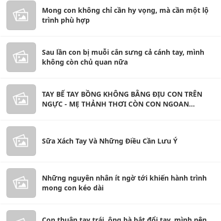
Mong con không chỉ cần hy vọng, mà cần một lộ
trình phù hợp
Sau lần con bị muỗi cắn sưng cả cánh tay, mình
không còn chủ quan nữa
TAY BẾ TAY BỒNG KHÔNG BẰNG ĐỊU CON TRÊN
NGỰC - MẸ THẢNH THƠI CÒN CON NGOAN
NGOÃN
Sữa Xách Tay Và Những Điều Cần Lưu Ý
Những nguyên nhân ít ngờ tới khiến hành trình
mong con kéo dài
Con thuận tay trái, ông bà bắt đổi tay, mình nên