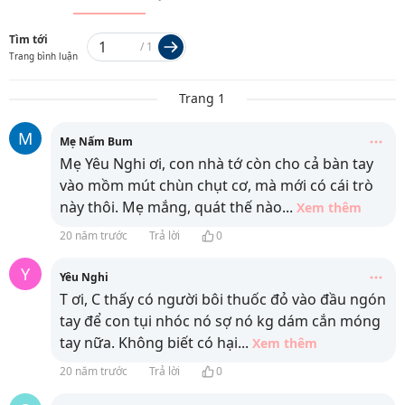
Tìm tới
/
1
Trang bình luận
Trang 1
M
Mẹ Nấm Bum
Mẹ Yêu Nghi ơi, con nhà tớ còn cho cả bàn tay
vào mồm mút chùn chụt cơ, mà mới có cái trò
này thôi. Mẹ mắng, quát thế nào
...
Xem thêm
20 năm trước
Trả lời
0
Y
Yêu Nghi
T ơi, C thấy có người bôi thuốc đỏ vào đầu ngón
tay để con tụi nhóc nó sợ nó kg dám cắn móng
tay nữa. Không biết có hại
...
Xem thêm
20 năm trước
Trả lời
0