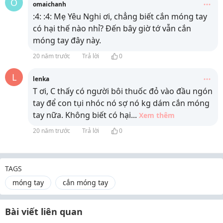
O
omaichanh
:4: :4: Mẹ Yêu Nghi ơi, chẳng biết cắn móng tay
có hại thế nào nhỉ? Đến bây giờ tớ vẫn cắn
móng tay đây này.
20 năm trước
Trả lời
0
L
lenka
T ơi, C thấy có người bôi thuốc đỏ vào đầu ngón
tay để con tụi nhóc nó sợ nó kg dám cắn móng
tay nữa. Không biết có hại
...
Xem thêm
20 năm trước
Trả lời
0
TAGS
móng tay
cắn móng tay
Bài viết liên quan