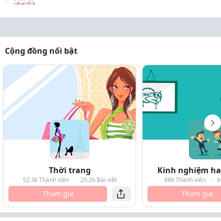
Cộng đồng nổi bật
Thời trang
Kinh nghiệm hay
52.3k Thành viên
·
25.2k Bài viết
88k Thành viên
·
6
Tham gia
Tham gia