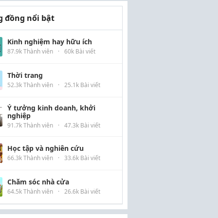
 đồng nổi bật
Kinh nghiệm hay hữu ích
87.9k Thành viên
·
60k Bài viết
Thời trang
52.3k Thành viên
·
25.1k Bài viết
Ý tưởng kinh doanh, khởi
nghiệp
91.7k Thành viên
·
47.3k Bài viết
Học tập và nghiên cứu
66.3k Thành viên
·
33.6k Bài viết
Chăm sóc nhà cửa
64.5k Thành viên
·
26.6k Bài viết