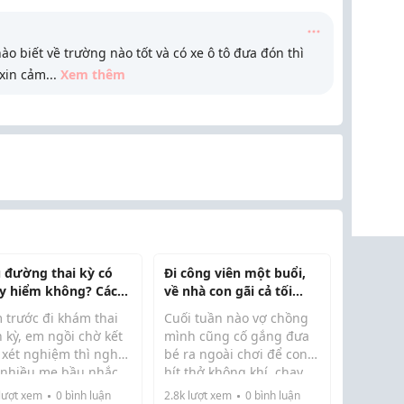
o biết về trường nào tốt và có xe ô tô đưa đón thì
 xin cảm
...
Xem thêm
u đường thai kỳ có
Đi công viên một buổi,
y hiểm không? Các
về nhà con gãi cả tối...
đã từng gặp chia sẻ
 trước đi khám thai
Cuối tuần nào vợ chồng
p em với
 kỳ, em ngồi chờ kết
mình cũng cố gắng đưa
 xét nghiệm thì nghe
bé ra ngoài chơi để con
 nhiều mẹ bầu nhắc
hít thở không khí, chạy
tiểu đường thai kỳ.
nhảy nhiều hơn. Hôm
lượt xem
0
bình luận
2.8k
lượt xem
0
bình luận