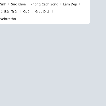
 Đình
Sức Khoẻ
Phong Cách Sống
Làm Đẹp
ội Bàn Tròn
Cưới
Giao Dịch
Webtretho