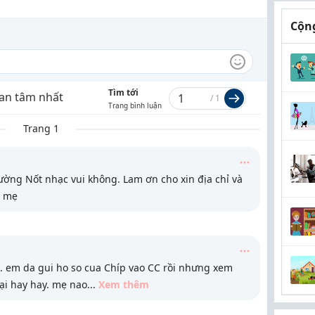
Cộng
Tìm tới
an tâm nhất
/
1
Trang bình luận
Trang 1
ường Nốt nhạc vui không. Lam ơn cho xin địa chỉ và
c mẹ
 em da gui ho so cua Chíp vao CC rồi nhưng xem
lại hay hay. mẹ nao
...
Xem thêm