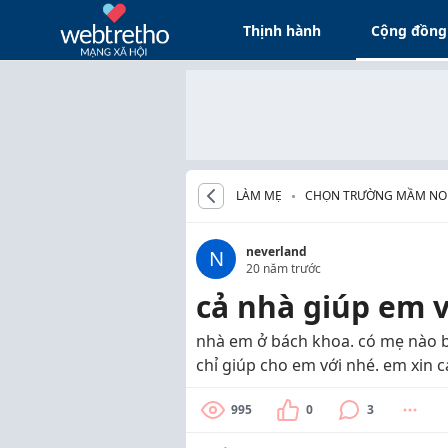
Thịnh hành
Cộng đồng
LÀM MẸ
CHỌN TRƯỜNG MẦM NO
neverland
N
20 năm trước
cả nhà giúp em v
nhà em ở bách khoa. có mẹ nào bi
chỉ giúp cho em với nhé. em xin 
995
0
3