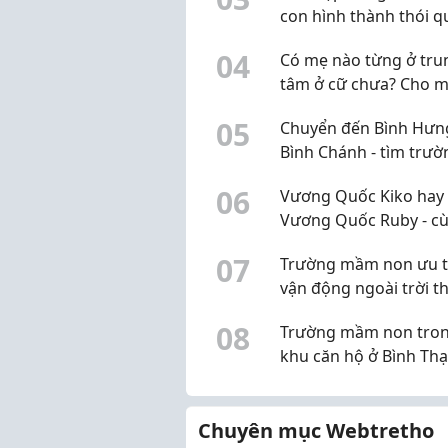
con hình thành thói q
uống nước độc lập ng
0
4
Có mẹ nào từng ở tru
nhỏ
tâm ở cữ chưa? Cho m
xin review thực tế
0
5
Chuyển đến Bình Hưn
Bình Chánh - tìm trườ
mầm non sao đây?
0
6
Vương Quốc Kiko hay
Vương Quốc Ruby - c
khu Bình An, chọn sao
0
7
Trường mầm non ưu t
vận động ngoài trời th
học chữ sớm ở Q2
0
8
Trường mầm non tro
khu căn hộ ở Bình Th
ổn không?
Chuyên mục Webtretho