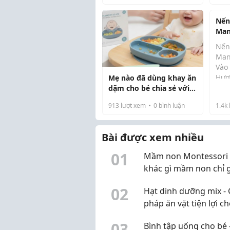
từ ngày có con thì tiêu
Thú
chí lại đổi hẳn. Em chỉ
ngh
Nến
mong có khu vui chơi, hồ
tiể
Man
bơi nông h...
cần 
Vào
Nến
Man
Vào
Hươ
Mẹ nào đã dùng khay ăn
đến
dặm cho bé chia sẻ với
nắn
em với!
913
lượt xem
0
bình luận
1.4k
giá
chu
Chí
Bài được xem nhiều
hươ
0
1
Mầm non Montessori 
khác gì mầm non chỉ 
mác Montessori?
0
2
Hạt dinh dưỡng mix - 
pháp ăn vặt tiện lợi c
cuộc sống hiện đại
0
3
Bình tập uống cho bé 