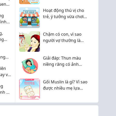
uen
ay từ
Hoạt động thú vị cho
ng
trẻ, ý tưởng vừa chơi
ình
vừa học giúp con phát
triển mỗi ngày
g,
Chậm có con, vì sao
ng
người vợ thường là
người bị hỏi đầu tiên?
ùng
Giải đáp: Thun màu
?
niềng răng có ảnh
iên
hưởng đến sức khỏe
ay vì
mẹ bầu sau sinh
Gối Muslin là gì? Vì sao
không?
ng
được nhiều mẹ lựa
ạnh có
chọn cho bé?