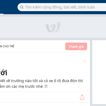
Tham gia
N CHO TRẺ
ới
ết về trường nào tốt và có xe ô tô đưa đón thì
cảm ơn các mẹ trước nhé :7: