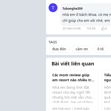
T
Tubonghe359
nhà em ở bách khoa. có mẹ nà
chỉ giúp cho em với nhé. em
20 năm trước
Trả lời
0
TAGS
đưa đón
cảm ơn
ô tô
Bài viết liên quan
Các mom review giúp
Tiể
em resort nào nhiều trò
ngu
chơi cho trẻ nhỏ với ạ
mẹ 
Nhà em đang tính đặt
Hôm
giú
resort cho dịp nghỉ Tết
định
nhưng tìm mãi vẫn chưa
quả
chốt được. Hai vợ chồng
khá
thì chỉ cần chỗ đẹp, còn
đến 
406
lượt xem
0
bình luận
3.5k