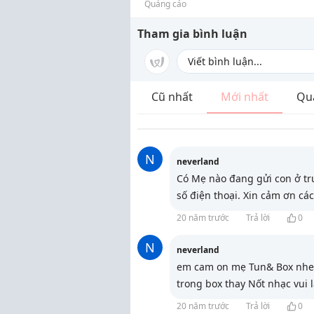
Quảng cáo
Tham gia bình luận
Cũ nhất
Mới nhất
Qu
N
neverland
Có Mẹ nào đang gửi con ở tr
số điện thoại. Xin cảm ơn cá
20 năm trước
Trả lời
0
N
neverland
em cam on mẹ Tun& Box nhe.
trong box thay Nốt nhạc vui 
20 năm trước
Trả lời
0