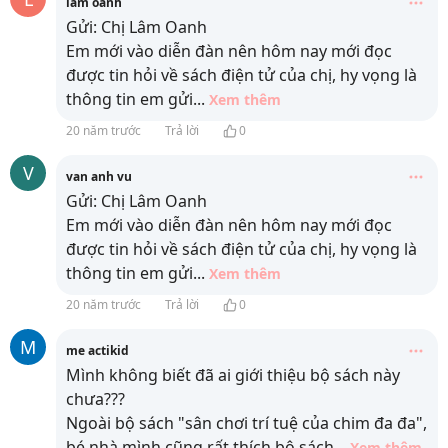
lâm oanh
Gửi: Chị Lâm Oanh
Em mới vào diễn đàn nên hôm nay mới đọc
được tin hỏi về sách điện tử của chị, hy vọng là
thông tin em gửi
...
Xem thêm
20 năm trước
Trả lời
0
V
van anh vu
Gửi: Chị Lâm Oanh
Em mới vào diễn đàn nên hôm nay mới đọc
được tin hỏi về sách điện tử của chị, hy vọng là
thông tin em gửi
...
Xem thêm
20 năm trước
Trả lời
0
M
me actikid
Mình không biết đã ai giới thiệu bộ sách này
chưa???
Ngoài bộ sách "sân chơi trí tuệ của chim đa đa",
bé nhà mình cũng rất thích bộ sách
...
Xem thêm