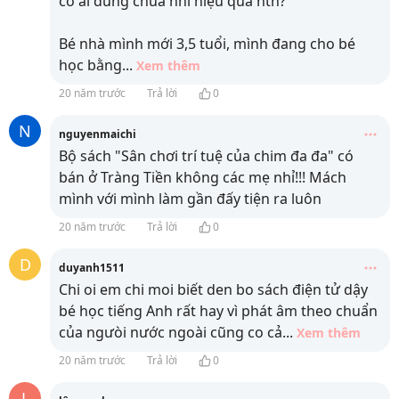
có ai dùng chuă nhỉ hiẹu quả ntn?
Bé nhà mình mới 3,5 tuổi, mình đang cho bé
học bằng
...
Xem thêm
20 năm trước
Trả lời
0
N
nguyenmaichi
Bộ sách "Sân chơi trí tuệ của chim đa đa" có
bán ở Tràng Tiền không các mẹ nhỉ!!! Mách
mình với mình làm gần đấy tiện ra luôn
20 năm trước
Trả lời
0
D
duyanh1511
Chi oi em chi moi biết den bo sách điện tử dậy
bé học tiếng Anh rất hay vì phát âm theo chuẩn
của ngưòi nước ngoài cũng co cả
...
Xem thêm
20 năm trước
Trả lời
0
L