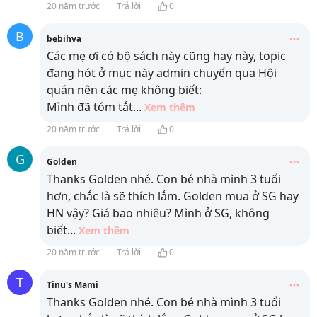
20 năm trước
Trả lời
0
B
bebihva
Các mẹ ơi có bộ sách này cũng hay này, topic
đang hót ở mục này admin chuyển qua Hội
quán nên các mẹ không biết:
Mình đã tóm tắt
...
Xem thêm
20 năm trước
Trả lời
0
G
Golden
Thanks Golden nhé. Con bé nhà mình 3 tuổi
hơn, chắc là sẽ thích lắm. Golden mua ở SG hay
HN vậy? Giá bao nhiêu? Mình ở SG, không
biết
...
Xem thêm
20 năm trước
Trả lời
0
T
Tinu's Mami
Thanks Golden nhé. Con bé nhà mình 3 tuổi