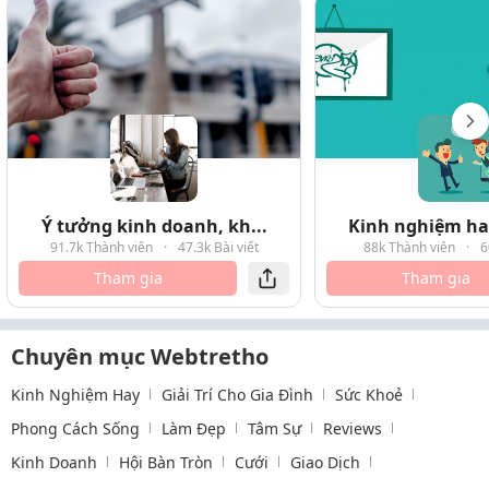
Ý tưởng kinh doanh, kh...
Kinh nghiệm hay
91.7k Thành viên
·
47.3k Bài viết
88k Thành viên
·
6
Tham gia
Tham gia
Chuyên mục Webtretho
Kinh Nghiệm Hay
Giải Trí Cho Gia Đình
Sức Khoẻ
Phong Cách Sống
Làm Đẹp
Tâm Sự
Reviews
Kinh Doanh
Hội Bàn Tròn
Cưới
Giao Dịch