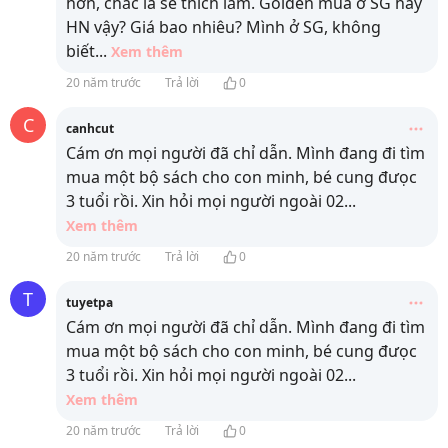
hơn, chắc là sẽ thích lắm. Golden mua ở SG hay
HN vậy? Giá bao nhiêu? Mình ở SG, không
biết
...
Xem thêm
20 năm trước
Trả lời
0
C
canhcut
Cám ơn mọi người đã chỉ dẫn. Mình đang đi tìm
mua một bộ sách cho con minh, bé cung đưọc
3 tuổi rồi. Xin hỏi mọi người ngoài 02
...
Xem thêm
20 năm trước
Trả lời
0
T
tuyetpa
Cám ơn mọi người đã chỉ dẫn. Mình đang đi tìm
mua một bộ sách cho con minh, bé cung đưọc
3 tuổi rồi. Xin hỏi mọi người ngoài 02
...
Xem thêm
20 năm trước
Trả lời
0