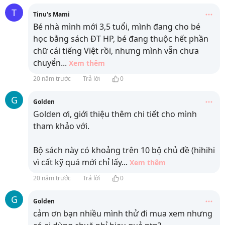
T
Tinu's Mami
Bé nhà mình mới 3,5 tuổi, mình đang cho bé
học bằng sách ĐT HP, bé đang thuộc hết phần
chữ cái tiếng Việt rồi, nhưng mình vẫn chưa
chuyển
...
Xem thêm
20 năm trước
Trả lời
0
G
Golden
Golden ơi, giới thiệu thêm chi tiết cho mình
tham khảo với.
Bộ sách này có khoảng trên 10 bộ chủ đề (hihihi
vì cất kỹ quá mới chỉ lấy
...
Xem thêm
20 năm trước
Trả lời
0
G
Golden
cảm ơn bạn nhiều mình thử đi mua xem nhưng