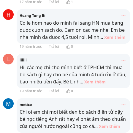
17 năm trước
Trả lời
1
H
Hoang Tung Bi
Co le hom nao do minh fai sang HN mua bang
duoc cuon sach do. Cam on cac me nhe. Em be
nha minh da duoc 4,5 tuoi roi. Minh
...
Xem thêm
19 năm trước
Trả lời
0
L
lilili
Hi! các mẹ chỉ cho mình biết ở TPHCM thì mua
bộ sách gì hay cho bé của mình 4 tuổi rồi ở đâu,
bao nhiêu tiền đấy. Bé Linh
...
Xem thêm
19 năm trước
Trả lời
0
M
metico
Chi oi em chi moi biết den bo sách điện tử dậy
bé học tiếng Anh rất hay vì phát âm theo chuẩn
của ngưòi nước ngoài cũng co cả
...
Xem thêm