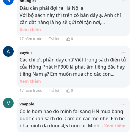
nhung ex
Đâu cần phải đợi ra Hà Nội ạ
Với bộ sách này thì trên
có bán đấy ạ. Anh chỉ
cần đặt hàng là họ sẽ gửi tới tận nơi,
...
Xem thêm
17 năm trước
Trả lời
0
A
âuyếm
Các chị ơi, phần dạy chữ Việt trong sách điện tử
của Hồng Phát HP900 là phát âm tiếng Bắc hay
tiếng Nam ạ? Em muốn mua cho các con
...
Xem thêm
17 năm trước
Trả lời
0
V
vnapple
Co le hom nao do minh fai sang HN mua bang
duoc cuon sach do. Cam on cac me nhe. Em be
nha minh da duoc 4,5 tuoi roi. Minh
...
Xem thêm