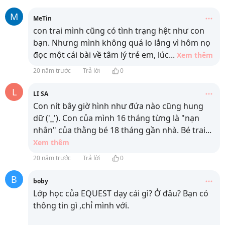
M
MeTin
con trai mình cũng có tình trạng hệt như con
bạn. Nhưng mình không quá lo lắng vì hôm nọ
đọc một cái bài về tâm lý trẻ em, lúc
...
Xem thêm
20 năm trước
Trả lời
0
L
LI SA
Con nít bây giờ hình như đứa nào cũng hung
dữ ('_'). Con của mình 16 tháng từng là "nạn
nhân" của thằng bé 18 tháng gần nhà. Bé trai
...
Xem thêm
20 năm trước
Trả lời
0
B
boby
Lớp học của EQUEST dạy cái gì? Ở đâu? Bạn có
thông tin gì ,chỉ mình với.