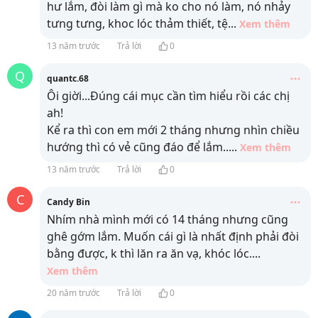
hư lắm, đòi làm gì mà ko cho nó làm, nó nhảy
tưng tưng, khoc lóc thảm thiết, tệ
...
Xem thêm
13 năm trước
Trả lời
0
Q
quantc.68
Ôi giời...Đúng cái mục cần tìm hiểu rồi các chị
ah!
Kể ra thì con em mới 2 tháng nhưng nhìn chiều
hướng thì có vẻ cũng đáo để lắm..
...
Xem thêm
13 năm trước
Trả lời
0
C
Candy Bin
Nhím nhà mình mới có 14 tháng nhưng cũng
ghê gớm lắm. Muốn cái gì là nhất định phải đòi
bằng được, k thì lăn ra ăn vạ, khóc lóc.
...
Xem thêm
20 năm trước
Trả lời
0