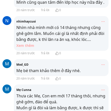
Mình cũng quan tâm đến lớp học này nữa đây .
20 năm trước
Trả lời
0
N
nhimhaycuoi
Nhím nhà mình mới có 14 tháng nhưng cũng
ghê gớm lắm. Muốn cái gì là nhất định phải đòi
bằng được, k thì lăn ra ăn vạ, khóc lóc.
...
Xem thêm
20 năm trước
Trả lời
0
M
Mod_GD
Mẹ bé tham khảo thêm ở đây nhé.
20 năm trước
Trả lời
0
M
Mẹ Cunna
Thưa các Mẹ, Con em mới 17 tháng thôi, nhưng
ghê gớm, đáo để quá.
Muốn gì là đòi và làm bằng được, k được thì sẽ