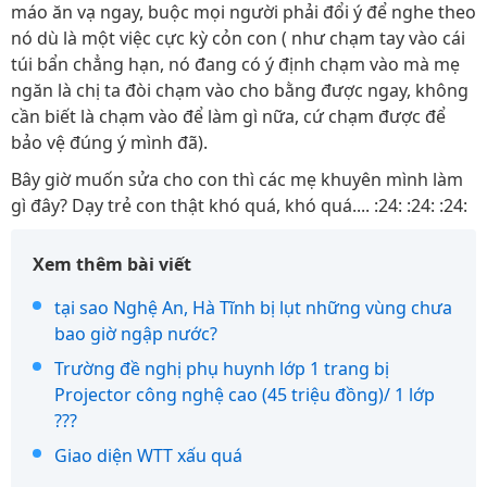
máo ăn vạ ngay, buộc mọi người phải đổi ý để nghe theo
nó dù là một việc cực kỳ cỏn con ( như chạm tay vào cái
túi bẩn chẳng hạn, nó đang có ý định chạm vào mà mẹ
ngăn là chị ta đòi chạm vào cho bằng được ngay, không
cần biết là chạm vào để làm gì nữa, cứ chạm được để
bảo vệ đúng ý mình đã).
Bây giờ muốn sửa cho con thì các mẹ khuyên mình làm
gì đây? Dạy trẻ con thật khó quá, khó quá.... :24: :24: :24:
Xem thêm bài viết
tại sao Nghệ An, Hà Tĩnh bị lụt những vùng chưa
bao giờ ngập nước?
Trường đề nghị phụ huynh lớp 1 trang bị
Projector công nghệ cao (45 triệu đồng)/ 1 lớp
???
Giao diện WTT xấu quá