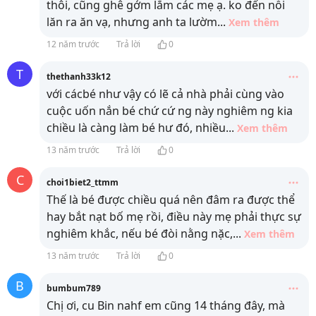
thôi, cũng ghê gớm lắm các mẹ ạ. ko đến nỗi
lăn ra ăn vạ, nhưng anh ta lườm
...
Xem thêm
12 năm trước
Trả lời
0
T
thethanh33k12
với cácbé như vậy có lẽ cả nhà phải cùng vào
cuộc uốn nắn bé chứ cứ ng này nghiêm ng kia
chiều là càng làm bé hư đó, nhiều
...
Xem thêm
13 năm trước
Trả lời
0
C
choi1biet2_ttmm
Thế là bé được chiều quá nên đâm ra được thể
hay bắt nạt bố mẹ rồi, điều này mẹ phải thực sự
nghiêm khắc, nếu bé đòi nằng nặc,
...
Xem thêm
13 năm trước
Trả lời
0
B
bumbum789
Chị ơi, cu Bin nahf em cũng 14 tháng đây, mà