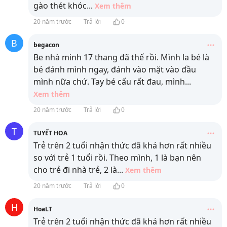
gào thét khóc
...
Xem thêm
20 năm trước
Trả lời
0
B
begacon
Be nhà minh 17 thang đã thế rồi. Mình la bé là
bé đánh mình ngay, đánh vào mặt vào đầu
mình nữa chứ. Tay bé cấu rất đau, mình
...
Xem thêm
20 năm trước
Trả lời
0
T
TUYẾT HOA
Trẻ trên 2 tuổi nhận thức đã khá hơn rất nhiều
so với trẻ 1 tuổi rồi. Theo mình, 1 là bạn nên
cho trẻ đi nhà trẻ, 2 là
...
Xem thêm
20 năm trước
Trả lời
0
H
HoaLT
Trẻ trên 2 tuổi nhận thức đã khá hơn rất nhiều