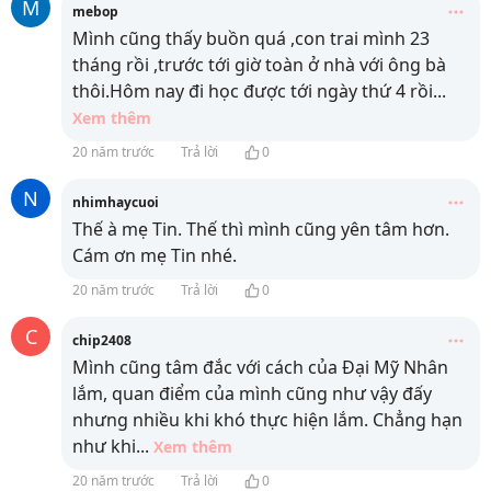
M
mebop
Mình cũng thấy buồn quá ,con trai mình 23
tháng rồi ,trước tới giờ toàn ở nhà với ông bà
thôi.Hôm nay đi học được tới ngày thứ 4 rồi
...
Xem thêm
20 năm trước
Trả lời
0
N
nhimhaycuoi
Thế à mẹ Tin. Thế thì mình cũng yên tâm hơn.
Cám ơn mẹ Tin nhé.
20 năm trước
Trả lời
0
C
chip2408
Mình cũng tâm đắc với cách của Đại Mỹ Nhân
lắm, quan điểm của mình cũng như vậy đấy
nhưng nhiều khi khó thực hiện lắm. Chẳng hạn
như khi
...
Xem thêm
20 năm trước
Trả lời
0