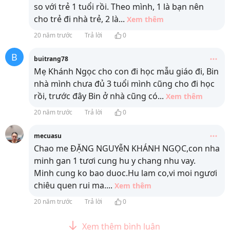
so với trẻ 1 tuổi rồi. Theo mình, 1 là bạn nên
cho trẻ đi nhà trẻ, 2 là
...
Xem thêm
20 năm trước
Trả lời
0
B
buitrang78
Mẹ Khánh Ngọc cho con đi học mẫu giáo đi, Bin
nhà mình chưa đủ 3 tuổi mình cũng cho đi học
rồi, trước đây Bin ở nhà cũng có
...
Xem thêm
20 năm trước
Trả lời
0
mecuasu
Chao me ĐẶNG NGUYễN KHÁNH NGỌC,con nha
minh gan 1 tươi cung hu y chang nhu vay.
Minh cung ko bao duoc.Hu lam co,vi moi ngươi
chiêu quen rui ma.
...
Xem thêm
20 năm trước
Trả lời
0
Xem thêm bình luận