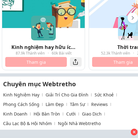
Kinh nghiệm hay hữu íc...
Thời tr
87.9k Thành viên
·
60k Bài viết
52.3k Thành viên
·
Tham gia
Tham gia
Chuyên mục Webtretho
Kinh Nghiệm Hay
Giải Trí Cho Gia Đình
Sức Khoẻ
Phong Cách Sống
Làm Đẹp
Tâm Sự
Reviews
Kinh Doanh
Hội Bàn Tròn
Cưới
Giao Dịch
Câu Lạc Bộ & Hội Nhóm
Ngôi Nhà Webtretho