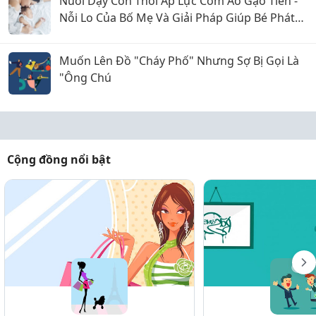
Nuôi Dạy Con Thời Áp Lực Cơm Áo Gạo Tiền -
Nỗi Lo Của Bố Mẹ Và Giải Pháp Giúp Bé Phát
Triển Toàn Diện
Muốn Lên Đồ "Cháy Phố" Nhưng Sợ Bị Gọi Là
"Ông Chú
Cộng đồng nổi bật