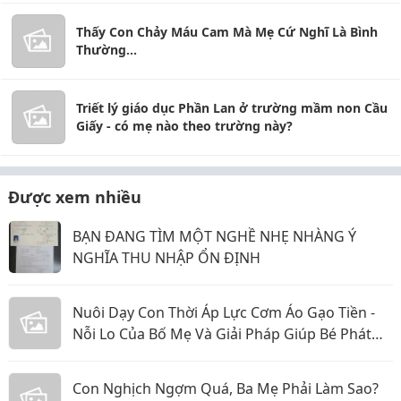
Thấy Con Chảy Máu Cam Mà Mẹ Cứ Nghĩ Là Bình
Thường...
Triết lý giáo dục Phần Lan ở trường mầm non Cầu
Giấy - có mẹ nào theo trường này?
Được xem nhiều
BẠN ĐANG TÌM MỘT NGHỀ NHẸ NHÀNG Ý
NGHĨA THU NHẬP ỔN ĐỊNH
Nuôi Dạy Con Thời Áp Lực Cơm Áo Gạo Tiền -
Nỗi Lo Của Bố Mẹ Và Giải Pháp Giúp Bé Phát
Triển Toàn Diện
Con Nghịch Ngợm Quá, Ba Mẹ Phải Làm Sao?