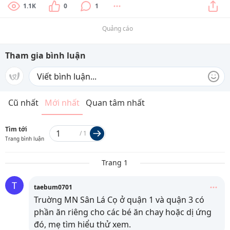
1.1K
0
1
Quảng cáo
Tham gia bình luận
Cũ nhất
Mới nhất
Quan tâm nhất
Tìm tới
/
1
Trang bình luận
Trang 1
T
taebum0701
Truờng MN Sân Lá Cọ ở quận 1 và quận 3 có
phần ăn riêng cho các bé ăn chay hoặc dị ứng
đó, mẹ tìm hiểu thử xem.