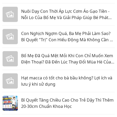
Nuôi Dạy Con Thời Áp Lực Cơm Áo Gạo Tiền -
Nỗi Lo Của Bố Mẹ Và Giải Pháp Giúp Bé Phát
Triển Toàn Diện
Con Nghịch Ngợm Quá, Ba Mẹ Phải Làm Sao?
Bí Quyết "Trị" Con Hiếu Động Mà Không Cần La
Hét
Bố Mẹ Đã Quá Mệt Mỏi Khi Con Chỉ Muốn Xem
Điện Thoại? Đã Đến Lúc Thay Đổi Mùa Hè Của
Bé
Hạt macca có tốt cho bà bầu không? Lợi ích và
lưu ý khi sử dụng
Bí Quyết Tăng Chiều Cao Cho Trẻ Dậy Thì Thêm
20-30cm Chuẩn Khoa Học