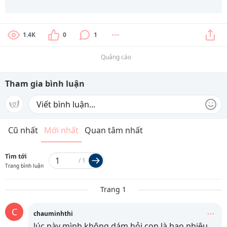
1.4K
0
1
Quảng cáo
Tham gia bình luận
Cũ nhất
Mới nhất
Quan tâm nhất
Tìm tới
/
1
Trang bình luận
Trang 1
C
chauminhthi
lúc này mình không dám hỏi con là bao nhiêu