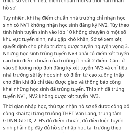
thiếu so với chỉ tiêu, điểm chuẩn mới và thời hạn nhận
hồ sơ.
Tuy nhiên, khi hạ điểm chuẩn nhà trường chỉ nhận học
sinh có NV1 không nhận học sinh đăng ký NV2. Tùy theo
tình hình tuyển sinh vào lớp 10 không chuyên ở một số
khu vực tuyển sinh, nếu gặp khó khăn, Sở sẽ xem xét,
quyết định cho phép trường được tuyển nguyện vọng 3.
Những học sinh trúng tuyển NV3 phải có điểm xét tuyển
cao hơn điểm chuẩn của trường ít nhất 2 điểm. Căn cứ
vào số lượng nộp đơn đăng ký xét tuyển NV3 và chỉ tiêu,
nhà trường sẽ lấy học sinh có điểm từ cao xuống thấp
cho đến khi đủ chỉ tiêu được giao và thông báo công
khai những học sinh đã trúng tuyển. Thí sinh đã trúng
tuyển NV1, NV2 không được xét tuyển NV3.
Thời gian nhập học, thủ tục nhận hồ sơ sẽ được công bố
công khai tại từng trường THPT Văn Lang, trung tâm
GDNN-GDTX; 2. HS đủ điểm chuẩn, đủ điều kiện tuyển
sinh phải nộp đầy đủ hồ sơ nhập học tại trường theo