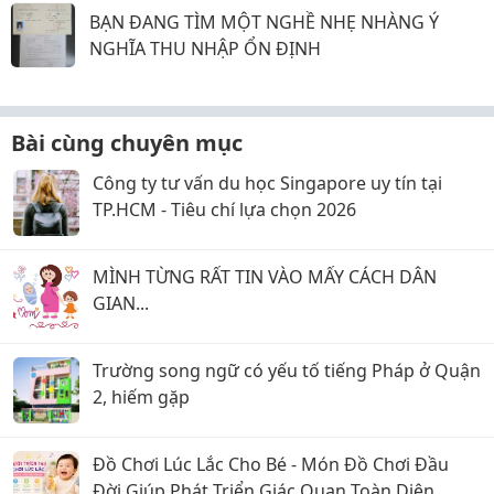
BẠN ĐANG TÌM MỘT NGHỀ NHẸ NHÀNG Ý
NGHĨA THU NHẬP ỔN ĐỊNH
Bài cùng chuyên mục
Công ty tư vấn du học Singapore uy tín tại
TP.HCM - Tiêu chí lựa chọn 2026
MÌNH TỪNG RẤT TIN VÀO MẤY CÁCH DÂN
GIAN...
Trường song ngữ có yếu tố tiếng Pháp ở Quận
2, hiếm gặp
Đồ Chơi Lúc Lắc Cho Bé - Món Đồ Chơi Đầu
Đời Giúp Phát Triển Giác Quan Toàn Diện