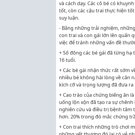
và cách dạy. Các cô bé có khuyn
tốt, còn các cậu trai thực hiện t
suy luận.
- Bằng những trải nghiệm, những
con trai và con gái lớn lên quấn
việc để tránh những vấn đề thườn
+ Số đông các bé gái đã từng hạ 
16 tuổi.
+ Các bé gái nhận thức rất sớm về
nhiều bé không hài lòng về cân 
kích cỡ và trọng lượng đã đưa ra
+ Cao trào của chứng biếng ăn là 
uống lộn xộn đã tạo ra sự chênh lệ
nghiên cứu và điều trị bệnh tâm 
hơn. 20% trong đó mắc chứng tr
+ Con trai thích những trò chơi 
những vết thương đó lại có vẻ nh