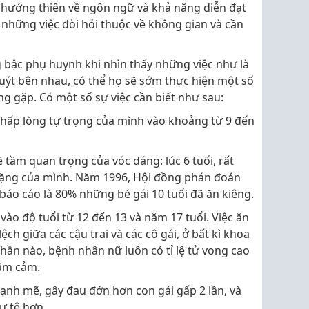
h hướng thiên về ngôn ngữ và khả năng diễn đạt
ốt những việc đòi hỏi thuộc về không gian và cần
 bậc phụ huynh khi nhìn thấy những việc như là
 quýt bên nhau, có thể họ sẽ sớm thực hiện một số
g gặp. Có một số sự việc cần biết như sau:
thấp lòng tự trọng của mình vào khoảng từ 9 đến
 tầm quan trọng của vóc dáng: lúc 6 tuổi, rất
nặng của mình. Năm 1996, Hội đồng phán đoán
 báo cáo là 80% những bé gái 10 tuổi đã ăn kiêng.
vào độ tuổi từ 12 đến 13 và năm 17 tuổi. Việc ăn
ch giữa các cậu trai và các cô gái, ở bất kì khoa
thần nào, bệnh nhân nữ luôn có tỉ lệ tử vong cao
ầm cảm.
mạnh mẽ, gây đau đớn hơn con gái gấp 2 lần, và
ư tệ hơn.