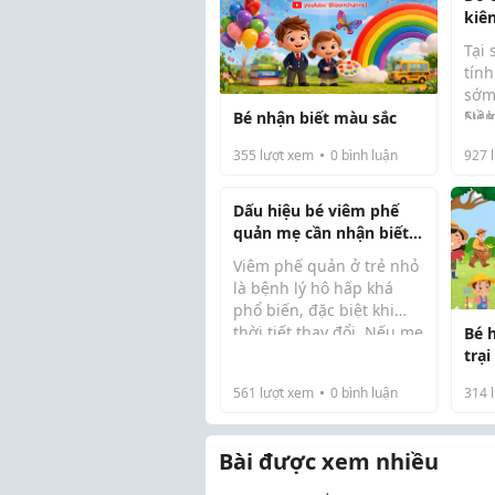
kiê
Tại 
tính
sớm 
Nền
Sự 
Bé nhận biết màu sắc
tru
dài 
355
lượt xem
0
bình luận
927
l
(att
quyế
Dấu hiệu bé viêm phế
quản mẹ cần nhận biết
sớm
Viêm phế quản ở trẻ nhỏ
là bệnh lý hô hấp khá
phổ biến, đặc biệt khi
thời tiết thay đổi. Nếu mẹ
Bé 
không nhận biết sớm các
trại
dấu hiệu, bé có thể trở
561
lượt xem
0
bình luận
314
l
nặng và ảnh hưởng đến
sức khỏe lâu dài. Mình có
đọc được...
Bài được xem nhiều