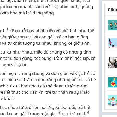
thái độ, quan niệm, bắt chước người khác, cách
ười xung quanh, sách vở, tivi, phim ảnh, quảng
Cộng
n văn hóa mà trẻ đang sống.
 trẻ sẽ cư xử hay phát triển về giới tính như thế
ệt giữa con trai và con gái, trẻ cơ bản giống
ử và tư chất tương tự nhau, không kể giới tính.
 cư xử như nhau, mặc dù chúng có những tính
 tâm, gọn gàng, tốt bụng, trầm tính, độc lập, có
 nghi và tự tin.
uan niệm chung chung và đơn giản về việc trẻ có
được hiểu sai trầm trọng rằng những bé trai và bé
cách cư xử khác nhau có thể đoán trước được.
 kết thúc cho đến khi trẻ tự nhận ra sự khác
rẻ khác.
khác nhau từ tuổi lên hai. Ngoài ba tuổi, trẻ bắt
nào là con gái. Trong một giai đoạn, trẻ có thể