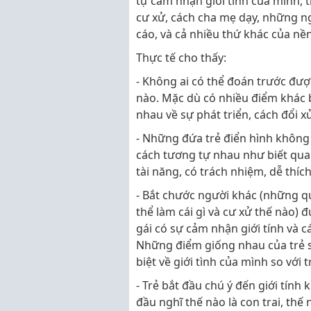
tự cảm nhận giới tính của mình, 
cư xử, cách cha mẹ dạy, những ng
cáo, và cả nhiều thứ khác của nề
Thực tế cho thấy:
- Không ai có thể đoán trước được
nào. Mặc dù có nhiều điểm khác bi
nhau về sự phát triển, cách đổi x
- Những đứa trẻ điển hình không
cách tương tự nhau như biết quan
tài năng, có trách nhiệm, dễ thích
- Bắt chước người khác (những q
thể làm cái gì và cư xử thế nào) 
gái có sự cảm nhận giới tính và 
Những điểm giống nhau của trẻ sẽ
biệt về giới tình của mình so với t
- Trẻ bắt đầu chú ý đến giới tính 
đầu nghĩ thế nào là con trai, thế 