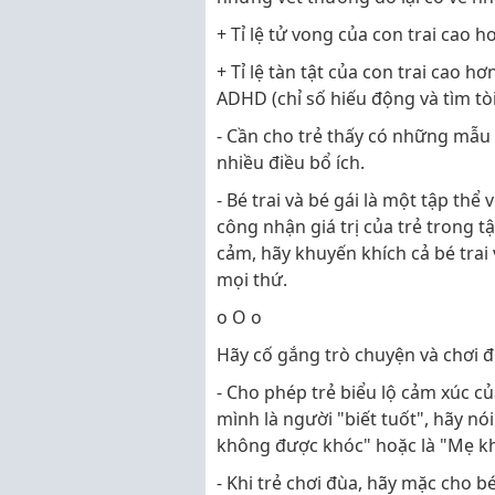
+ Tỉ lệ tử vong của con trai cao hơ
+ Tỉ lệ tàn tật của con trai cao hơ
ADHD (chỉ số hiếu động và tìm tò
- Cần cho trẻ thấy có những mẫu n
nhiều điều bổ ích.
- Bé trai và bé gái là một tập thể
công nhận giá trị của trẻ trong t
cảm, hãy khuyến khích cả bé trai 
mọi thứ.
o O o
Hãy cố gắng trò chuyện và chơi đ
- Cho phép trẻ biểu lộ cảm xúc củ
mình là người "biết tuốt", hãy nói
không được khóc" hoặc là "Mẹ khô
- Khi trẻ chơi đùa, hãy mặc cho 