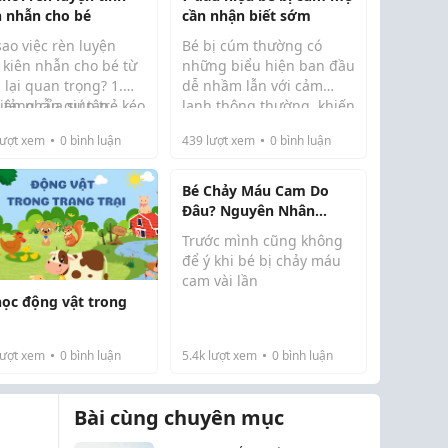
n nhẫn cho bé
cần nhận biết sớm
sao việc rèn luyện
Bé bị cúm thường có
 kiên nhẫn cho bé từ
những biểu hiện ban đầu
lại quan trọng? 1.
dễ nhầm lẫn với cảm
 tảng của sự tập
kiên nhẫn giúp trẻ kéo
lạnh thông thường, khiến
ng sâu (Deep Work)
thời gian chú ý
nhiều mẹ chủ quan. Nếu
ượt xem
0
bình luận
439
lượt xem
0
bình luận
ention span), yếu tố
không nhận biết sớm và
t định đến k...
chăm sóc đúng cách, tình
trạng có thể trở nên
Bé Chảy Máu Cam Do
nặng hơn và ảnh hưở...
Đâu? Nguyên Nhân
Không Phải Ai Cũng Biết
Trước mình cũng không
để ý khi bé bị chảy máu
cam vài lần
học động vật trong
Nhưng tìm hiểu mới biết
có thể do thiếu chất, nếu
bổ sung đúng thì cải
ượt xem
0
bình luận
5.4k
lượt xem
0
bình luận
thiện được.
Mẹ nào đang gặp tình
trạng này có thể tham
Bài cùng chuyên mục
khảo bài này: htt...