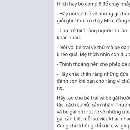
thích hay bộ complê để chạy nhảy
- Hãy nói với trẻ về những gì chún
giỏi ghê! Con có thấy Mike đằng 
- Cho trẻ biết rằng người lớn là
khác nhau.
- Nói với bé trai về thứ mà bé đ
khéo quá. Mẹ thích nhìn con dịu 
- Thỉnh thoảng nên cho phép bé g
- Hãy chắc chắn rằng những đứa t
đánh con khi bạn cho rằng vì chúng
nọ.
Hãy tạo cho bé trai và bé gái hư
tắc, cách cư xử, cảm nhận. Thườn
và bé gái bớt rụt rè về những ướ
gái cần biết mỗi sự việc khác nh
đúng chứ không chỉ trích, và giúp