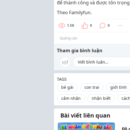
để thành công và được tôn trọng
Theo Familyfun.
1.5K
0
0
Quảng cáo
Tham gia bình luận
TAGS
bé gái
con trai
giới tính
cảm nhận
nhận biết
cách
Bài viết liên quan
Đồ 