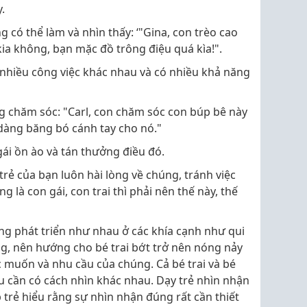
.
g có thể làm và nhìn thấy: ‘"Gina, con trèo cao
kia không, bạn mặc đồ trông điệu quá kìa!".
m nhiều công việc khác nhau và có nhiều khả năng
ang chăm sóc: "Carl, con chăm sóc con búp bê này
dàng băng bó cánh tay cho nó."
ái ồn ào và tán thưởng điều đó.
rẻ của bạn luôn hài lòng về chúng, tránh việc
 là con gái, con trai thì phải nên thế này, thế
ớng phát triển như nhau ở các khía cạnh như qui
g, nên hướng cho bé trai bớt trở nên nóng nảy
c muốn và nhu cầu của chúng. Cả bé trai và bé
au cần có cách nhìn khác nhau. Dạy trẻ nhìn nhận
 trẻ hiểu rằng sự nhìn nhận đúng rất cần thiết