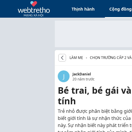
Thịnh hành
Cộng đồng
LÀM MẸ
CHỌN TRƯỜNG CẤP 2 VÀ
JackDaniel
J
20 năm trước
Bé trai, bé gái v
tính
Trẻ nhỏ được phân biệt bằng giới
biết giới tính là sự nhận thức của
này. Sự nhận biết này phát triển