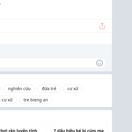
.
nghiên cứu
đứa trẻ
cư xử
 cư xử
tre bieng an
chơi rèn luyện tính
7 dấu hiệu bé bị cúm mẹ