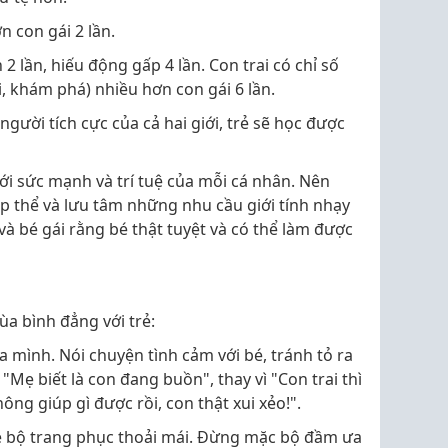
n con gái 2 lần.
n 2 lần, hiếu động gấp 4 lần. Con trai có chỉ số
i, khám phá) nhiều hơn con gái 6 lần.
gười tích cực của cả hai giới, trẻ sẽ học được
 với sức mạnh và trí tuệ của mỗi cá nhân. Nên
ập thể và lưu tâm những nhu cầu giới tính nhạy
và bé gái rằng bé thật tuyệt và có thể làm được
ùa bình đẳng với trẻ:
a mình. Nói chuyện tình cảm với bé, tránh tỏ ra
 "Mẹ biết là con đang buồn", thay vì "Con trai thì
ng giúp gì được rồi, con thật xui xẻo!".
bé bộ trang phục thoải mái. Đừng mặc bộ đầm ưa