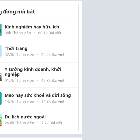
 đồng nổi bật
Kinh nghiệm hay hữu ích
88k Thành viên
·
60.1k Bài viết
Thời trang
52.3k Thành viên
·
25.2k Bài viết
Ý tưởng kinh doanh, khởi
nghiệp
91.7k Thành viên
·
47.3k Bài viết
Mẹo hay sức khoẻ và đời sống
14.7k Thành viên
·
14.3k Bài viết
Du lịch nước ngoài
26.8k Thành viên
·
7.7k Bài viết