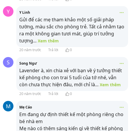
Y
Y Linh
Gửi để các mẹ tham khảo một số giải pháp
tường, màu sắc cho phòng trẻ. Tất cả nhằm tạo
ra một không gian tươi mát, giúp trí tưởng
tượng
...
Xem thêm
20 năm trước
Trả lời
0
S
Song Ngư
Lavender à, xin chia xẻ với bạn về ý tưởng thiết
kế phòng cho con trai 5 tuổi của tớ nhé, vẫn
còn chưa thực hiện đâu, mới chỉ là
...
Xem thêm
20 năm trước
Trả lời
0
M
Mẹ Cáo
Em đang dự định thiết kế một phòng riêng cho
bé nhà em
Mẹ nào có thêm sáng kiến gì về thiết kế phòng