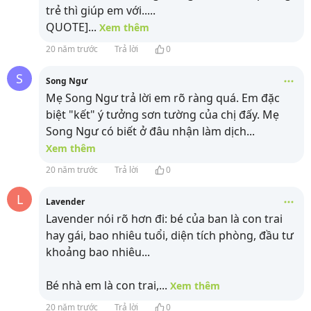
trẻ thì giúp em với.....
QUOTE]
...
Xem thêm
20 năm trước
Trả lời
0
S
Song Ngư
Mẹ Song Ngư trả lời em rõ ràng quá. Em đặc
biệt "kết" ý tưởng sơn tường của chị đấy. Mẹ
Song Ngư có biết ở đâu nhận làm dịch
...
Xem thêm
20 năm trước
Trả lời
0
L
Lavender
Lavender nói rõ hơn đi: bé của ban là con trai
hay gái, bao nhiêu tuổi, diện tích phòng, đầu tư
khoảng bao nhiêu...
Bé nhà em là con trai,
...
Xem thêm
20 năm trước
Trả lời
0