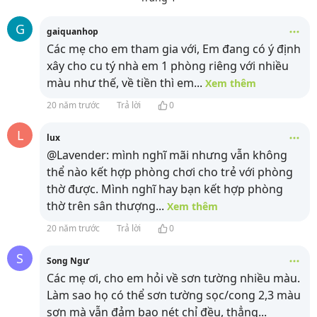
G
gaiquanhop
Các mẹ cho em tham gia với, Em đang có ý định
xây cho cu tý nhà em 1 phòng riêng với nhiều
màu như thế, về tiền thì em
...
Xem thêm
20 năm trước
Trả lời
0
L
lux
@Lavender: mình nghĩ mãi nhưng vẫn không
thể nào kết hợp phòng chơi cho trẻ với phòng
thờ được. Mình nghĩ hay bạn kết hợp phòng
thờ trên sân thượng
...
Xem thêm
20 năm trước
Trả lời
0
S
Song Ngư
Các mẹ ơi, cho em hỏi về sơn tường nhiều màu.
Làm sao họ có thể sơn tường sọc/cong 2,3 màu
sơn mà vẫn đảm bao nét chỉ đều, thẳng
...