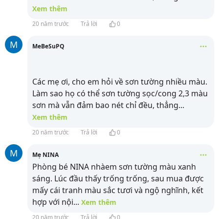
Xem thêm
20 năm trước
Trả lời
0
M
MeBeSuPQ
Các mẹ ơi, cho em hỏi về sơn tường nhiều màu.
Làm sao họ có thể sơn tường sọc/cong 2,3 màu
sơn mà vẫn đảm bao nét chỉ đều, thẳng
...
Xem thêm
20 năm trước
Trả lời
0
M
Mẹ NINA
Phòng bé NINA nhàem sơn tường màu xanh
sáng. Lúc đầu thấy trống trống, sau mua được
mấy cái tranh màu sắc tươi và ngộ nghĩnh, kết
hợp với nội
...
Xem thêm
20 năm trước
Trả lời
0