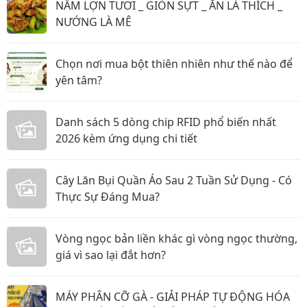
NẦM LỢN TƯƠI _ GIÒN SỰT _ ĂN LÀ THÍCH _
NƯỚNG LÀ MÊ
Chọn nơi mua bột thiên nhiên như thế nào để
yên tâm?
Danh sách 5 dòng chip RFID phổ biến nhất
2026 kèm ứng dụng chi tiết
Cây Lăn Bụi Quần Áo Sau 2 Tuần Sử Dụng - Có
Thực Sự Đáng Mua?
Vòng ngọc bản liền khác gì vòng ngọc thường,
giá vì sao lại đắt hơn?
MÁY PHÂN CỠ GÀ - GIẢI PHÁP TỰ ĐỘNG HÓA