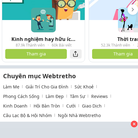
Kinh nghiệm hay hữu íc...
Thời tr
87.9k Thành viên
·
60k Bài viết
52.3k Thành viên
·
Tham gia
Tham gia
Chuyên mục Webtretho
Làm Mẹ
Giải Trí Cho Gia Đình
Sức Khoẻ
Phong Cách Sống
Làm Đẹp
Tâm Sự
Reviews
Kinh Doanh
Hội Bàn Tròn
Cưới
Giao Dịch
Câu Lạc Bộ & Hội Nhóm
Ngôi Nhà Webtretho