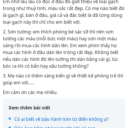
Em nhớ lâu lâu có đọc ở đâu đó giới thiệu về loại gạch
trong như thuỷ tinh, màu sắc rất đẹp. Có mẹ nào biết đó
là gạch gì, bán ở đâu, giá cả và đặc biệt là đã từng dùng
loại gạch này thì chỉ cho em biết với.
2. Sơn tường: em thích phòng bé sặc sỡ thì nên sơn
tường các màu (mỗi bức một màu) hay sơn một màu
sáng rồi mua các hình dán lên. Em xem phim thấy họ
mua các hình ở đâu dán lên trông rất đẹp. Không biết
nếu dán các hình đó lên tường thì dán bằng cái gì, lúc
bóc ra thì có bẩn hay xấu tường không?
3. Mẹ nào có thêm sáng kiến gì về thiết kế phòng trẻ thì
giúp em với.....
Em cám ơn các mẹ nhiều.
Xem thêm bài viết
Có ai biết về bảo hành kim từ điển không ạ?