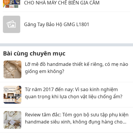
CHO NHÀ MÁY CHẾ BIẾN GIA CẦM
Găng Tay Bảo Hộ GMG L1801
Bài cùng chuyên mục
Lỡ mê đồ handmade thiết kế riêng, có mẹ nào
giống em không?
Từ năm 2017 đến nay: Vì sao kinh nghiệm
quan trọng khi lựa chọn vật liệu chống ẩm?
Review tâm đắc: Tóm gọn bộ sưu tập phụ kiện
handmade siêu xinh, không đụng hàng cho
chị em tại SophieBeauty