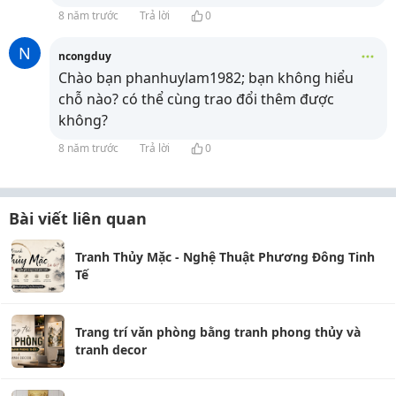
8 năm trước
Trả lời
0
N
ncongduy
Chào bạn phanhuylam1982; bạn không hiểu
chỗ nào? có thể cùng trao đổi thêm được
không?
8 năm trước
Trả lời
0
Bài viết liên quan
Tranh Thủy Mặc - Nghệ Thuật Phương Đông Tinh
Tế
Trang trí văn phòng bằng tranh phong thủy và
tranh decor