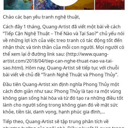
Chào các bạn yêu tranh nghệ thuật,
Cách đây 1 tháng, Quang-Artist đã viết một bài về cách
“Tiếp Cận Nghệ Thuật – Thế Nào và Tại Sao?” chủ yếu nói
về những lợi ích của việc treo tranh có tác động tốt đến
nhận thức và tinh thần của mỗi con người. Mọi người có
thể xem lại ở đường link sau: (http://www.quang-
artist.com/2018/04/tiep-can-nghe-thuat-nao-va-tai-
sao.html). Hôm nay, Quang-Artist sẽ tiếp tục với chuỗi
bài viết về chủ đề “Tranh Nghệ Thuật và Phong Thủy”.
Đầu tiên Quang-Artist xin định nghĩa Phong Thủy một
cách đơn giản như sau: Phong Thủy là tạo ra một vùng
không gian sống hài hòa và từ đó tạo ra những điều tốt
lành cho người sống trong không gian đó về mặt sức
khỏe, tiền tài, danh vọng, hạnh phúc gia đình,…
Tiếp theo, Quang-Artist sẽ tập trung phân tích về