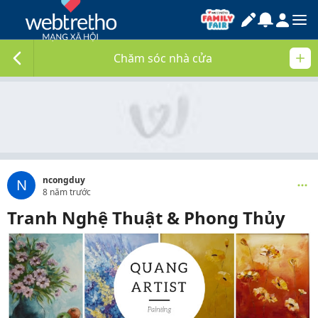
Chăm sóc nhà cửa
ncongduy
N
8 năm trước
Tranh Nghệ Thuật & Phong Thủy