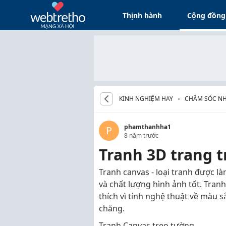
Thịnh hành
Cộng đồng
KINH NGHIỆM HAY
CHĂM SÓC N
phamthanhha1
P
8 năm trước
Tranh 3D trang tri
Tranh canvas - loại tranh được l
và chất lượng hình ảnh tốt. Tranh
thích vì tính nghệ thuật về màu 
chăng.
Tranh Canvas treo tường