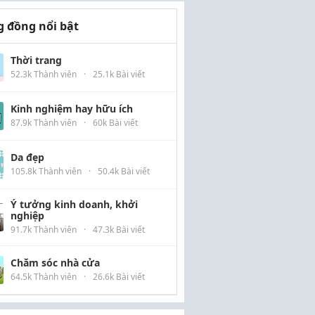
 đồng nổi bật
Thời trang
52.3k Thành viên
·
25.1k Bài viết
Kinh nghiệm hay hữu ích
87.9k Thành viên
·
60k Bài viết
Da đẹp
105.8k Thành viên
·
50.4k Bài viết
Ý tưởng kinh doanh, khởi
nghiệp
91.7k Thành viên
·
47.3k Bài viết
Chăm sóc nhà cửa
64.5k Thành viên
·
26.6k Bài viết