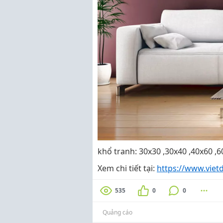
khổ tranh: 30x30 ,30x40 ,40x60 ,
Xem chi tiết tại:
https://www.viet
535
0
0
Quảng cáo