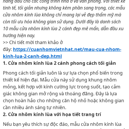
hàng đầu cho các công trình nhà ở và văn phòng. Với thiết kế
tinh tế, tối giản nhưng không kém phần sang trọng, các mẫu
cửa nhôm kính lùa không chỉ mang lại vẻ đẹp thẩm mỹ mà
còn tối ưu hóa không gian sử dụng. Dưới đây là danh sách
10 mẫu cửa nhôm kính lùa 2 cánh đẹp mê mẩn, dẫn đầu xu
hướng hiện nay.
>> Chi tiết mời tham khảo ở
đây:
https://cuanhomvietnhat.net/mau-cua-nhom-
kinh-lua-2-canh-dep.html
1. Cửa nhôm kính lùa 2 cánh phong cách tối giản
Phong cách tối giản luôn là sự lựa chọn phổ biến trong
thiết kế hiện đại. Mẫu cửa này sử dụng khung nhôm
mỏng, kết hợp với kính cường lực trong suốt, tạo cảm
giác không gian mở rộng và thoáng đãng. Đây là lựa
chọn hoàn hảo cho những căn hộ nhỏ hoặc không gian
cần nhiều ánh sáng tự nhiên.
2. Cửa nhôm kính lùa với họa tiết trang trí
Nếu bạn yêu thích sự độc đáo, mẫu cửa nhôm kính lùa