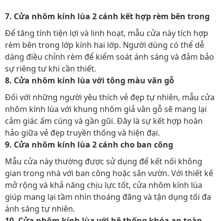
7. Cửa nhôm kính lùa 2 cánh kết hợp rèm bên trong
Để tăng tính tiện lợi và linh hoạt, mẫu cửa này tích hợp
rèm bên trong lớp kính hai lớp. Người dùng có thể dễ
dàng điều chỉnh rèm để kiểm soát ánh sáng và đảm bảo
sự riêng tư khi cần thiết.
8. Cửa nhôm kính lùa với tông màu vân gỗ
Đối với những người yêu thích vẻ đẹp tự nhiên, mẫu cửa
nhôm kính lùa với khung nhôm giả vân gỗ sẽ mang lại
cảm giác ấm cúng và gần gũi. Đây là sự kết hợp hoàn
hảo giữa vẻ đẹp truyền thống và hiện đại.
9. Cửa nhôm kính lùa 2 cánh cho ban công
Mẫu cửa này thường được sử dụng để kết nối không
gian trong nhà với ban công hoặc sân vườn. Với thiết kế
mở rộng và khả năng chịu lực tốt, cửa nhôm kính lùa
giúp mang lại tầm nhìn thoáng đãng và tận dụng tối đa
ánh sáng tự nhiên.
10. Cửa nhôm kính lùa với hệ thống khóa an toàn