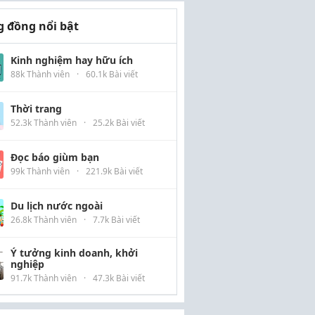
 đồng nổi bật
Kinh nghiệm hay hữu ích
88k Thành viên
·
60.1k Bài viết
Thời trang
52.3k Thành viên
·
25.2k Bài viết
Đọc báo giùm bạn
99k Thành viên
·
221.9k Bài viết
Du lịch nước ngoài
26.8k Thành viên
·
7.7k Bài viết
Ý tưởng kinh doanh, khởi
nghiệp
91.7k Thành viên
·
47.3k Bài viết