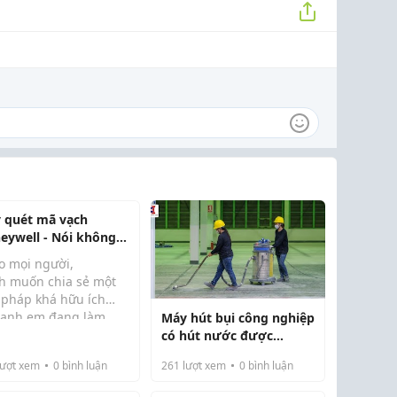
 quét mã vạch
eywell - Nói không
sai sót tồn kho, tiết
o mọi người,
m thời gian kiểm
h muốn chia sẻ một
g
i pháp khá hữu ích
 anh em đang làm
Máy hút bụi công nghiệp
ớc đây bên mình kiểm
lẻ, kho vận hoặc
có hút nước được
 chủ yếu bằng nhập
n lý hàng hóa.
không?
hoặc thiết bị cũ nên
ượt xem
0
bình luận
261
lượt xem
0
bình luận
khá nhiề...