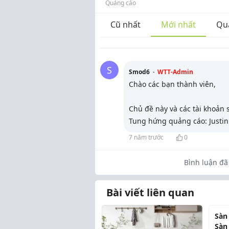
Quảng cáo
Cũ nhất
Mới nhất
Qu
S
Smod6
·
WTT-Admin
Chào các bạn thành viên,
Chủ đề này và các tài khoản s
Tung hứng quảng cáo: Justi
7 năm trước
0
Bình luận đã 
Bài viết liên quan
Sàn
Sàn