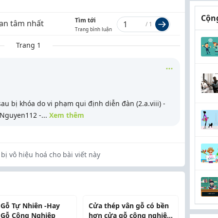
Cộng
Tìm tới
an tâm nhất
/
1
Trang bình luận
Trang 1
au bị khóa do vi phạm qui định diễn đàn (2.a.viii) -
nNguyen112 -
...
Xem thêm
bị vô hiệu hoá cho bài viết này
 Gỗ Tự Nhiên -Hay
Cửa thép vân gỗ có bền
 Gỗ Công Nghiệp
hơn cửa gỗ công nghiệp