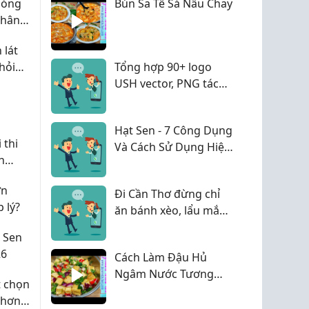
 sóng
Bún Sa Tế Sả Nấu Chay
phân
ng
 lát
hỏi
Tổng hợp 90+ logo
USH vector, PNG tách
nền, file AI sắc nét
chuẩn nhất 2026
Hạt Sen - 7 Công Dụng
 thi
Và Cách Sử Dụng Hiệu
h
Quả
ớn
Đi Cần Thơ đừng chỉ
 lý?
ăn bánh xèo, lẩu mắm
- Ghé OCOP Phú Lợi
 Sen
mua đặc sản chuẩn
26
Cách Làm Đậu Hủ
làm quà
Ngâm Nước Tương
t chọn
Chay
 hơn