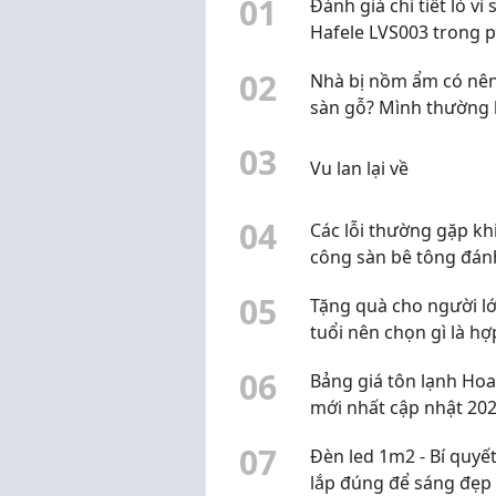
0
1
Đánh giá chi tiết lò vi
Hafele LVS003 trong 
khúc 2 đến 3 triệu đồ
0
2
Nhà bị nồm ẩm có nên
sàn gỗ? Mình thường 
thêm điều này trước
0
3
Vu lan lại về
0
4
Các lỗi thường gặp khi
công sàn bê tông đán
bóng
0
5
Tặng quà cho người l
tuổi nên chọn gì là hợp
0
6
Bảng giá tôn lạnh Hoa
mới nhất cập nhật 20
0
7
Đèn led 1m2 - Bí quyế
lắp đúng để sáng đẹp