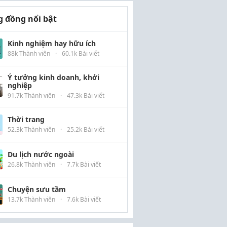
 đồng nổi bật
Kinh nghiệm hay hữu ích
88k Thành viên
·
60.1k Bài viết
Ý tưởng kinh doanh, khởi
nghiệp
91.7k Thành viên
·
47.3k Bài viết
Thời trang
52.3k Thành viên
·
25.2k Bài viết
Du lịch nước ngoài
26.8k Thành viên
·
7.7k Bài viết
Chuyện sưu tầm
13.7k Thành viên
·
7.6k Bài viết