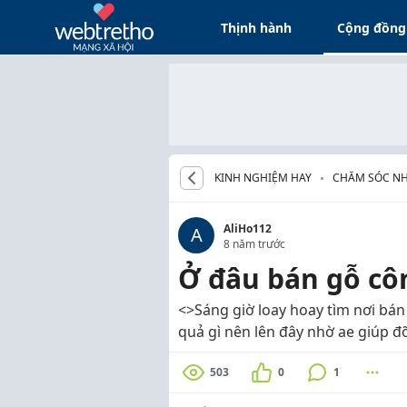
Thịnh hành
Cộng đồng
KINH NGHIỆM HAY
CHĂM SÓC N
AliHo112
A
8 năm trước
Ở đâu bán gỗ cô
<>Sáng giờ loay hoay tìm nơi bán
quả gì nên lên đây nhờ ae giúp đỡ.
503
0
1