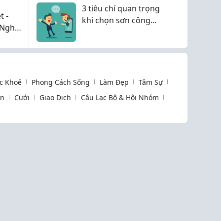
3 tiêu chí quan trọng
t -
khi chọn sơn công
 Nghĩa
nghiệp cho công trình
c Khoẻ
Phong Cách Sống
Làm Đẹp
Tâm Sự
òn
Cưới
Giao Dịch
Câu Lạc Bộ & Hội Nhóm