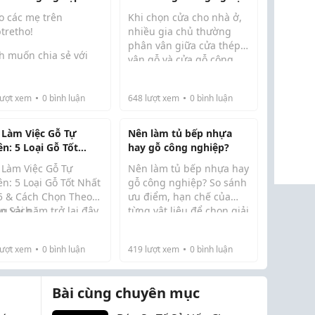
không?
o các mẹ trên
Khi chọn cửa cho nhà ở,
tretho!
nhiều gia chủ thường
phân vân giữa cửa thép
h muốn chia sẻ với
vân gỗ và cửa gỗ công
 người một số thông
nghiệp vì cả hai đều có
về sàn gỗ tự nhiên,
thiết kế hiện đại và mức
 trong những vật liệu
ượt xem
0
bình luận
648
lượt xem
0
bình luận
giá dễ tiếp cận hơn cửa
g rất được ưa chuộng
gỗ tự nhiên. Tuy nhiên,
g thiết kế nội thất
xét về độ bền...
 Làm Việc Gỗ Tự
Nên làm tủ bếp nhựa
n nay. Sàn gỗ không
ên: 5 Loại Gỗ Tốt
hay gỗ công nghiệp?
mang...
t 2025 & Cách Chọn
 Làm Việc Gỗ Tự
Nên làm tủ bếp nhựa hay
o Ngân Sách
n: 5 Loại Gỗ Tốt Nhất
gỗ công nghiệp? So sánh
5 & Cách Chọn Theo
ưu điểm, hạn chế của
n Sách
g vài năm trở lại đây,
từng vật liệu để chọn giải
Khi thiết kế nội thất bếp,
hướng thiết kế không
pháp tủ bếp bền đẹp,
câu hỏi nên làm tủ bếp
 sống và làm việc
chống ẩm và phù hợp
nhự...
ượt xem
0
bình luận
419
lượt xem
0
bình luận
o phong cách tối giản
ngân sách.
g ngày càng được
Bài cùng chuyên mục