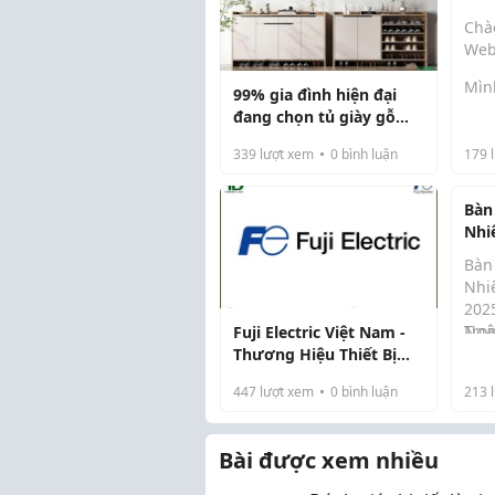
Chà
Web
Mìn
99% gia đình hiện đại
mọi
đang chọn tủ giày gỗ
tin 
MFC. Bạn đã biết lý do?
một
339
lượt xem
0
bình luận
179
l
đan
tron
Bàn
hiệ
Nhi
chỉ 
Nhấ
Bàn
The
Nhiê
202
Ngâ
Tron
Fuji Electric Việt Nam -
xu 
Thương Hiệu Thiết Bị
gian
Điện Công Nghiệp Hàng
447
lượt xem
0
bình luận
213
l
the
Đầu Nhật Bản
đan
yê...
Bài được xem nhiều