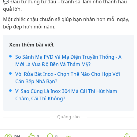
💬 Đầu tư đúng từ đầu – tránh sai lầm nhỏ thành hậu
quả lớn.
Một chiếc chậu chuẩn sẽ giúp bạn nhàn hơn mỗi ngày,
bếp đẹp hơn mỗi năm.
Xem thêm bài viết
So Sánh Mạ PVD Và Mạ Điện Truyền Thống - Ai
Mới Là Vua Độ Bền Và Thẩm Mỹ?
Vòi Rửa Bát Inox - Chọn Thế Nào Cho Hợp Với
Căn Bếp Nhà Bạn?
Vì Sao Cùng Là Inox 304 Mà Cái Thì Hút Nam
Châm, Cái Thì Không?
Quảng cáo
244
0
0