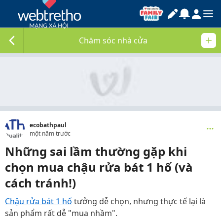
Chăm sóc nhà cửa
ecobathpaul
một năm trước
Những sai lầm thường gặp khi
chọn mua chậu rửa bát 1 hố (và
cách tránh!)
Chậu rửa bát 1 hố
tưởng dễ chọn, nhưng thực tế lại là
sản phẩm rất dễ "mua nhầm".