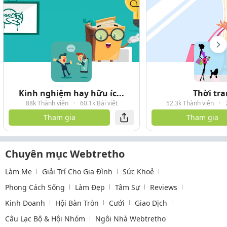
Kinh nghiệm hay hữu íc...
Thời tr
88k Thành viên
·
60.1k Bài viết
52.3k Thành viên
·
Tham gia
Tham gia
Chuyên mục Webtretho
Làm Mẹ
Giải Trí Cho Gia Đình
Sức Khoẻ
Phong Cách Sống
Làm Đẹp
Tâm Sự
Reviews
Kinh Doanh
Hội Bàn Tròn
Cưới
Giao Dịch
Câu Lạc Bộ & Hội Nhóm
Ngôi Nhà Webtretho