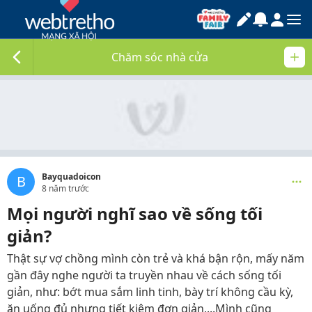
Chăm sóc nhà cửa
Bayquadoicon
B
8 năm trước
Mọi người nghĩ sao về sống tối
giản?
Thật sự vợ chồng mình còn trẻ và khá bận rộn, mấy năm
gần đây nghe người ta truyền nhau về cách sống tối
giản, như: bớt mua sắm linh tinh, bày trí không cầu kỳ,
ăn uống đủ nhưng tiết kiệm đơn giản,...Mình cũng