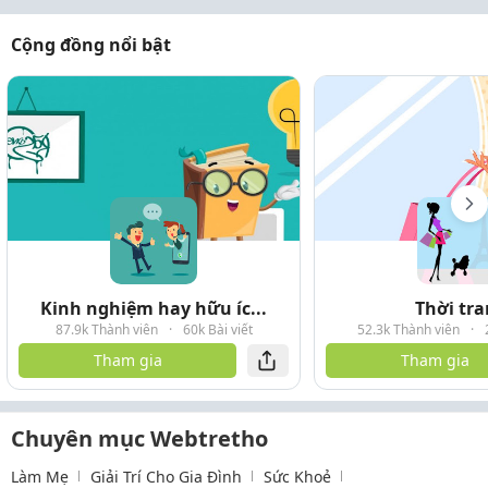
Cộng đồng nổi bật
Kinh nghiệm hay hữu íc...
Thời tr
87.9k Thành viên
·
60k Bài viết
52.3k Thành viên
·
Tham gia
Tham gia
Chuyên mục Webtretho
Làm Mẹ
Giải Trí Cho Gia Đình
Sức Khoẻ