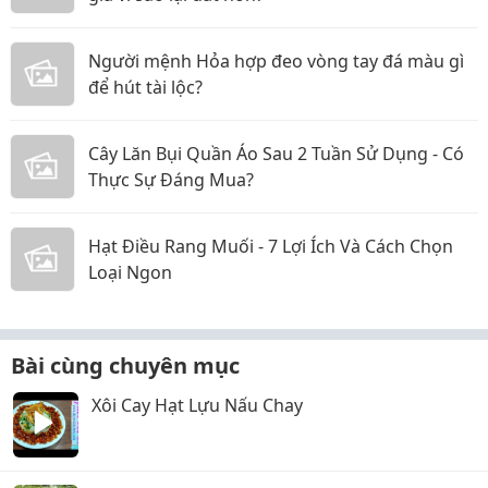
Người mệnh Hỏa hợp đeo vòng tay đá màu gì
để hút tài lộc?
Cây Lăn Bụi Quần Áo Sau 2 Tuần Sử Dụng - Có
Thực Sự Đáng Mua?
Hạt Điều Rang Muối - 7 Lợi Ích Và Cách Chọn
Loại Ngon
Bài cùng chuyên mục
Xôi Cay Hạt Lựu Nấu Chay