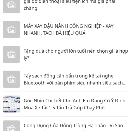
giá đỡ điện thoại siêu tiện ích mà giá phải
chăng
MÁY XAY ĐẬU NÀNH CÔNG NGHIỆP - XAY
NHANH, TÁCH BÃ HIỆU QUẢ
Tặng quà cho người lớn tuổi nên chọn gì là hợp
lý?
Tẩy sạch đống cặn bẩn trong kẽ tai nghe
Bluetooth với bàn phím siêu nhanh siêu sạch
các mẹ ơi!
Góc Nhìn Chi Tiết Cho Anh Em Đang Có Ý Định
Mua Xe Tải 1.5 Tấn Trả Góp Chạy Phố
Công Dụng Của Đông Trùng Hạ Thảo - Vì Sao