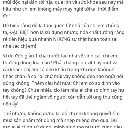
mùi độc hại dẫn tới hậu quả lớn về sức khỏe sau này mà
hầu như chị em không mảy may nghĩ tới tại thời điểm
đó!
Dễ hiểu rằng đó là thói quen từ nhỏ của chị em chúng
ta, ĐẶC BIỆT hơn là sử dụng những hóa chất tưởng rằng
rẻ tiền hiệu quả nhanh NHƯNG sự thật hoàn toàn sai
nhé các chị em!
Ví dụ đơn giản 1 chai nước lau nhà vệ sinh các chị em
thường dùng loại nào? Phải chăng con vịt hay một vài
cái khác? Chị em có đeo khẩu trang khi dọn không?
Chắc chắn là có rồi chứ mùi vậy không đeo sao ngửi nổi
đúng không! Thêm câu hỏi nữa: Chị em có sợ dính vào
tay không? Chứa nhiều clo lắm nha ai chả sợ dính tay hư
hết tay đã thế ngấm vô người còn dẫn tới ung thư cũng
nên ấy!
Thế nhưng không dừng lại đó chị em không quyết tìm
mua sản phẩm tốt dùng mà chẹp miệng cho qua. Dù
sao ai ai cũng sử dụng, mình sử dụng nữa thì cũng đâu