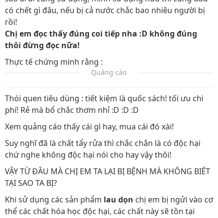
có chết gì đâu, nếu bị cả nước chắc bao nhiêu người bị
rồi!
Chị em đọc thấy đúng coi tiếp nha :D
không đúng
thôi đừng đọc nữa!
Thực tế chứng minh rằng :
Quảng cáo
Thói quen tiêu dùng : tiết kiệm là quốc sách! tối ưu chi
phí! Rẻ mà bổ chắc thơm nhỉ :D :D :D
Xem quảng cáo thấy cái gì hay, mua cái đó xài!
Suy nghĩ đã là chất tẩy rửa thì chắc chắn là có độc hại
chứ nghe không độc hại nói cho hay vậy thôi!
VẬY TỪ ĐÂU MÀ CHỊ EM TA LẠI BỊ BỆNH MÀ KHÔNG BIẾT
TẠI SAO TA BỊ?
Khi sử dụng các sản phẩm
lau dọn
chị em bị ngửi vào cơ
thể các chất hóa học độc hại, các chất này sẽ tồn tại