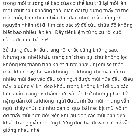
trong môi trường tế bào của cơ thể lưu trữ lại mỗi lần
một chút sau khoảng thời gian dài tự dưng thấy cơ thể
mệt mỏi, khó chịu, nhiều lúc đau nhức mà không rõ
nguyên nhân rồi đi tìm các bác sỹ để cứu chữa đổ không
biết bao nhiêu là tiền ! Đấy tiết kiệm từng xu rồi cuối
cùng đi nuôi bác sỹ!
Sử dụng đeo khẩu trang rồi chắc cũng không sao.
Nhưng sai nhé! khẩu trang chỉ chắn bụi chứ không lọc
không khí thành tinh khiết được nha! Chị em sẽ thắc
mắc khúc này, tại sao không lọc không khí mà chỗ có
nhiều mùi đeo vào đâu còn ngửi được mùi nữa đâu, điều
này là đúng vì khi đeo khẩu trang không khí đi qua các
lớp khẩu trang sẽ chậm hơn và cản trở những phân tử
nặng dẫn tới ta không ngửi được nhiều mùi nhưng vẫn
ngửi thấy chút, cứ như bạn đi qua bãi rác bịt mũi vô thì
đỡ thấy mùi hơn đó! Nên khi lau dọn các mùi bạn đeo
khẩu trang giảm nhưng lượng độc hại đi vào cơ thể vẫn
giống nhau nhé!