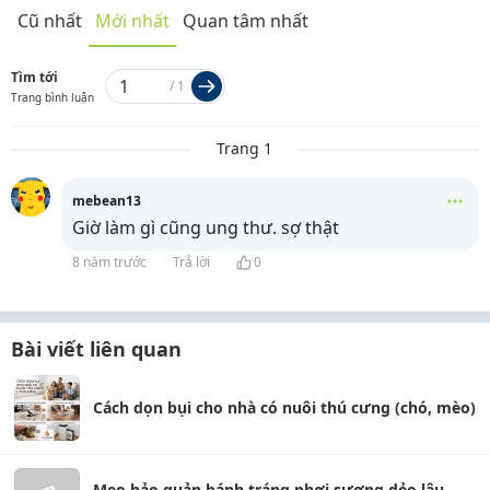
Cũ nhất
Mới nhất
Quan tâm nhất
Tìm tới
/
1
Trang bình luận
Trang 1
mebean13
Giờ làm gì cũng ung thư. sợ thật
8 năm trước
Trả lời
0
Bài viết liên quan
Cách dọn bụi cho nhà có nuôi thú cưng (chó, mèo)
Mẹo bảo quản bánh tráng phơi sương dẻo lâu,