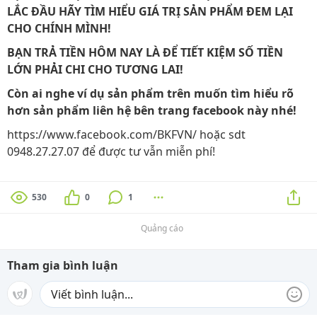
LẮC ĐẦU HÃY TÌM HIỂU GIÁ TRỊ SẢN PHẨM ĐEM LẠI
CHO CHÍNH MÌNH!
BẠN TRẢ TIỀN HÔM NAY LÀ ĐỂ TIẾT KIỆM SỐ TIỀN
LỚN PHẢI CHI CHO TƯƠNG LAI!
Còn ai nghe ví dụ sản phẩm trên muốn tìm hiểu rõ
hơn sản phẩm liên hệ bên trang facebook này nhé!
https://www.facebook.com/BKFVN/ hoặc sdt
0948.27.27.07 để được tư vẫn miễn phí!
530
0
1
Quảng cáo
Tham gia bình luận