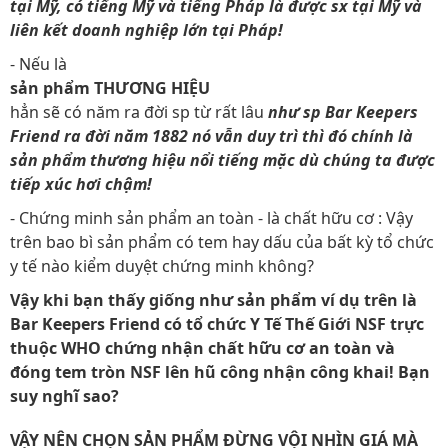
tại Mỹ, có tiếng Mỹ và tiếng Pháp là được sx tại Mỹ và
liên kết doanh nghiệp lớn tại Pháp!
- Nếu là
sản phẩm THƯƠNG HIỆU
hẳn sẽ có năm ra đời sp từ rất lâu
như sp Bar Keepers
Friend ra đời năm 1882 nó vẫn duy trì thì đó chính là
sản phẩm thương hiệu nổi tiếng mặc dù chúng ta được
tiếp xúc hơi chậm!
- Chứng minh sản phẩm an toàn - là chất hữu cơ : Vậy
trên bao bì sản phẩm có tem hay dấu của bất kỳ tổ chức
y tế nào kiểm duyệt chứng minh không?
Vậy khi bạn thấy giống như sản phẩm ví dụ trên là
Bar Keepers Friend có tổ chức Y Tế Thế Giới NSF trực
thuộc WHO chứng nhận chất hữu cơ an toàn và
đóng tem tròn NSF lên hũ công nhận công khai! Bạn
suy nghĩ sao?
VẬY NÊN CHỌN SẢN PHẨM ĐỪNG VỘI NHÌN GIÁ MÀ