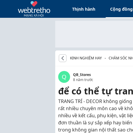
Thịnh hành
Cộng đồng
KINH NGHIỆM HAY
CHĂM SÓC N
QB_Stores
Q
8 năm trước
để có thể tự tra
TRANG TRÍ - DECOR không giống 
rất nhiều chuyên môn cao về không
nhiều về kết cấu, phụ kiện, vật li
đơn thuần là sự sắp xếp hay biến
trong không gian nội thất sao ch