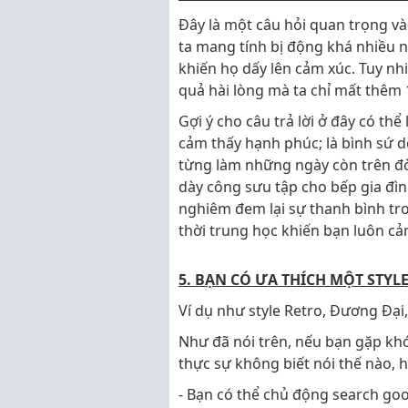
Đây là một câu hỏi quan trọng và 
ta mang tính bị động khá nhiều 
khiến họ dấy lên cảm xúc. Tuy nhi
quả hài lòng mà ta chỉ mất thêm 
Gợi ý cho câu trả lời ở đây có thể
cảm thấy hạnh phúc; là bình sứ d
từng làm những ngày còn trên đờ
dày công sưu tập cho bếp gia đìn
nghiêm đem lại sự thanh bình tro
thời trung học khiến bạn luôn cả
5. BẠN CÓ ƯA THÍCH MỘT STY
Ví dụ như style Retro, Đương Đại,
Như đã nói trên, nếu bạn gặp khó
thực sự không biết nói thế nào, 
- Bạn có thể chủ động search goog