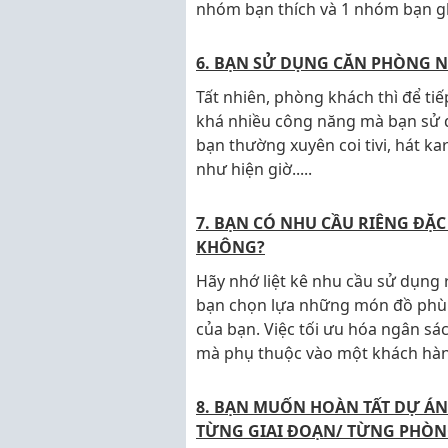
nhóm bạn thích và 1 nhóm bạn gh
6. BẠN SỬ DỤNG CĂN PHÒNG 
Tất nhiên, phòng khách thì để ti
khá nhiều công năng mà bạn sử 
bạn thường xuyên coi tivi, hát k
như hiện giờ.....
7. BẠN CÓ NHU CẦU RIÊNG ĐẶ
KHÔNG?
Hãy nhớ liệt kê nhu cầu sử dụng r
bạn chọn lựa những món đồ phù h
của bạn. Việc tối ưu hóa ngân sá
mà phụ thuộc vào một khách hà
8. BẠN MUỐN HOÀN TẤT DỰ ÁN
TỪNG GIAI ĐOẠN/ TỪNG PHÒN