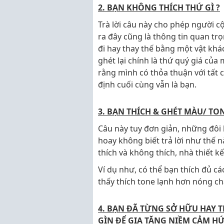
2. BẠN KHÔNG THÍCH THỨ GÌ ?
Trà lời câu này cho phép người c
ra đây cũng là thông tin quan tr
đi hay thay thế bằng một vật khác
ghét lại chính là thứ quý giá của
rằng mình có thỏa thuận với tất 
định cuối cùng vẫn là bạn.
3. BẠN THÍCH & GHÉT MÀU/ TO
Câu này tuy đơn giản, những đôi
hoay không biết trả lời như thế n
thích và không thích, nhà thiết kế
Ví dụ như, có thể bạn thích đủ 
thấy thích tone lạnh hơn nóng c
4. BẠN ĐÃ TỪNG SỞ HỮU HAY 
GÌN ĐỂ GIA TĂNG NIỀM CẢM H