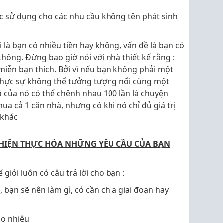
oặc sử dụng cho các nhu cầu không tên phát sinh
 là bạn có nhiều tiền hay không, vấn đề là bạn có
hông. Đừng bao giờ nói với nhà thiết kế rằng :
miễn bạn thích. Bởi vì nếu bạn không phải một
thực sự không thể tưởng tượng nổi cùng một
iá của nó có thể chênh nhau 100 lần là chuyện
mua cả 1 căn nhà, nhưng có khi nó chỉ đủ giá trị
 khác
Ể HIỆN THỰC HÓA NHỮNG YÊU CẦU CỦA BẠN
 giỏi luôn có câu trả lời cho bạn :
 bạn sẽ nên làm gì, có cần chia giai đoạn hay
ao nhiêu