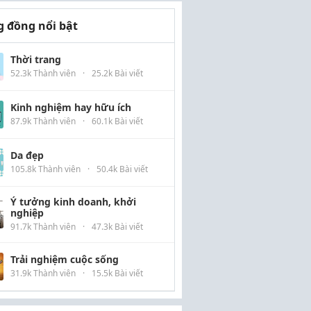
 đồng nổi bật
Thời trang
52.3k Thành viên
·
25.2k Bài viết
Kinh nghiệm hay hữu ích
87.9k Thành viên
·
60.1k Bài viết
Da đẹp
105.8k Thành viên
·
50.4k Bài viết
Ý tưởng kinh doanh, khởi
nghiệp
91.7k Thành viên
·
47.3k Bài viết
Trải nghiệm cuộc sống
31.9k Thành viên
·
15.5k Bài viết