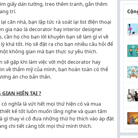
hêm giấy dán tường, treo thêm tranh, gắn thêm
ang trí.
Cộng
ại căn nhà, bạn lập tức rà soát lại list điện thoại
 gia nào là decorator hay interior designer
, cần họ cho bạn lời khuyên bạn sẽ làm gì vì về
lý khá tốt. Họ sẽ đặt ra cho bạn nhiều câu hỏi để
 một không gian mà bạn thực sự yêu thích.
 sẽ gặp khi làm việc với một decorator hay
tin về thẩm mỹ của mình, bạn hoàn toàn có thể
hương án cho bản thân.
GIAN HIỆN TẠI ?
 có nghĩa là vứt hết mọi thứ hiện có và mua
thiết kế tốt luôn muốn lắng nghe và quan tâm
 gì thay vì cố đưa những thứ họ thích vào áp đặt
àng chi tiết càng tốt mọi thứ mình thích.