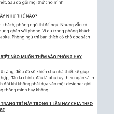
ét. Sau đó gởi mọi thứ cho mình
NÀY NHƯ THẾ NÀO?
ếp khách, phòng ngủ thì để ngủ. Nhưng vẫn có
dụng ghép với phòng. Ví dụ trong phòng khách
araoke. Phòng ngủ thì bạn thích có chỗ đọc sách
C BIỆT NÀO MUỐN THÊM VÀO PHÒNG HAY
õ ràng, điều đó sẽ khiến cho nhà thiết kế giúp
ợp, đâu là chính, đâu là phụ tùy theo ngân sách
ch đôi khi không phải dựa vào một designer giỏi
ng thông minh hay không
 TRANG TRÍ NÀY TRONG 1 LẦN HAY CHIA THEO
G?