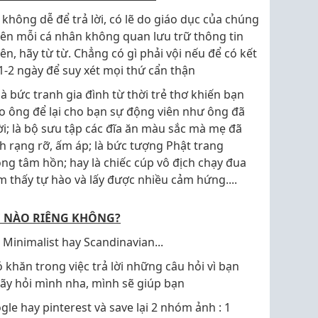
không dễ để trả lời, có lẽ do giáo dục của chúng
nên mỗi cá nhân không quan lưu trữ thông tin
ên, hãy từ từ. Chẳng có gì phải vội nếu để có kết
1-2 ngày để suy xét mọi thứ cẩn thận
 là bức tranh gia đình từ thời trẻ thơ khiến bạn
o ông để lại cho bạn sự động viên như ông đã
i; là bộ sưu tập các đĩa ăn màu sắc mà mẹ đã
h rạng rỡ, ấm áp; là bức tượng Phật trang
ng tâm hồn; hay là chiếc cúp vô địch chạy đua
m thấy tự hào và lấy được nhiều cảm hứng....
LE NÀO RIÊNG KHÔNG?
 Minimalist hay Scandinavian...
 khăn trong việc trả lời những câu hỏi vì bạn
hãy hỏi mình nha, mình sẽ giúp bạn
le hay pinterest và save lại 2 nhóm ảnh : 1