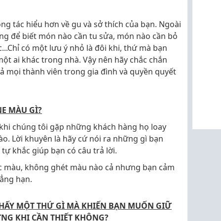
ộng tác hiểu hơn về gu và sở thích của bạn. Ngoài
ọng để biết món nào cần tu sửa, món nào cần bỏ
...Chỉ có một lưu ý nhỏ là đôi khi, thứ mà bạn
 một ai khác trong nhà. Vậy nên hãy chắc chắn
cả mọi thành viên trong gia đình và quyền quyết
NE MÀU GÌ?
 khi chúng tôi gặp những khách hàng họ loay
ào. Lời khuyên là hãy cứ nói ra những gì bạn
 tự khắc giúp bạn có câu trả lời.
các màu, không ghét màu nào cả nhưng bạn cảm
hẳng hạn.
THẤY MỘT THỨ GÌ MÀ KHIẾN BẠN MUỐN GIỮ
ỨNG KHI CẦN THIẾT KHÔNG?