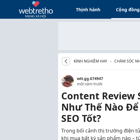
Thịnh hành
Cộng đồng
KINH NGHIỆM HAY
CHĂM SÓC N
wtt.gg.674947
một năm trước
Content Review 
Như Thế Nào Để
SEO Tốt?
Trong bối cảnh thị trường điện t
khi mua bất kỳ sản phẩm nào – từ