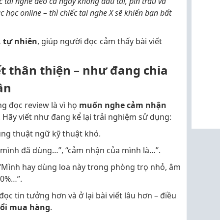
 tai nghe đeo cả ngày không đau tai, pin trâu và
 học online – thì chiếc tai nghe X sẽ khiến bạn bất
, tự nhiên
, giúp người đọc cảm thấy bài viết
ết thân thiện – như đang chia
ân
g đọc review là vì họ
muốn nghe cảm nhận
. Hãy viết như đang kể lại trải nghiệm sử dụng:
ùng thuật ngữ kỹ thuật khó.
 “mình đã dùng…”, “cảm nhận của mình là…”.
 “Mình hay dùng loa này trong phòng trọ nhỏ, âm
70%…”.
c tin tưởng hơn và ở lại bài viết lâu hơn – điều
đổi mua hàng
.