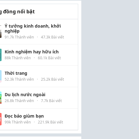
 đồng nổi bật
Ý tưởng kinh doanh, khởi
nghiệp
91.7k Thành viên
·
47.3k Bài viết
Kinh nghiệm hay hữu ích
88k Thành viên
·
60.1k Bài viết
Thời trang
52.3k Thành viên
·
25.2k Bài viết
Du lịch nước ngoài
26.8k Thành viên
·
7.7k Bài viết
Đọc báo giùm bạn
99k Thành viên
·
221.9k Bài viết