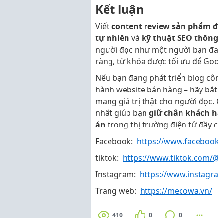
Kết luận
Viết
content review sản phẩm đ
tự nhiên
và
kỹ thuật SEO thôn
người đọc như một người bạn đan
ràng, từ khóa được tối ưu để Goog
Nếu bạn đang phát triển blog cô
hành website bán hàng – hãy bắt 
mang giá trị thật cho người đọc.
nhất giúp bạn
giữ chân khách h
án
trong thị trường điện tử đầy 
Facebook:
https://www.facebo
tiktok:
https://www.tiktok.com
Instagram:
https://www.instag
Trang web:
https://mecowa.vn/
410
0
0