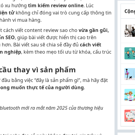
 có xu hướng
tìm kiếm review online
. Lúc
Cộng
iện tử
không chỉ đóng vai trò cung cấp thông tin
hành vi mua hàng.
ết cách viết content review sao cho
vừa gần gũi,
ẩn SEO
, giúp bài viết được hiển thị cao trên
hơn. Bài viết sau sẽ chia sẻ đầy đủ
cách viết
ên nghiệp
, kèm theo mẹo tối ưu từ khóa, cấu trúc
cầu thay vì sản phẩm
đầu bằng việc “đây là sản phẩm gì”, mà hãy đặt
mong muốn thực tế của người dùng
.
e bluetooth mới ra mắt năm 2025 của thương hiệu