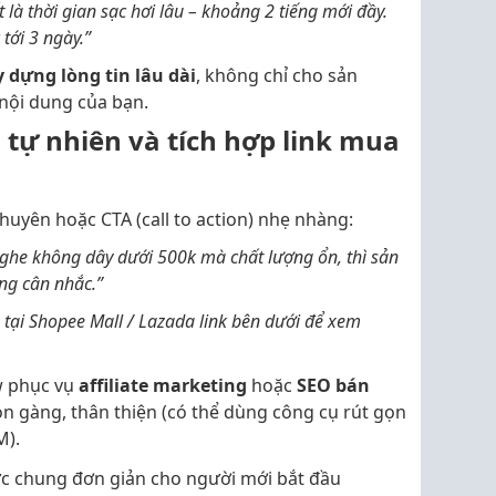
 là thời gian sạc hơi lâu – khoảng 2 tiếng mới đầy.
tới 3 ngày.”
y dựng lòng tin lâu dài
, không chỉ cho sản
nội dung của bạn.
 tự nhiên và tích hợp link mua
 khuyên hoặc CTA (call to action) nhẹ nhàng:
ghe không dây dưới 500k mà chất lượng ổn, thì sản
ng cân nhắc.”
tại Shopee Mall / Lazada link bên dưới để xem
w phục vụ
affiliate marketing
hoặc
SEO bán
ọn gàng, thân thiện (có thể dùng công cụ rút gọn
M).