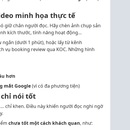
ideo minh họa thực tế
khó giữ chân người đọc. Hãy chèn ảnh chụp sản
ánh kích thước, tính năng hoạt động…
w ngắn (dưới 1 phút), hoặc lấy từ kênh
ch vụ booking review qua KOC. Những hình
lâu hơn
ng mắt Google
(vì có đa phương tiện)
chỉ nói tốt
là… chỉ khen. Điều này khiến người đọc nghi ngờ
y.
điểm
chưa tốt một cách khách quan
, như: