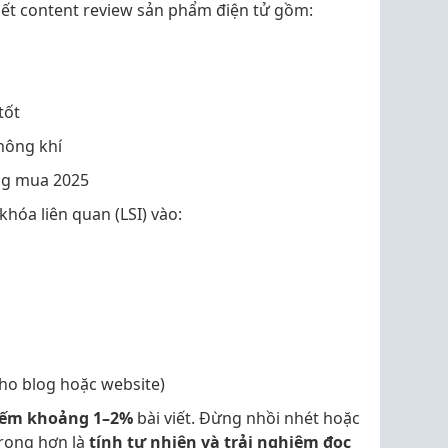
iết content review sản phẩm điện tử gồm:
tốt
hông khí
ng mua 2025
hóa liên quan (LSI) vào:
cho blog hoặc website)
hiếm khoảng 1–2%
bài viết. Đừng nhồi nhét hoặc
 trọng hơn là
tính tự nhiên và trải nghiệm đọc