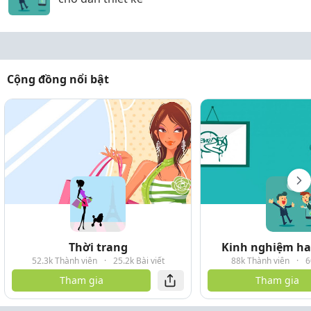
Cộng đồng nổi bật
Thời trang
Kinh nghiệm hay
52.3k Thành viên
·
25.2k Bài viết
88k Thành viên
·
6
Tham gia
Tham gia