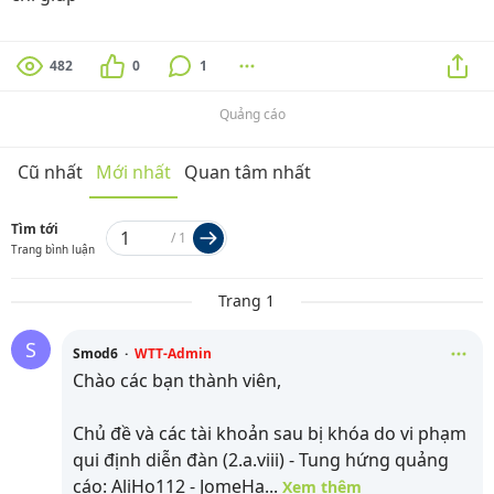
482
0
1
Quảng cáo
Cũ nhất
Mới nhất
Quan tâm nhất
Tìm tới
/
1
Trang bình luận
Trang 1
S
Smod6
·
WTT-Admin
Chào các bạn thành viên,
Chủ đề và các tài khoản sau bị khóa do vi phạm
qui định diễn đàn (2.a.viii) - Tung hứng quảng
cáo: AliHo112 - JomeHa
...
Xem thêm