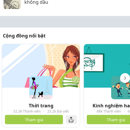
không dầu
Cộng đồng nổi bật
Thời trang
Kinh nghiệm hay
52.3k Thành viên
·
25.2k Bài viết
88k Thành viên
·
6
Tham gia
Tham gia