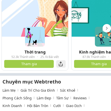
Thời trang
Kinh nghiệm hay
52.3k Thành viên
·
25.1k Bài viết
87.9k Thành viên
·
Tham gia
Tham gia
Chuyên mục Webtretho
Làm Mẹ
Giải Trí Cho Gia Đình
Sức Khoẻ
Phong Cách Sống
Làm Đẹp
Tâm Sự
Reviews
Kinh Doanh
Hội Bàn Tròn
Cưới
Giao Dịch