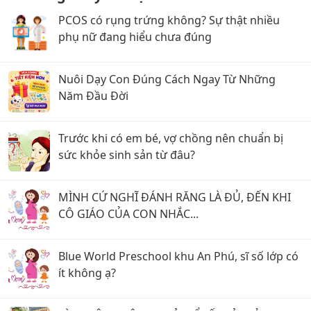
PCOS có rụng trứng không? Sự thật nhiều
phụ nữ đang hiểu chưa đúng
Nuôi Dạy Con Đúng Cách Ngay Từ Những
Năm Đầu Đời
Trước khi có em bé, vợ chồng nên chuẩn bị
sức khỏe sinh sản từ đâu?
MÌNH CỨ NGHĨ ĐÁNH RĂNG LÀ ĐỦ, ĐẾN KHI
CÔ GIÁO CỦA CON NHẮC...
Blue World Preschool khu An Phú, sĩ số lớp có
ít không ạ?