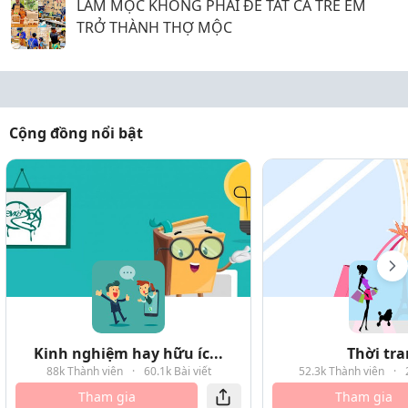
LÀM MỘC KHÔNG PHẢI ĐỂ TẤT CẢ TRẺ EM
TRỞ THÀNH THỢ MỘC
Cộng đồng nổi bật
Kinh nghiệm hay hữu íc...
Thời tr
88k Thành viên
·
60.1k Bài viết
52.3k Thành viên
·
Tham gia
Tham gia