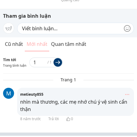
Tham gia bình luận
Cũ nhất
Mới nhất
Quan tâm nhất
Tìm tới
/
1
Trang bình luận
Trang 1
M
metieuty855
nhìn mà thương, các mẹ nhớ chú ý vệ sinh cẩn
thận
8 năm trước
Trả lời
0