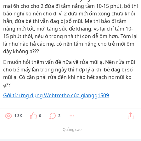
mai 6h cho cho 2 đứa đi tắm nắng tầm 10-15 phút, bố thì
bảo nghĩ ko nên cho đi vì 2 đứa mới ốm xong chưa khỏi
hẳn, đứa bé thì vẫn đag bị sổ mũi. Mẹ thì bảo đi tắm
nắng mới tốt, mới tăng sức đề kháng, vs lại chỉ tắm 10-
15 phút thôi, nếu ở trong nhà thì còn dễ ốm hơn. Tóm lại
là như nào hả các mẹ, có nên tắm nắng cho trẻ mới ốm
dậy không ạ???
E muốn hỏi thêm vấn đề nữa về rửa mũi ạ. Nên rửa mũi
cho bé mấy lần trong ngày thì hợp lý ạ khi bé đag bị sổ
mũi ạ. Có cần phải rửa đến khi nào hết sạch nc mũi ko
ạ??
Gởi từ ứng dụng Webtretho của giangg1509
1.3K
0
2
Quảng cáo