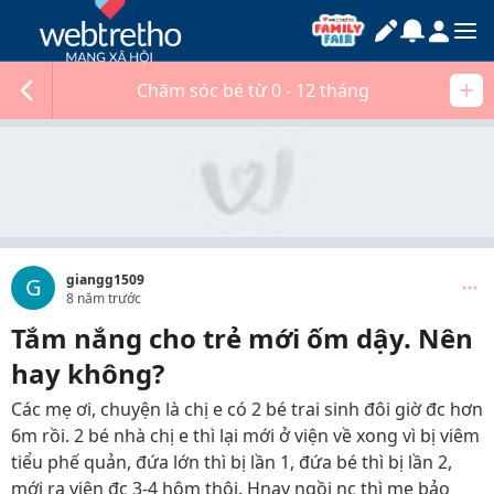
Chăm sóc bé từ 0 - 12 tháng
giangg1509
G
8 năm trước
Tắm nắng cho trẻ mới ốm dậy. Nên
hay không?
Các mẹ ơi, chuyện là chị e có 2 bé trai sinh đôi giờ đc hơn
6m rồi. 2 bé nhà chị e thì lại mới ở viện về xong vì bị viêm
tiểu phế quản, đứa lớn thì bị lần 1, đứa bé thì bị lần 2,
mới ra viện đc 3-4 hôm thôi. Hnay ngồi nc thì mẹ bảo