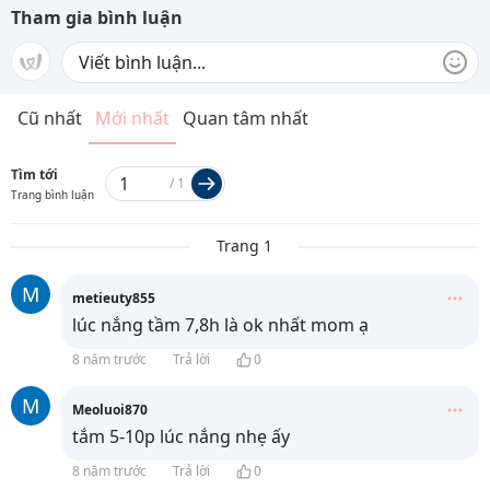
Tham gia bình luận
Cũ nhất
Mới nhất
Quan tâm nhất
Tìm tới
/
1
Trang bình luận
Trang 1
M
metieuty855
lúc nắng tầm 7,8h là ok nhất mom ạ
8 năm trước
Trả lời
0
M
Meoluoi870
tắm 5-10p lúc nắng nhẹ ấy
8 năm trước
Trả lời
0