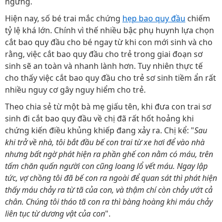
ngừng.
Hiện nay, số bé trai mắc chứng
hẹp bao quy đầu
chiếm
tỷ lệ khá lớn. Chính vì thế nhiều bậc phụ huynh lựa chọn
cắt bao quy đầu cho bé ngay từ khi con mới sinh và cho
rằng, việc cắt bao quy đầu cho trẻ trong giai đoạn sơ
sinh sẽ an toàn và nhanh lành hơn. Tuy nhiên thực tế
cho thấy việc cắt bao quy đầu cho trẻ sơ sinh tiềm ẩn rất
nhiều nguy cơ gây nguy hiểm cho trẻ.
Theo chia sẻ từ một bà mẹ giấu tên, khi đưa con trai sơ
sinh đi cắt bao quy đầu về chị đã rất hốt hoảng khi
chứng kiến điều khủng khiếp đang xảy ra. Chị kể: "
Sau
khi trở về nhà, tôi bắt đầu bế con trai từ xe hơi để vào nhà
nhưng bất ngờ phát hiện ra phần ghế con nằm có máu, trên
tấm chăn quấn người con cũng loang lổ vết máu. Ngay lập
tức, vợ chồng tôi đã bế con ra ngoài để quan sát thì phát hiện
thấy máu chảy ra từ tã của con, và thậm chí còn chảy ướt cả
chân. Chúng tôi tháo tã con ra thì bàng hoàng khi máu chảy
liên tục từ dương vật của con
".