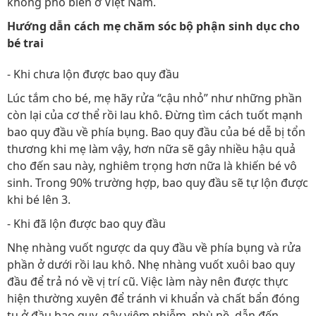
không phổ biến ở Việt Nam.
Hướng dẫn cách mẹ chăm sóc bộ phận sinh dục cho
bé trai
- Khi chưa lộn được bao quy đầu
Lúc tắm cho bé, mẹ hãy rửa “cậu nhỏ” như những phần
còn lại của cơ thể rồi lau khô. Đừng tìm cách tuốt mạnh
bao quy đầu về phía bụng. Bao quy đầu của bé dễ bị tổn
thương khi mẹ làm vậy, hơn nữa sẽ gây nhiều hậu quả
cho đến sau này, nghiêm trọng hơn nữa là khiến bé vô
sinh. Trong 90% trường hợp, bao quy đầu sẽ tự lộn được
khi bé lên 3.
- Khi đã lộn được bao quy đầu
Nhẹ nhàng vuốt ngược da quy đầu về phía bụng và rửa
phần ở dưới rồi lau khô. Nhẹ nhàng vuốt xuôi bao quy
đầu để trả nó về vị trí cũ. Việc làm này nên được thực
hiện thường xuyên để tránh vi khuẩn và chất bẩn đóng
tụ ở đầu bao quy, gây viêm nhiễm, phù nề, dẫn đến