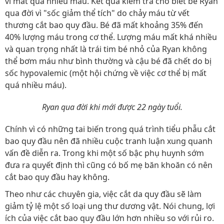
vì mất quá nhiều máu. Kết quả kiểm tra cho biết bé Ryan
qua đời vì "sốc giảm thể tích" do chảy máu từ vết
thương cắt bao quy đầu. Bé đã mất khoảng 35% đến
40% lượng máu trong cơ thể. Lượng máu mất khá nhiều
và quan trọng nhất là trái tim bé nhỏ của Ryan không
thể bơm máu như bình thường và cậu bé đã chết do bị
sốc hypovalemic (một hội chứng về việc cơ thể bị mất
quá nhiều máu).
Ryan qua đời khi mới được 22 ngày tuổi.
Chính vì có những tai biến trong quá trình tiểu phẫu cắt
bao quy đầu nên đã nhiều cuộc tranh luận xung quanh
vấn đề diễn ra. Trong khi một số bậc phụ huynh sớm
đưa ra quyết định thì cũng có bố mẹ băn khoăn có nên
cắt bao quy đầu hay không.
Theo như các chuyên gia, việc cắt da quy đầu sẽ làm
giảm tỷ lệ một số loại ung thư dương vật. Nói chung, lợi
ích của việc cắt bao quy đầu lớn hơn nhiều so với rủi ro.