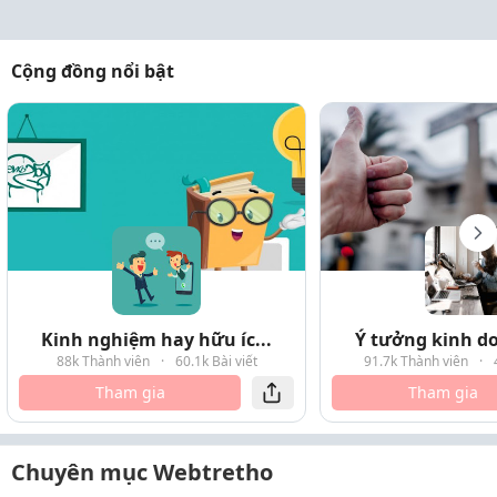
Cộng đồng nổi bật
Kinh nghiệm hay hữu íc...
Ý tưởng kinh do
88k Thành viên
·
60.1k Bài viết
91.7k Thành viên
·
Tham gia
Tham gia
Chuyên mục Webtretho