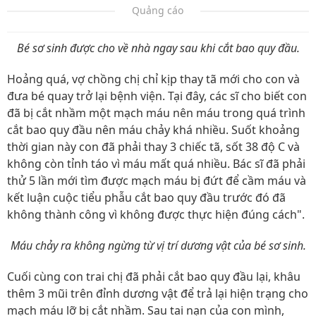
Quảng cáo
Bé sơ sinh được cho về nhà ngay sau khi cắt bao quy đầu.
Hoảng quá, vợ chồng chị chỉ kịp thay tã mới cho con và
đưa bé quay trở lại bệnh viện. Tại đây, các sĩ cho biết con
đã bị cắt nhầm một mạch máu nên máu trong quá trình
cắt bao quy đầu nên máu chảy khá nhiều. Suốt khoảng
thời gian này con đã phải thay 3 chiếc tã, sốt 38 độ C và
không còn tỉnh táo vì máu mất quá nhiều. Bác sĩ đã phải
thử 5 lần mới tìm được mạch máu bị đứt để cầm máu và
kết luận cuộc tiểu phẫu cắt bao quy đầu trước đó đã
không thành công vì không được thực hiện đúng cách".
Máu chảy ra không ngừng từ vị trí dương vật của bé sơ sinh.
Cuối cùng con trai chị đã phải cắt bao quy đầu lại, khâu
thêm 3 mũi trên đỉnh dương vật để trả lại hiện trạng cho
mạch máu lỡ bị cắt nhầm. Sau tai nạn của con mình,