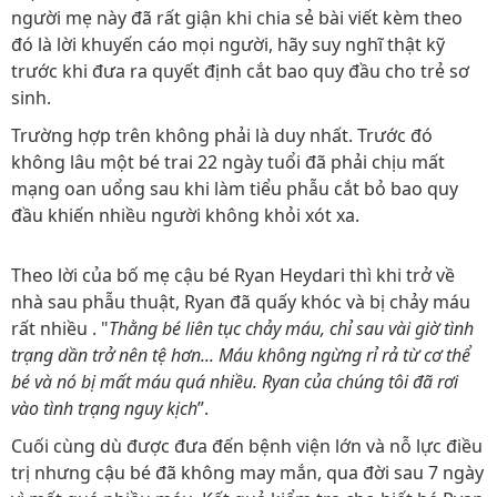
người mẹ này đã rất giận khi chia sẻ bài viết kèm theo
đó là lời khuyến cáo mọi người, hãy suy nghĩ thật kỹ
trước khi đưa ra quyết định cắt bao quy đầu cho trẻ sơ
sinh.
Trường hợp trên không phải là duy nhất. Trước đó
không lâu một bé trai 22 ngày tuổi đã phải chịu mất
mạng oan uổng sau khi làm tiểu phẫu cắt bỏ bao quy
đầu khiến nhiều người không khỏi xót xa.
Theo lời của bố mẹ cậu bé Ryan Heydari thì khi trở về
nhà sau phẫu thuật, Ryan đã quấy khóc và bị chảy máu
rất nhiều . "
Thằng bé liên tục chảy máu, chỉ sau vài giờ tình
trạng dần trở nên tệ hơn... Máu không ngừng rỉ rả từ cơ thể
bé và nó bị mất máu quá nhiều. Ryan của chúng tôi đã rơi
vào tình trạng nguy kịch
”.
Cuối cùng dù được đưa đến bệnh viện lớn và nỗ lực điều
trị nhưng cậu bé đã không may mắn, qua đời sau 7 ngày