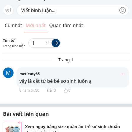
Cũ nhất
Mới nhất
Quan tâm nhất
Tìm tới
/
1
Trang bình luận
Trang 1
M
metieuty85
vậy là cắt từ bé bé sơ sinh luôn ạ
8 năm trước
Trả lời
0
Bài viết liên quan
Xem ngay bảng size quần áo trẻ sơ sinh chuẩn