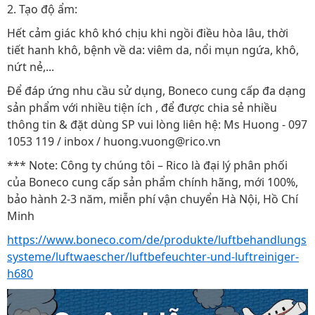
2. Tạo độ ẩm:
Hết cảm giác khô khó chịu khi ngồi điều hòa lâu, thời
tiết hanh khô, bệnh về da: viêm da, nổi mụn ngứa, khô,
nứt nẻ,...
Để đáp ứng nhu cầu sử dụng, Boneco cung cấp đa dạng
sản phẩm với nhiều tiện ích , để được chia sẻ nhiều
thông tin & đặt dùng SP vui lòng liên hệ: Ms Huong - 097
1053 119 / inbox / huong.vuong@rico.vn
*** Note: Công ty chúng tôi – Rico là đại lý phân phối
của Boneco cung cấp sản phẩm chính hãng, mới 100%,
bảo hành 2-3 năm, miễn phí vận chuyển Hà Nội, Hồ Chí
Minh
https://www.boneco.com/de/produkte/luftbehandlungs
systeme/luftwaescher/luftbefeuchter-und-luftreiniger-
h680