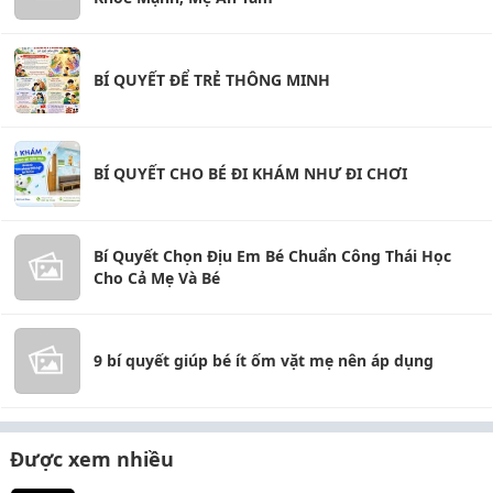
BÍ QUYẾT ĐỂ TRẺ THÔNG MINH
BÍ QUYẾT CHO BÉ ĐI KHÁM NHƯ ĐI CHƠI
Bí Quyết Chọn Địu Em Bé Chuẩn Công Thái Học
Cho Cả Mẹ Và Bé
9 bí quyết giúp bé ít ốm vặt mẹ nên áp dụng
Được xem nhiều