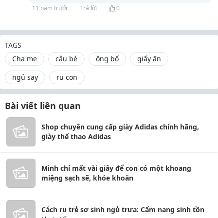
11 năm trước
Trả lời
0
TAGS
Cha mẹ
cậu bé
ông bố
giấy ăn
ngủ say
ru con
Bài viết liên quan
Shop chuyên cung cấp giày Adidas chính hãng,
giày thể thao Adidas
Mình chỉ mất vài giây để con có một khoang
miệng sạch sẽ, khỏe khoắn
Cách ru trẻ sơ sinh ngủ trưa: Cẩm nang sinh tồn