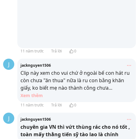
11 năm trước
Trả lời
0
J
jacknguyen1506
Clip này xem cho vui chứ ở ngoài bế con hát ru
còn chưa "ăn thua" nữa là ru con bằng khăn
giấy, ko biết mẹ nào thành công chưa
...
Xem thêm
11 năm trước
Trả lời
0
J
jacknguyen1506
chuyên gia VN thì vứt thùng rác cho nó tốt ,
toàn mấy thằng tiến sỹ tào lao là chính