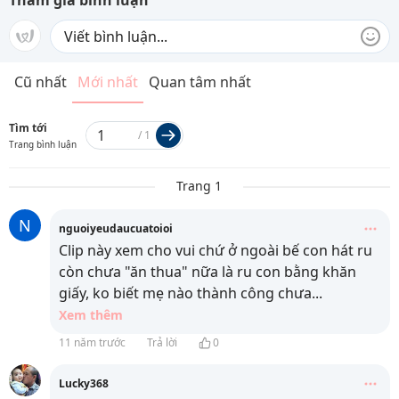
Tham gia bình luận
Cũ nhất
Mới nhất
Quan tâm nhất
Tìm tới
/
1
Trang bình luận
Trang 1
N
nguoiyeudaucuatoioi
Clip này xem cho vui chứ ở ngoài bế con hát ru
còn chưa "ăn thua" nữa là ru con bằng khăn
giấy, ko biết mẹ nào thành công chưa
...
Xem thêm
11 năm trước
Trả lời
0
Lucky368