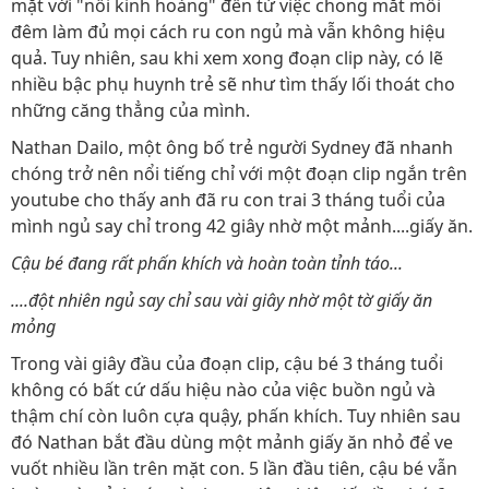
mặt với "nỗi kinh hoàng" đến từ việc chong mắt mỗi
đêm làm đủ mọi cách ru con ngủ mà vẫn không hiệu
quả. Tuy nhiên, sau khi xem xong đoạn clip này, có lẽ
nhiều bậc phụ huynh trẻ sẽ như tìm thấy lối thoát cho
những căng thẳng của mình.
Nathan Dailo, một ông bố trẻ người Sydney đã nhanh
chóng trở nên nổi tiếng chỉ với một đoạn clip ngắn trên
youtube cho thấy anh đã ru con trai 3 tháng tuổi của
mình ngủ say chỉ trong 42 giây nhờ một mảnh....giấy ăn.
Cậu bé đang rất phấn khích và hoàn toàn tỉnh táo...
....đột nhiên ngủ say chỉ sau vài giây nhờ một tờ giấy ăn
mỏng
Trong vài giây đầu của đoạn clip, cậu bé 3 tháng tuổi
không có bất cứ dấu hiệu nào của việc buồn ngủ và
thậm chí còn luôn cựa quậy, phấn khích. Tuy nhiên sau
đó Nathan bắt đầu dùng một mảnh giấy ăn nhỏ để ve
vuốt nhiều lần trên mặt con. 5 lần đầu tiên, cậu bé vẫn