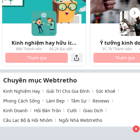
Kinh nghiệm hay hữu íc...
Ý tưởng kinh do
88k Thành viên
·
60.2k Bài viết
91.7k Thành viên
·
Tham gia
Tham gia
Chuyên mục Webtretho
Kinh Nghiệm Hay
Giải Trí Cho Gia Đình
Sức Khoẻ
Phong Cách Sống
Làm Đẹp
Tâm Sự
Reviews
Kinh Doanh
Hội Bàn Tròn
Cưới
Giao Dịch
Câu Lạc Bộ & Hội Nhóm
Ngôi Nhà Webtretho