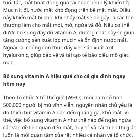
tuổi tác, mắt hoạt động quá tải hoặc bệnh lý khiến lớp
Mucin ít đi, nước mắt khó đọng trên bề mặt mắt. Điều
này khiến mắt bị khô, khi nháy mắt sẽ dễ gây ra các tổn
thương làm cho mắt mỏi, mờ, ngứa và đỏ. Nếu cơ thể
được bổ sung đầy đủ vitamin A, dưỡng chất này sẽ giúp
tăng cường sản xuất lớp mucin và ổn định nước mắt.
Ngoài ra, chúng còn thúc đẩy việc sản xuất axit
hyaluronic, giúp bảo vệ và tái tạo tế bào biểu mô giác
mạc.
Bổ sung vitamin A hiệu quả cho cả gia đình ngay
hôm nay
Theo Tổ chức Y tế Thế giới (WHO), mỗi năm có hơn
500.000 người bị mù vĩnh viễn, nguyên nhân chủ yếu là
do thiếu hụt vitamin A dẫn đến quáng gà, khô mắt. Vì
thế, việc bổ sung vitamin A như thế nào để ngăn ngừa
các vấn đề liên quan đến mắt, duy trì và cải thiện thị giác
luôn là mối quan tâm của rất nhiều cá nhân và tổ chức.