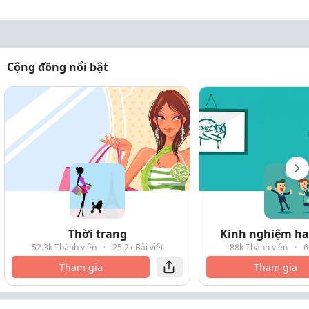
Cộng đồng nổi bật
Thời trang
Kinh nghiệm hay
52.3k Thành viên
·
25.2k Bài viết
88k Thành viên
·
6
Tham gia
Tham gia