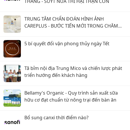
THÁNG - SUÝT NỮA THÌ HẠI THẬN CON
TRUNG TÂM CHẨN ĐOÁN HÌNH ẢNH
CAREPLUS - BƯỚC TIẾN MỚI TRONG CHĂM
SÓC SỨC KHỎE PHỤ NỮ
5 bí quyết đổi vận phong thủy ngày Tết
Tã bỉm nội địa Trung Mico và chiến lược phát
triển hướng đến khách hàng
Bellamy's Organic - Quy trình sản xuất sữa
hữu cơ đạt chuẩn từ nông trại đến bàn ăn
Bổ sung canxi thời điểm nào?