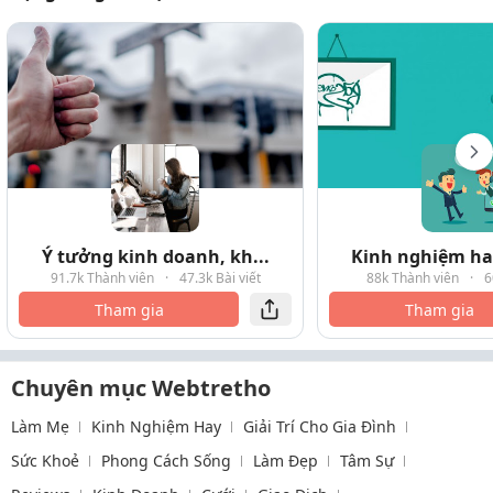
Ý tưởng kinh doanh, kh...
Kinh nghiệm hay
91.7k Thành viên
·
47.3k Bài viết
88k Thành viên
·
6
Tham gia
Tham gia
Chuyên mục Webtretho
Làm Mẹ
Kinh Nghiệm Hay
Giải Trí Cho Gia Đình
Sức Khoẻ
Phong Cách Sống
Làm Đẹp
Tâm Sự