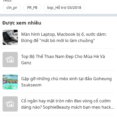
TAGS
cln_pr
PR_FB
bqc_Hỗ trợ 03/2018
Được xem nhiều
Màn hình Laptop, Macbook bị ố, xước dăm:
Đừng để "mất bò mới lo làm chuồng"
Top Bộ Thể Thao Nam Đẹp Cho Mùa Hè Và
Genz
Gặp gỡ những chú mèo xinh tại đảo Goheung
Ssukseom
Cổ ngắn hay mặt tròn nên đeo vòng cổ cườm
dáng nào? SophieBeauty mách bạn mẹo hack
dáng siêu đỉnh