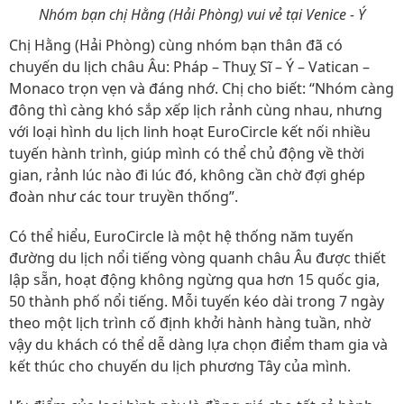
Nhóm bạn chị Hằng (Hải Phòng) vui vẻ tại Venice - Ý
Chị Hằng (Hải Phòng) cùng nhóm bạn thân đã có
chuyến du lịch châu Âu: Pháp – Thuỵ Sĩ – Ý – Vatican –
Monaco trọn vẹn và đáng nhớ. Chị cho biết: “Nhóm càng
đông thì càng khó sắp xếp lịch rảnh cùng nhau, nhưng
với loại hình du lịch linh hoạt EuroCircle kết nối nhiều
tuyến hành trình, giúp mình có thể chủ động về thời
gian, rảnh lúc nào đi lúc đó, không cần chờ đợi ghép
đoàn như các tour truyền thống”.
Có thể hiểu, EuroCircle là một hệ thống năm tuyến
đường du lịch nổi tiếng vòng quanh châu Âu được thiết
lập sẵn, hoạt động không ngừng qua hơn 15 quốc gia,
50 thành phố nổi tiếng. Mỗi tuyến kéo dài trong 7 ngày
theo một lịch trình cố định khởi hành hàng tuần, nhờ
vậy du khách có thể dễ dàng lựa chọn điểm tham gia và
kết thúc cho chuyến du lịch phương Tây của mình.