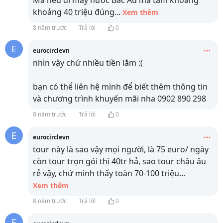
khoảng 40 triệu đúng
...
Xem thêm
8 năm trước
Trả lời
0
E
eurocirclevn
nhìn vậy chứ nhiều tiền lắm :(
bạn có thể liên hệ mình để biết thêm thông tin
và chương trình khuyến mãi nha 0902 890 298
8 năm trước
Trả lời
0
E
eurocirclevn
tour này là sao vậy mọi người, là 75 euro/ ngày
còn tour trọn gói thì 40tr hả, sao tour châu âu
rẻ vậy, chứ mình thấy toàn 70-100 triệu
...
Xem thêm
8 năm trước
Trả lời
0
E