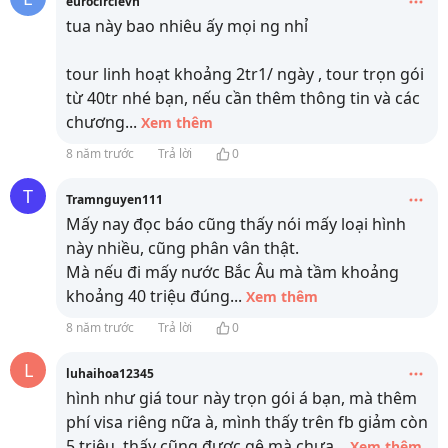
eurocirclevn
tua này bao nhiêu ấy mọi ng nhỉ
tour linh hoạt khoảng 2tr1/ ngày , tour trọn gói
từ 40tr nhé bạn, nếu cần thêm thông tin và các
chương
...
Xem thêm
8 năm trước
Trả lời
0
T
Tramnguyen111
Mấy nay đọc báo cũng thấy nói mấy loại hình
này nhiều, cũng phân vân thật.
Mà nếu đi mấy nước Bắc Âu mà tầm khoảng
khoảng 40 triệu đúng
...
Xem thêm
8 năm trước
Trả lời
0
L
luhaihoa12345
hình như giá tour này trọn gói á bạn, mà thêm
phí visa riêng nữa à, mình thấy trên fb giảm còn
5 triệu, thấy cũng được gê mà chưa
...
Xem thêm