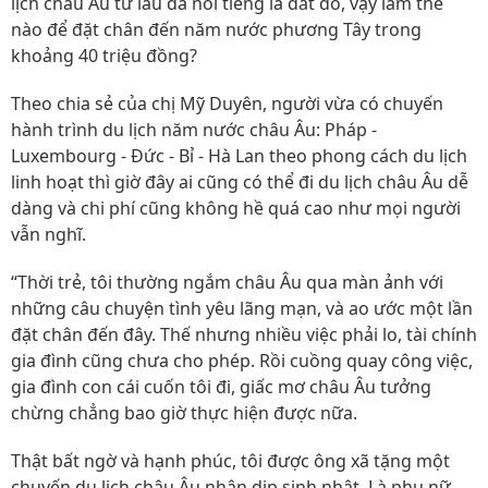
lịch châu Âu từ lâu đã nổi tiếng là đắt đỏ, vậy làm thế
nào để đặt chân đến năm nước phương Tây trong
khoảng 40 triệu đồng?
Theo chia sẻ của chị Mỹ Duyên, người vừa có chuyến
hành trình du lịch năm nước châu Âu: Pháp -
Luxembourg - Đức - Bỉ - Hà Lan theo phong cách du lịch
linh hoạt thì giờ đây ai cũng có thể đi du lịch châu Âu dễ
dàng và chi phí cũng không hề quá cao như mọi người
vẫn nghĩ.
“Thời trẻ, tôi thường ngắm châu Âu qua màn ảnh với
những câu chuyện tình yêu lãng mạn, và ao ước một lần
đặt chân đến đây. Thế nhưng nhiều việc phải lo, tài chính
gia đình cũng chưa cho phép. Rồi cuồng quay công việc,
gia đình con cái cuốn tôi đi, giấc mơ châu Âu tưởng
chừng chẳng bao giờ thực hiện được nữa.
Thật bất ngờ và hạnh phúc, tôi được ông xã tặng một
chuyến du lịch châu Âu nhân dịp sinh nhật. Là phụ nữ