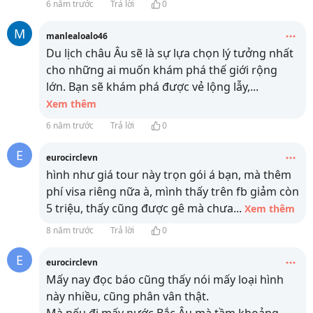
6 năm trước
Trả lời
0
M
manlealoalo46
Du lịch châu Âu sẽ là sự lựa chọn lý tưởng nhất
cho những ai muốn khám phá thế giới rộng
lớn. Bạn sẽ khám phá được vẻ lộng lẫy,
...
Xem thêm
6 năm trước
Trả lời
0
E
eurocirclevn
hình như giá tour này trọn gói á bạn, mà thêm
phí visa riêng nữa à, mình thấy trên fb giảm còn
5 triệu, thấy cũng được gê mà chưa
...
Xem thêm
8 năm trước
Trả lời
0
E
eurocirclevn
Mấy nay đọc báo cũng thấy nói mấy loại hình
này nhiều, cũng phân vân thật.
Mà nếu đi mấy nước Bắc Âu mà tầm khoảng