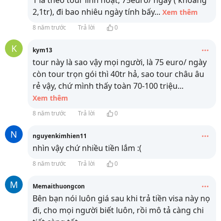
2,1tr), đi bao nhiêu ngày tính bấy
...
Xem thêm
8 năm trước
Trả lời
0
K
kym13
tour này là sao vậy mọi người, là 75 euro/ ngày
còn tour trọn gói thì 40tr hả, sao tour châu âu
rẻ vậy, chứ mình thấy toàn 70-100 triệu
...
Xem thêm
8 năm trước
Trả lời
0
N
nguyenkimhien11
nhìn vậy chứ nhiều tiền lắm :(
8 năm trước
Trả lời
0
M
Memaithuongcon
Bên bạn nói luôn giá sau khi trả tiền visa này nọ
đi, cho mọi người biết luôn, rồi mô tả càng chi