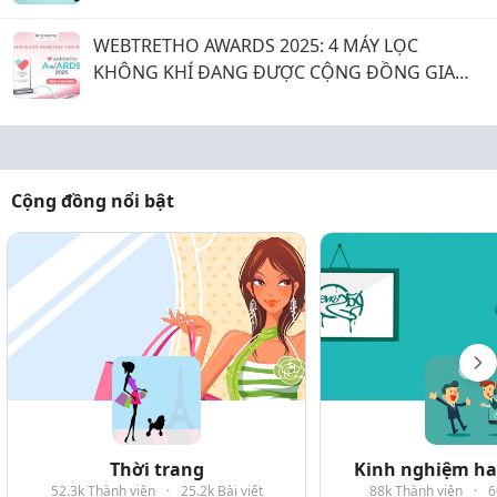
nhỏ uống nước an toàn tuyệt đối, nâng cao
sức khỏe
WEBTRETHO AWARDS 2025: 4 MÁY LỌC
KHÔNG KHÍ ĐANG ĐƯỢC CỘNG ĐỒNG GIA
ĐÌNH VIỆT TIN CHỌN
Cộng đồng nổi bật
Thời trang
Kinh nghiệm hay
52.3k Thành viên
·
25.2k Bài viết
88k Thành viên
·
6