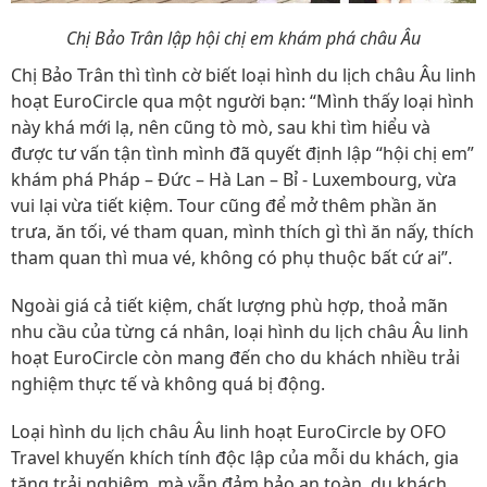
Chị Bảo Trân lập hội chị em khám phá châu Âu
Chị Bảo Trân thì tình cờ biết loại hình du lịch châu Âu linh
hoạt EuroCircle qua một người bạn: “Mình thấy loại hình
này khá mới lạ, nên cũng tò mò, sau khi tìm hiểu và
được tư vấn tận tình mình đã quyết định lập “hội chị em”
khám phá Pháp – Đức – Hà Lan – Bỉ - Luxembourg, vừa
vui lại vừa tiết kiệm. Tour cũng để mở thêm phần ăn
trưa, ăn tối, vé tham quan, mình thích gì thì ăn nấy, thích
tham quan thì mua vé, không có phụ thuộc bất cứ ai”.
Ngoài giá cả tiết kiệm, chất lượng phù hợp, thoả mãn
nhu cầu của từng cá nhân, loại hình du lịch châu Âu linh
hoạt EuroCircle còn mang đến cho du khách nhiều trải
nghiệm thực tế và không quá bị động.
Loại hình du lịch châu Âu linh hoạt EuroCircle by OFO
Travel khuyến khích tính độc lập của mỗi du khách, gia
tăng trải nghiệm, mà vẫn đảm bảo an toàn, du khách