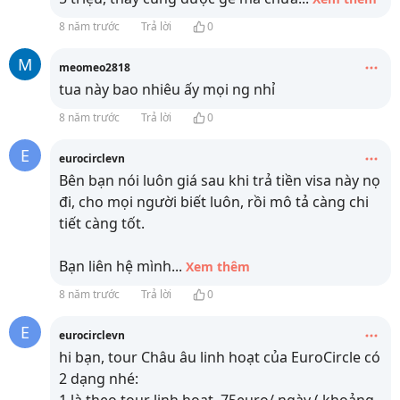
8 năm trước
Trả lời
0
M
meomeo2818
tua này bao nhiêu ấy mọi ng nhỉ
8 năm trước
Trả lời
0
E
eurocirclevn
Bên bạn nói luôn giá sau khi trả tiền visa này nọ
đi, cho mọi người biết luôn, rồi mô tả càng chi
tiết càng tốt.
Bạn liên hệ mình
...
Xem thêm
8 năm trước
Trả lời
0
E
eurocirclevn
hi bạn, tour Châu âu linh hoạt của EuroCircle có
2 dạng nhé:
1 là theo tour linh hoạt, 75euro/ ngày ( khoảng