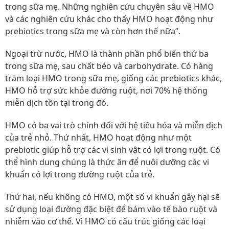
trong sữa mẹ. Những nghiên cứu chuyên sâu về HMO
và các nghiên cứu khác cho thấy HMO hoạt động như
prebiotics trong sữa mẹ và còn hơn thế nữa”.
Ngoại trừ nước, HMO là thành phần phổ biến thứ ba
trong sữa mẹ, sau chất béo và carbohydrate. Có hàng
trăm loại HMO trong sữa mẹ, giống các prebiotics khác,
HMO hỗ trợ sức khỏe đường ruột, nơi 70% hệ thống
miễn dịch tồn tại trong đó.
HMO có ba vai trò chính đối với hệ tiêu hóa và miễn dịch
của trẻ nhỏ. Thứ nhất, HMO hoạt động như một
prebiotic giúp hỗ trợ các vi sinh vật có lợi trong ruột. Có
thể hình dung chúng là thức ăn để nuôi dưỡng các vi
khuẩn có lợi trong đường ruột của trẻ.
Thứ hai, nếu không có HMO, một số vi khuẩn gây hại sẽ
sử dụng loại đường đặc biệt để bám vào tế bào ruột và
nhiễm vào cơ thể. Vì HMO có cấu trúc giống các loại