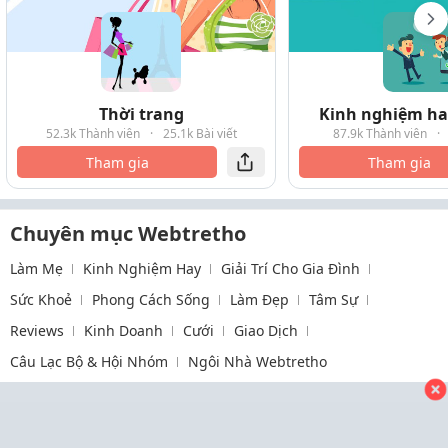
Thời trang
Kinh nghiệm hay
52.3k Thành viên
·
25.1k Bài viết
87.9k Thành viên
·
Tham gia
Tham gia
Chuyên mục Webtretho
Làm Mẹ
Kinh Nghiệm Hay
Giải Trí Cho Gia Đình
Sức Khoẻ
Phong Cách Sống
Làm Đẹp
Tâm Sự
Reviews
Kinh Doanh
Cưới
Giao Dịch
Câu Lạc Bộ & Hội Nhóm
Ngôi Nhà Webtretho