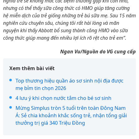
nghĩa trẻ sẽ không mắc các bệnh thường gặp khi còn nhỏ,
nhưng có thể thấy sữa công thức có HMO giúp tăng cường
hệ miễn dịch của trẻ giống những trẻ bú sữa mẹ. Sau 15 năm
nghiên cứu chuyên sâu, chúng tôi rất hài lòng và mãn
nguyện khi thấy Abbott bổ sung thành công HMO vào sữa
công thức giúp mang đến nhiều lợi ích rõ rệt cho trẻ em”.
Ngan Vu/Nguồn do VG cung cấp
Xem thêm bài viết
Top thương hiệu quần áo sơ sinh nội địa được
mẹ bỉm tin chọn 2026
4 lưu ý khi chọn nước tắm cho bé sơ sinh
Mừng Simplus tròn 5 tuổi trên toàn Đông Nam
Á: Sẻ chia khoảnh khắc sống trẻ, nhận tổng giải
thưởng trị giá 340 Triệu Đồng