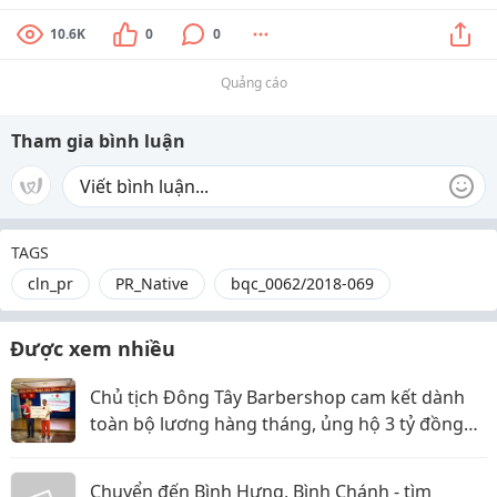
10.6K
0
0
Quảng cáo
Tham gia bình luận
TAGS
cln_pr
PR_Native
bqc_0062/2018-069
Được xem nhiều
Chủ tịch Đông Tây Barbershop cam kết dành
toàn bộ lương hàng tháng, ủng hộ 3 tỷ đồng
cho Hội Chữ thập đỏ TP.HCM
Chuyển đến Bình Hưng, Bình Chánh - tìm