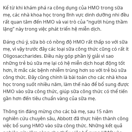
Kể từ khi khám phá ra công dụng của HMO trong sữa
mẹ, các nhà khoa học trong lĩnh vực dinh dưỡng nhi đều
rất quan tâm đến HMO và vai trò của “người hùng thầm
lặng” này trong việc phát triển hệ miễn dịch.
Đáng chú ý, sữa bò có nồng độ HMO rất thấp so với sữa
mẹ, vì vậy trước đây các loại sữa công thức cũng có rất ít
Oligosaccharides. Điều này góp phần lý giải vì sao
những trẻ bú sữa mẹ lại có hệ miễn dịch hoạt động tốt
hơn, ít mắc các bệnh nhiễm trùng hơn so với trẻ bú sữa
công thức. Đây cũng chính là bài toán cho các nhà khoa
học trong suốt nhiều năm, làm thế nào để bổ sung được
HMO vào sữa công thức, giúp sữa công thức có thể tiến
gần hơn đến tiêu chuẩn vàng của sữa mẹ.
Thông tin đáng mừng cho các bà mẹ, sau 15 năm
nghiên cứu chuyên sâu, Abbott đã thực hiện thành công
việc bổ sung HMO vào sữa công thức. Những kết quả