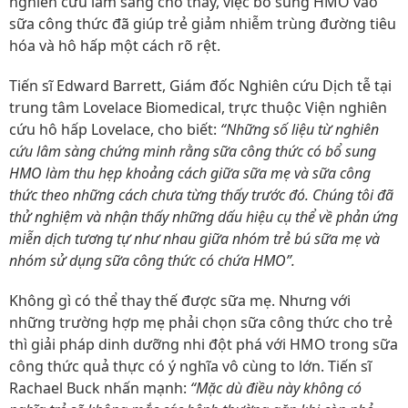
nghiên cứu lâm sàng cho thấy, việc bổ sung HMO vào
sữa công thức đã giúp trẻ giảm nhiễm trùng đường tiêu
hóa và hô hấp một cách rõ rệt.
Tiến sĩ Edward Barrett, Giám đốc Nghiên cứu Dịch tễ tại
trung tâm Lovelace Biomedical, trực thuộc Viện nghiên
cứu hô hấp Lovelace, cho biết:
“Những số liệu từ nghiên
cứu lâm sàng chứng minh rằng sữa công thức có bổ sung
HMO làm thu hẹp khoảng cách giữa sữa mẹ và sữa công
thức theo những cách chưa từng thấy trước đó. Chúng tôi đã
thử nghiệm và nhận thấy những dấu hiệu cụ thể về phản ứng
miễn dịch tương tự như nhau giữa nhóm trẻ bú sữa mẹ và
nhóm sử dụng sữa công thức có chứa HMO”.
Không gì có thể thay thế được sữa mẹ. Nhưng với
những trường hợp mẹ phải chọn sữa công thức cho trẻ
thì giải pháp dinh dưỡng nhi đột phá với HMO trong sữa
công thức quả thực có ý nghĩa vô cùng to lớn. Tiến sĩ
Rachael Buck nhấn mạnh:
“Mặc dù điều này không có