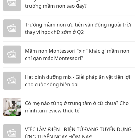
trường mầm non sao đây?
Trường mầm non ưu tiên vận động ngoài trời
thay vì học chữ sớm ở Q2
Mầm non Montessori "xịn" khác gì mầm non
chỉ gắn mác Montessori?
Hạt dinh dưỡng mix - Giải pháp ăn vặt tiện lợi
cho cuộc sống hiện đại
Có mẹ nào từng ở trung tâm ở cữ chưa? Cho
mình xin review thực tế
VIỆC LÀM ĐIỆN - ĐIỆN TỬ ĐANG TUYỂN DỤNG,
ỨNG TUYỂN NGAY HÔM NAY!